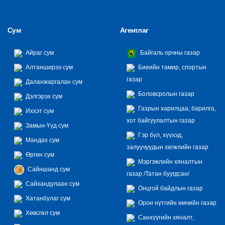
Сум
Агентлаг
Айраг сум
Байгаль орчны газар
Алтанширээ сум
Биеийн тамир, спортын
газар
Даланжаргалан сум
Боловсролын газар
Дэлгэрэх сум
Газрын харилцаа, барилга,
Иххэт сум
хот байгуулалтын газар
Замын-Үүд сум
Гэр бүл, хүүхэд,
Мандах сум
залуучуудын хөгжлийн газар
Өргөн сум
Мэргэжлийн хяналтын
Сайншанд сум
газар /Татан буугдсан/
Сайхандулаан сум
Онцгой байдлын газар
Хатанбулаг сум
Орон нутгийн өмчийн газар
Хөвсгөл сум
Санхүүгийн хяналт,