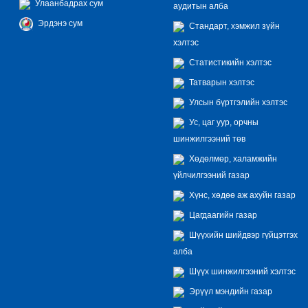
Улаанбадрах сум
аудитын алба
Эрдэнэ сум
Стандарт, хэмжил зүйн
хэлтэс
Статистикийн хэлтэс
Татварын хэлтэс
Улсын бүртгэлийн хэлтэс
Ус, цаг уур, орчны
шинжилгээний төв
Хөдөлмөр, халамжийн
үйлчилгээний газар
Хүнс, хөдөө аж ахуйн газар
Цагдаагийн газар
Шүүхийн шийдвэр гүйцэтгэх
алба
Шүүх шинжилгээний хэлтэс
Эрүүл мэндийн газар