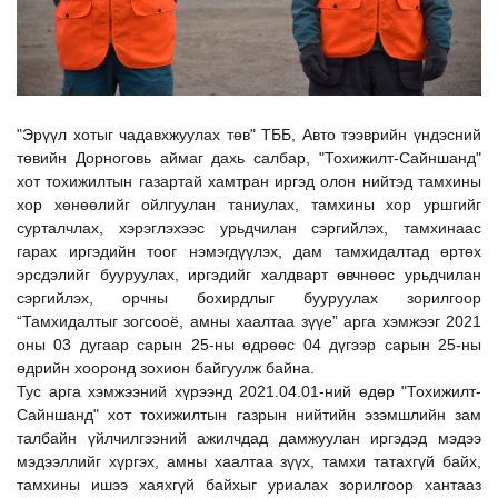
"Эрүүл хотыг чадавхжуулах төв" ТББ, Авто тээврийн үндэсний
төвийн Дорноговь аймаг дахь салбар, "Тохижилт-Сайншанд"
хот тохижилтын газартай хамтран иргэд олон нийтэд тамхины
хор хөнөөлийг ойлгуулан таниулах, тамхины хор уршгийг
сурталчлах, хэрэглэхээс урьдчилан сэргийлэх, тамхинаас
гарах иргэдийн тоог нэмэгдүүлэх, дам тамхидалтад өртөх
эрсдэлийг бууруулах, иргэ
дийг халдварт өвчнөөс урьдчилан
сэргийлэх, орчны бохирдлыг бууруулах зорилгоор
“Тамхидалтыг зогсооё, амны хаалтаа зүүе” арга хэмжээг 2021
оны 03 дугаар сарын 25-ны өдрөөс 04 дүгээр сарын 25-ны
өдрийн хооронд зохион байгуулж байна.
Тус арга хэмжээний хүрээнд 2021.04.01-ний өдөр "Тохижилт-
Сайншанд" хот тохижилтын газрын нийтийн эзэмшлийн зам
талбайн үйлчилгээний ажилчдад дамжуулан иргэдэд мэдээ
мэдээллийг хүргэх, амны хаалтаа зүүх, тамхи татахгүй байх,
тамхины ишээ хаяхгүй байхыг уриалах зорилгоор хантааз