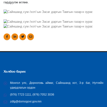
гардуулж өглөө.
Холбоо барих
Монгол улс, Дорноговь аймаг, Сайншанд хот, 3-р баг, Нутгийн
удирдлагын ордон
(976) 7723 1111, (976) 7052 3036
zdtg@dornogovi.gov.mn