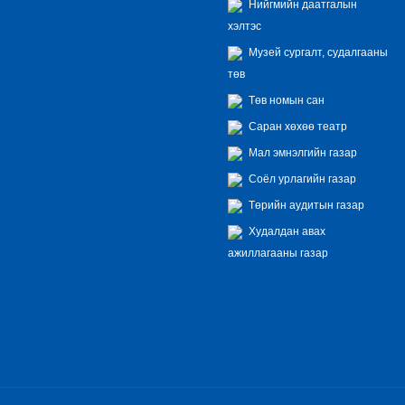
Нийгмийн даатгалын
хэлтэс
Музей сургалт, судалгааны
төв
Төв номын сан
Саран хөхөө театр
Мал эмнэлгийн газар
Соёл урлагийн газар
Төрийн аудитын газар
Худалдан авах
ажиллагааны газар