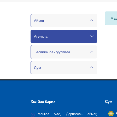
Мэд
Аймаг
Агентлаг
Төсвийн байгууллага
Сум
Холбоо барих
Сум
А
Монгол улс, Дорноговь аймаг,