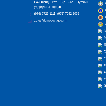
Сайншанд хот, 3-р баг, Нутгийн
А
удирдлагын ордон
Д
(976) 7723 1111, (976) 7052 3036
Д
zdtg@dornogovi.gov.mn
И
З
М
Ө
С
С
Х
Х
У
Э