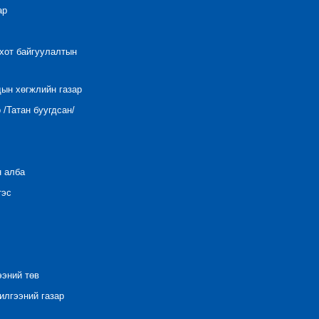
ар
 хот байгуулалтын
дын хөгжлийн газар
/Татан буугдсан/
н алба
тэс
ээний төв
лгээний газар