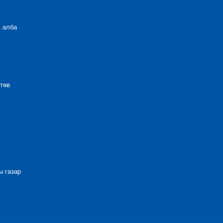
 алба
төв
 газар