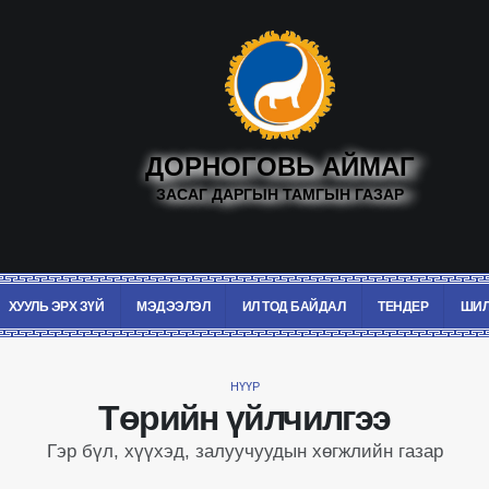
ДОРНОГОВЬ АЙМАГ
ЗАСАГ ДАРГЫН ТАМГЫН ГАЗАР
ХУУЛЬ ЭРХ ЗҮЙ
МЭДЭЭЛЭЛ
ИЛ ТОД БАЙДАЛ
ТЕНДЕР
ШИЛ
НҮҮР
Төрийн үйлчилгээ
Гэр бүл, хүүхэд, залуучуудын хөгжлийн газар