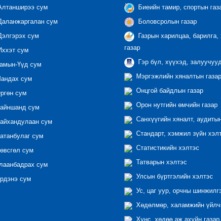
лтанширээ сум
Биеийн тамир, спортын газ
аланжаргалан сум
Боловсролын газар
элгэрэх сум
Газрын харилцаа, барилга,
газар
ххэт сум
Гэр бүл, хүүхэд, залуучуу
амын-Үүд сум
Мэргэжлийн хяналтын газар 
андах сум
Онцгой байдлын газар
ргөн сум
Орон нутгийн өмчийн газар
айншанд сум
Санхүүгийн хяналт, аудиты
айхандулаан сум
Стандарт, хэмжил зүйн хэл
атанбулаг сум
Статистикийн хэлтэс
өвсгөл сум
Татварын хэлтэс
лаанбадрах сум
Улсын бүртгэлийн хэлтэс
рдэнэ сум
Ус, цаг уур, орчны шинжилг
Хөдөлмөр, халамжийн үйлчи
Хүнс, хөдөө аж ахуйн газар