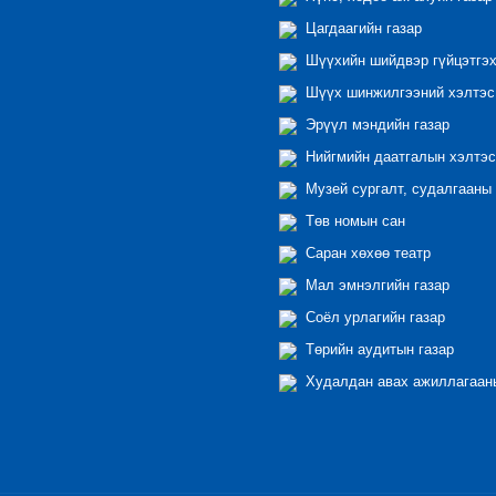
Цагдаагийн газар
Шүүхийн шийдвэр гүйцэтгэх
Шүүх шинжилгээний хэлтэс
Эрүүл мэндийн газар
Нийгмийн даатгалын хэлтэс
Музей сургалт, судалгааны 
Төв номын сан
Саран хөхөө театр
Мал эмнэлгийн газар
Соёл урлагийн газар
Төрийн аудитын газар
Худалдан авах ажиллагааны