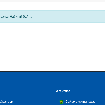
ээлэл байхгүй байна
Агентлаг
йраг сум
Байгаль орчны газар