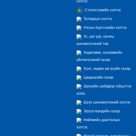
хэлтэс
Статистикийн хэлтэс
Татварын хэлтэс
Улсын бүртгэлийн хэлтэс
Ус, цаг уур, орчны
шинжилгээний төв
Хөдөлмөр, халамжийн
үйлчилгээний газар
Хүнс, хөдөө аж ахуйн газар
Цагдаагийн газар
Шүүхийн шийдвэр гүйцэтгэх
алба
Шүүх шинжилгээний хэлтэс
Эрүүл мэндийн газар
Нийгмийн даатгалын
хэлтэс
Музей сургалт, судалгааны