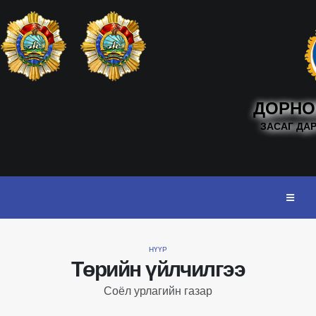
ДОРНО
ЗАСАГ ДА
НҮҮР
Төрийн үйлчилгээ
Соёл урлагийн газар