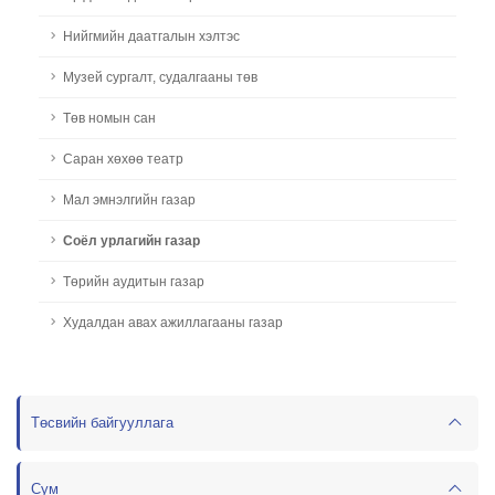
Нийгмийн даатгалын хэлтэс
Музей сургалт, судалгааны төв
Төв номын сан
Саран хөхөө театр
Мал эмнэлгийн газар
Соёл урлагийн газар
Төрийн аудитын газар
Худалдан авах ажиллагааны газар
Төсвийн байгууллага
Сум