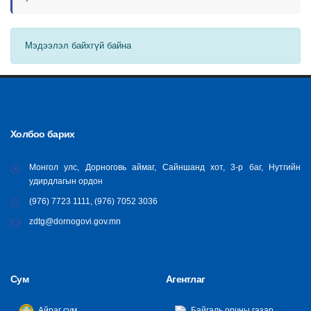
Мэдээлэл байхгүй байна
Холбоо барих
Монгол улс, Дорноговь аймаг, Сайншанд хот, 3-р баг, Нутгийн
удирдлагын ордон
(976) 7723 1111, (976) 7052 3036
zdtg@dornogovi.gov.mn
Сум
Агентлаг
Айраг сум
Байгаль орчны газар