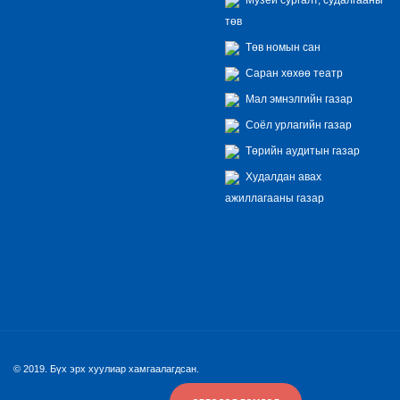
төв
Төв номын сан
Саран хөхөө театр
Мал эмнэлгийн газар
Соёл урлагийн газар
Төрийн аудитын газар
Худалдан авах
ажиллагааны газар
© 2019. Бүх эрх хуулиар хамгаалагдсан.