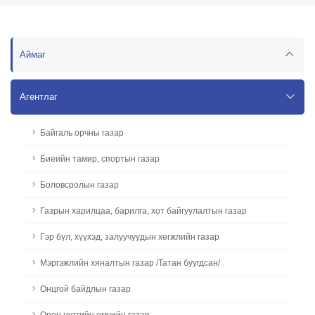
Аймаг
Агентлаг
Байгаль орчны газар
Биеийн тамир, спортын газар
Боловсролын газар
Газрын харилцаа, барилга, хот байгуулалтын газар
Гэр бүл, хүүхэд, залуучуудын хөгжлийн газар
Мэргэжлийн хяналтын газар /Татан буугдсан/
Онцгой байдлын газар
Орон нутгийн өмчийн газар