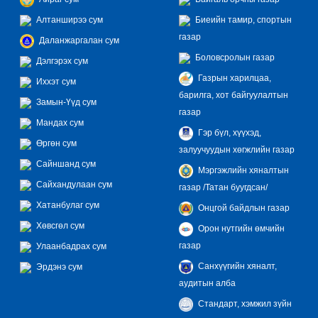
Алтанширээ сум
Биеийн тамир, спортын
газар
Даланжаргалан сум
Боловсролын газар
Дэлгэрэх сум
Газрын харилцаа,
Иххэт сум
барилга, хот байгуулалтын
Замын-Үүд сум
газар
Мандах сум
Гэр бүл, хүүхэд,
Өргөн сум
залуучуудын хөгжлийн газар
Сайншанд сум
Мэргэжлийн хяналтын
Сайхандулаан сум
газар /Татан буугдсан/
Хатанбулаг сум
Онцгой байдлын газар
Хөвсгөл сум
Орон нутгийн өмчийн
газар
Улаанбадрах сум
Санхүүгийн хяналт,
Эрдэнэ сум
аудитын алба
Стандарт, хэмжил зүйн