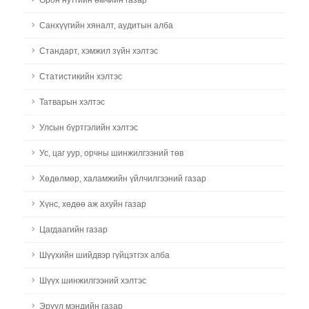
Санхүүгийн хяналт, аудитын алба
Стандарт, хэмжил зүйн хэлтэс
Статистикийн хэлтэс
Татварын хэлтэс
Улсын бүртгэлийн хэлтэс
Ус, цаг уур, орчны шинжилгээний төв
Хөдөлмөр, халамжийн үйлчилгээний газар
Хүнс, хөдөө аж ахуйн газар
Цагдаагийн газар
Шүүхийн шийдвэр гүйцэтгэх алба
Шүүх шинжилгээний хэлтэс
Эрүүл мэндийн газар