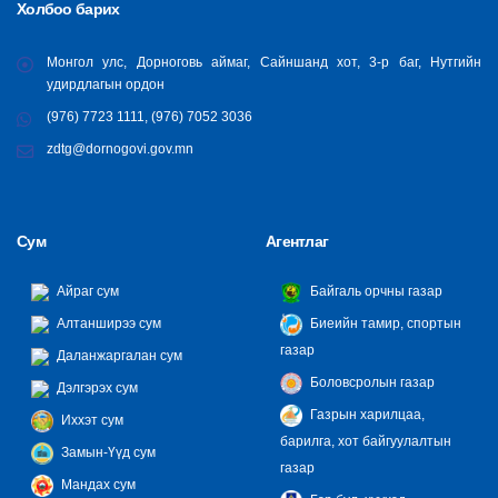
Холбоо барих
Монгол улс, Дорноговь аймаг, Сайншанд хот, 3-р баг, Нутгийн
удирдлагын ордон
(976) 7723 1111, (976) 7052 3036
zdtg@dornogovi.gov.mn
Сум
Агентлаг
Айраг сум
Байгаль орчны газар
Алтанширээ сум
Биеийн тамир, спортын
газар
Даланжаргалан сум
Боловсролын газар
Дэлгэрэх сум
Газрын харилцаа,
Иххэт сум
барилга, хот байгуулалтын
Замын-Үүд сум
газар
Мандах сум