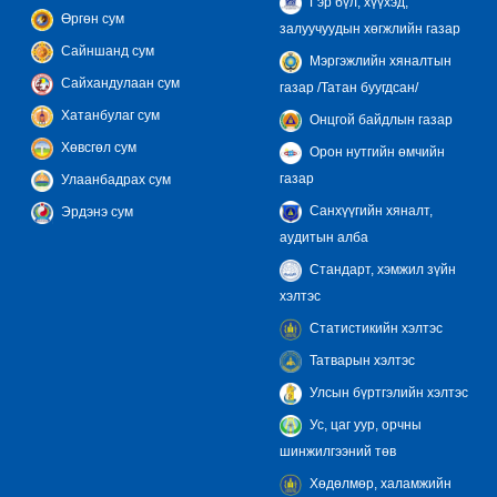
Гэр бүл, хүүхэд,
Өргөн сум
залуучуудын хөгжлийн газар
Сайншанд сум
Мэргэжлийн хяналтын
Сайхандулаан сум
газар /Татан буугдсан/
Хатанбулаг сум
Онцгой байдлын газар
Хөвсгөл сум
Орон нутгийн өмчийн
газар
Улаанбадрах сум
Санхүүгийн хяналт,
Эрдэнэ сум
аудитын алба
Стандарт, хэмжил зүйн
хэлтэс
Статистикийн хэлтэс
Татварын хэлтэс
Улсын бүртгэлийн хэлтэс
Ус, цаг уур, орчны
шинжилгээний төв
Хөдөлмөр, халамжийн