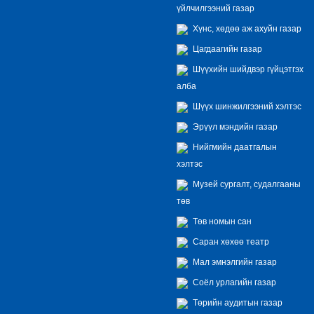
үйлчилгээний газар
Хүнс, хөдөө аж ахуйн газар
Цагдаагийн газар
Шүүхийн шийдвэр гүйцэтгэх
алба
Шүүх шинжилгээний хэлтэс
Эрүүл мэндийн газар
Нийгмийн даатгалын
хэлтэс
Музей сургалт, судалгааны
төв
Төв номын сан
Саран хөхөө театр
Мал эмнэлгийн газар
Соёл урлагийн газар
Төрийн аудитын газар