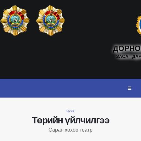
ДОРНО
ЗАСАГ ДА
НҮҮР
Төрийн үйлчилгээ
Саран хөхөө театр