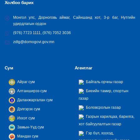
Холбоо барих
Монгол улс, Дорноговь аймаг, Сайншанд хот, 3-р баг, Нутгийн
удирдлагын ордон
(976) 7723 1111, (976) 7052 3036
zdtg@dornogovi.gov.mn
Сум
Агентлаг
Айраг сум
Байгаль орчны газар
Алтанширээ сум
Биеийн тамир, спортын
газар
Даланжаргалан сум
Боловсролын газар
Дэлгэрэх сум
Газрын харилцаа, барилга,
Иххэт сум
хот байгуулалтын газар
Замын-Үүд сум
Гэр бүл, хүүхэд,
Мандах сум