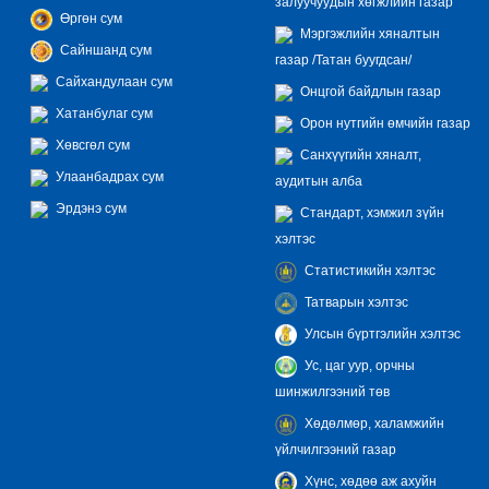
залуучуудын хөгжлийн газар
Өргөн сум
Мэргэжлийн хяналтын
Сайншанд сум
газар /Татан буугдсан/
Сайхандулаан сум
Онцгой байдлын газар
Хатанбулаг сум
Орон нутгийн өмчийн газар
Хөвсгөл сум
Санхүүгийн хяналт,
Улаанбадрах сум
аудитын алба
Эрдэнэ сум
Стандарт, хэмжил зүйн
хэлтэс
Статистикийн хэлтэс
Татварын хэлтэс
Улсын бүртгэлийн хэлтэс
Ус, цаг уур, орчны
шинжилгээний төв
Хөдөлмөр, халамжийн
үйлчилгээний газар
Хүнс, хөдөө аж ахуйн