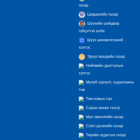
газар
Цагдаагийн газар
Шүүхийн шийдвэр
гүйцэтгэх алба
Шүүх шинжилгээний
хэлтэс
Эрүүл мэндийн газар
Нийгмийн даатгалын
хэлтэс
Музей сургалт, судалгааны
төв
Төв номын сан
Саран хөхөө театр
Мал эмнэлгийн газар
Соёл урлагийн газар
Төрийн аудитын газар