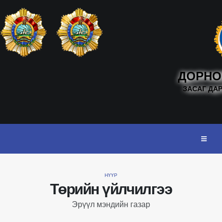
ДОРНО
ЗАСАГ ДА
НҮҮР
Төрийн үйлчилгээ
Эрүүл мэндийн газар