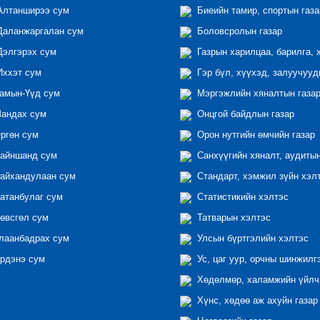
лтанширээ сум
Биеийн тамир, спортын газа
аланжаргалан сум
Боловсролын газар
элгэрэх сум
Газрын харилцаа, барилга, 
ххэт сум
Гэр бүл, хүүхэд, залуучууд
амын-Үүд сум
Мэргэжлийн хяналтын газар 
андах сум
Онцгой байдлын газар
ргөн сум
Орон нутгийн өмчийн газар
айншанд сум
Санхүүгийн хяналт, аудиты
айхандулаан сум
Стандарт, хэмжил зүйн хэл
атанбулаг сум
Статистикийн хэлтэс
өвсгөл сум
Татварын хэлтэс
лаанбадрах сум
Улсын бүртгэлийн хэлтэс
рдэнэ сум
Ус, цаг уур, орчны шинжилг
Хөдөлмөр, халамжийн үйлчи
Хүнс, хөдөө аж ахуйн газар