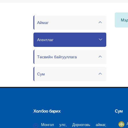
Мэд
Аймаг
Агентлаг
Төсвийн байгууллага
Сум
Холбоо барих
Сум
А
Монгол улс, Дорноговь аймаг,