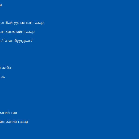
р
хот байгуулалтын газар
ын хөгжлийн газар
/Татан буугдсан/
н алба
тэс
ээний төв
лгээний газар