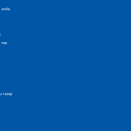
 алба
с
 төв
 газар