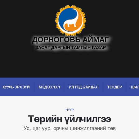
ДОРНОГОВЬ АЙМАГ
ЗАСАГ ДАРГЫН ТАМГЫН ГАЗАР
ХУУЛЬ ЭРХ ЗҮЙ
МЭДЭЭЛЭЛ
ИЛ ТОД БАЙДАЛ
ТЕНДЕР
ШИЛ
НҮҮР
Төрийн үйлчилгээ
Ус, цаг уур, орчны шинжилгээний төв