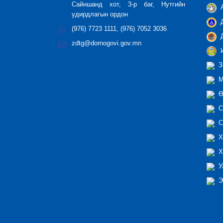
Сайншанд хот, 3-р баг, Нутгийн
А
удирдлагын ордон
Д
(976) 7723 1111, (976) 7052 3036
Д
zdtg@dornogovi.gov.mn
И
З
М
Ө
С
С
Х
Х
У
Э