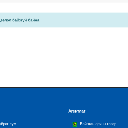
ээлэл байхгүй байна
Агентлаг
йраг сум
Байгаль орчны газар