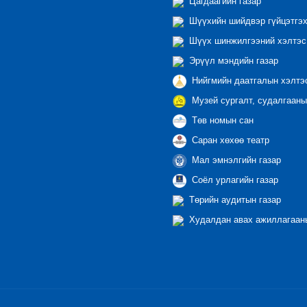
Цагдаагийн газар
Шүүхийн шийдвэр гүйцэтгэх
Шүүх шинжилгээний хэлтэс
Эрүүл мэндийн газар
Нийгмийн даатгалын хэлтэ
Музей сургалт, судалгааны
Төв номын сан
Саран хөхөө театр
Мал эмнэлгийн газар
Соёл урлагийн газар
Төрийн аудитын газар
Худалдан авах ажиллагааны