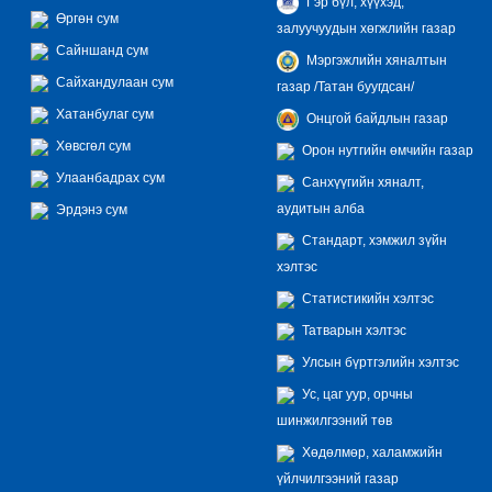
Гэр бүл, хүүхэд,
Өргөн сум
залуучуудын хөгжлийн газар
Сайншанд сум
Мэргэжлийн хяналтын
Сайхандулаан сум
газар /Татан буугдсан/
Хатанбулаг сум
Онцгой байдлын газар
Хөвсгөл сум
Орон нутгийн өмчийн газар
Улаанбадрах сум
Санхүүгийн хяналт,
аудитын алба
Эрдэнэ сум
Стандарт, хэмжил зүйн
хэлтэс
Статистикийн хэлтэс
Татварын хэлтэс
Улсын бүртгэлийн хэлтэс
Ус, цаг уур, орчны
шинжилгээний төв
Хөдөлмөр, халамжийн
үйлчилгээний газар