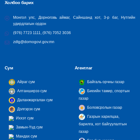
Холбоо барих
Монгол улс, Дорноговь аймаг, Сайншанд хот, 3-р баг, Нутгийн
удирдлагын ордон
(976) 7723 1111, (976) 7052 3036
zdtg@dornogovi.gov.mn
Сум
Агентлаг
Айраг сум
Байгаль орчны газар
Алтанширээ сум
Биеийн тамир, спортын
газар
Даланжаргалан сум
Боловсролын газар
Дэлгэрэх сум
Газрын харилцаа,
Иххэт сум
барилга, хот байгуулалтын
Замын-Үүд сум
газар
Мандах сум