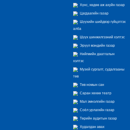
Хүнс, хөдөө аж ахуйн газар
Цагдаагийн газар
Шүүхийн шийдвэр гүйцэтгэх
алба
Шүүх шинжилгээний хэлтэс
Эрүүл мэндийн газар
Нийгмийн даатгалын
хэлтэс
Музей сургалт, судалгааны
төв
Төв номын сан
Саран хөхөө театр
Мал эмнэлгийн газар
Соёл урлагийн газар
Төрийн аудитын газар
Худалдан авах