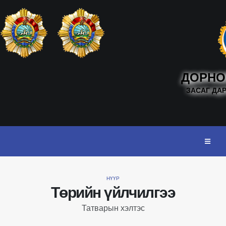
ДОРНО
ЗАСАГ ДА
НҮҮР
Төрийн үйлчилгээ
Татварын хэлтэс