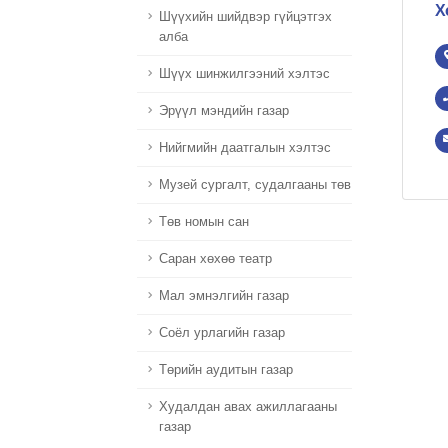
Х
Шүүхийн шийдвэр гүйцэтгэх
алба
Шүүх шинжилгээний хэлтэс
Эрүүл мэндийн газар
Нийгмийн даатгалын хэлтэс
Музей сургалт, судалгааны төв
Төв номын сан
Саран хөхөө театр
Мал эмнэлгийн газар
Соёл урлагийн газар
Төрийн аудитын газар
Худалдан авах ажиллагааны
газар