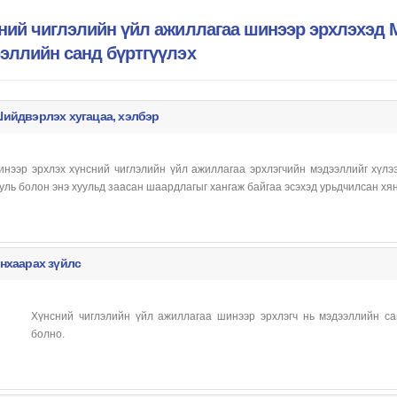
ний чиглэлийн үйл ажиллагаа шинээр эрхлэхэд 
эллийн санд бүртгүүлэх
ийдвэрлэх хугацаа, хэлбэр
нээр эрхлэх хүнсний чиглэлийн үйл ажиллагаа эрхлэгчийн мэдээллийг хүлэ
уль болон энэ хуульд заасан шаардлагыг хангаж байгаа эсэхэд урьдчилсан хя
нхаарах зүйлс
Хүнсний чиглэлийн үйл ажиллагаа шинээр эрхлэгч нь мэдээллийн са
болно.