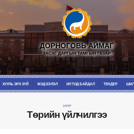
ДОРНОГОВЬ АЙМАГ
ЗАСАГ ДАРГЫН ТАМГЫН ГАЗАР
ХУУЛЬ ЭРХ ЗҮЙ
МЭДЭЭЛЭЛ
ИЛ ТОД БАЙДАЛ
ТЕНДЕР
ШИЛ
НҮҮР
Төрийн үйлчилгээ