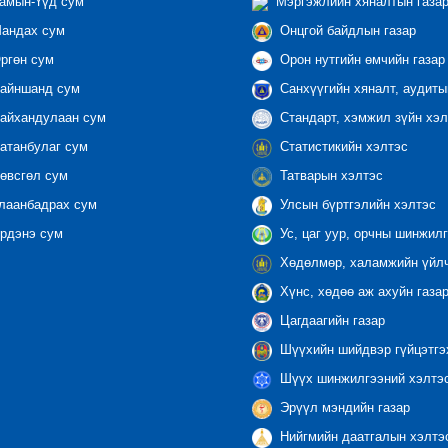
амын-Үүд сум
Мэргэжлийн хяналтын газар 
андах сум
Онцгой байдлын газар
ргөн сум
Орон нутгийн өмчийн газар
айншанд сум
Санхүүгийн хяналт, аудиты
айхандулаан сум
Стандарт, хэмжил зүйн хэл
атанбулаг сум
Статистикийн хэлтэс
өвсгөл сум
Татварын хэлтэс
лаанбадрах сум
Улсын бүртгэлийн хэлтэс
рдэнэ сум
Ус, цаг уур, орчны шинжилг
Хөдөлмөр, халамжийн үйлч
Хүнс, хөдөө аж ахуйн газа
Цагдаагийн газар
Шүүхийн шийдвэр гүйцэтгэ
Шүүх шинжилгээний хэлтэ
Эрүүл мэндийн газар
Нийгмийн даатгалын хэлтэ