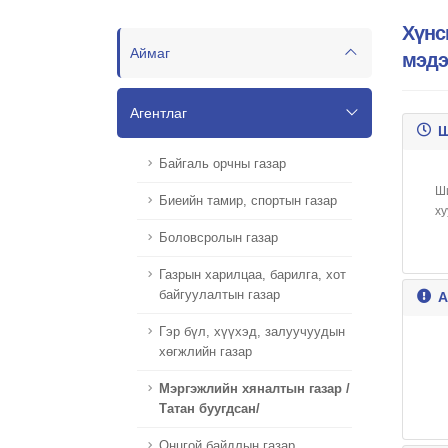
Хүнс
Аймаг
мэдэ
Агентлаг
Ш
Байгаль орчны газар
Ши
Биеийн тамир, спортын газар
ху
Боловсролын газар
Газрын харилцаа, барилга, хот
байгуулалтын газар
А
Гэр бүл, хүүхэд, залуучуудын
хөгжлийн газар
Мэргэжлийн хяналтын газар /
Татан буугдсан/
Онцгой байдлын газар