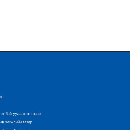
р
хот байгуулалтын газар
ын хөгжлийн газар