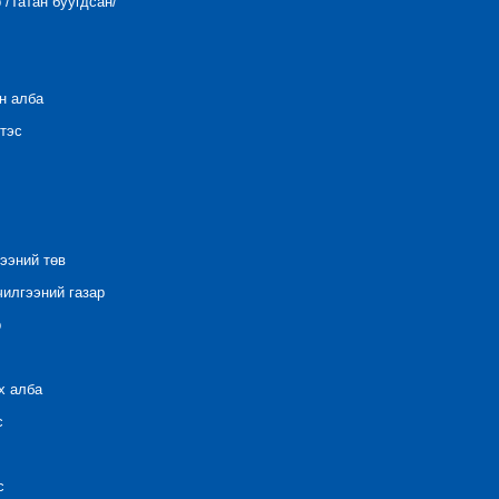
/Татан буугдсан/
н алба
тэс
ээний төв
илгээний газар
р
х алба
с
с