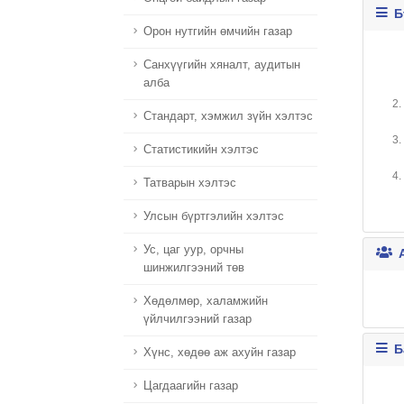
Б
Орон нутгийн өмчийн газар
Санхүүгийн хяналт, аудитын
алба
2.
Стандарт, хэмжил зүйн хэлтэс
3.
Статистикийн хэлтэс
4.
Татварын хэлтэс
Улсын бүртгэлийн хэлтэс
Ус, цаг уур, орчны
А
шинжилгээний төв
Хөдөлмөр, халамжийн
үйлчилгээний газар
Б
Хүнс, хөдөө аж ахуйн газар
Цагдаагийн газар