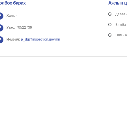
олбоо барих
Ажлын
ц
Даваа -
Хаяг:
-
Бямба 
Утас:
70522739
Ням - 
И-мэйл:
p_dg@inspection.gov.mn