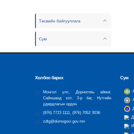
Төсвийн байгууллага
Сум
Холбоо барих
Сум
А
Монгол улс, Дорноговь аймаг,
Сайншанд хот, 3-р баг, Нутгийн
А
удирдлагын ордон
Д
(976) 7723 1111, (976) 7052 3036
Д
zdtg@dornogovi.gov.mn
И