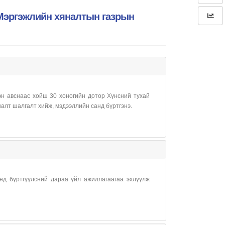
Мэргэжлийн хяналтын газрын
эн авснаас хойш 30 хоногийн дотор Хүнсний тухай
налт шалгалт хийж, мэдээллийн санд бүртгэнэ.
нд бүртгүүлсний дараа үйл ажиллагаагаа эхлүүлж