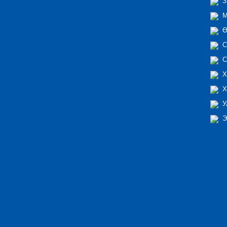
З
М
Ө
С
С
Х
Х
У
Э