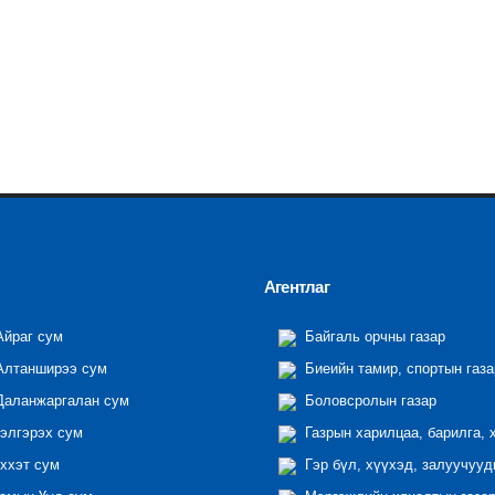
Агентлаг
йраг сум
Байгаль орчны газар
лтанширээ сум
Биеийн тамир, спортын газа
аланжаргалан сум
Боловсролын газар
элгэрэх сум
Газрын харилцаа, барилга, 
ххэт сум
Гэр бүл, хүүхэд, залуучууд