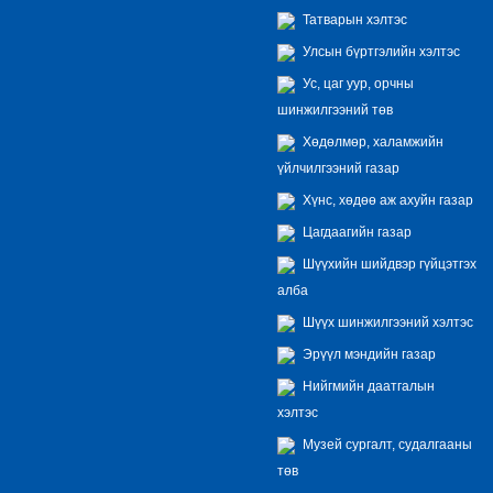
Татварын хэлтэс
Улсын бүртгэлийн хэлтэс
Ус, цаг уур, орчны
шинжилгээний төв
Хөдөлмөр, халамжийн
үйлчилгээний газар
Хүнс, хөдөө аж ахуйн газар
Цагдаагийн газар
Шүүхийн шийдвэр гүйцэтгэх
алба
Шүүх шинжилгээний хэлтэс
Эрүүл мэндийн газар
Нийгмийн даатгалын
хэлтэс
Музей сургалт, судалгааны
төв