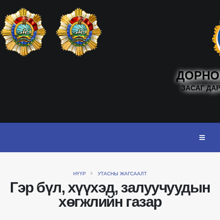
ДОРНО
ЗАСАГ ДА
НҮҮР
УТАСНЫ ЖАГСААЛТ
Гэр бүл, хүүхэд, залуучуудын
хөгжлийн газар