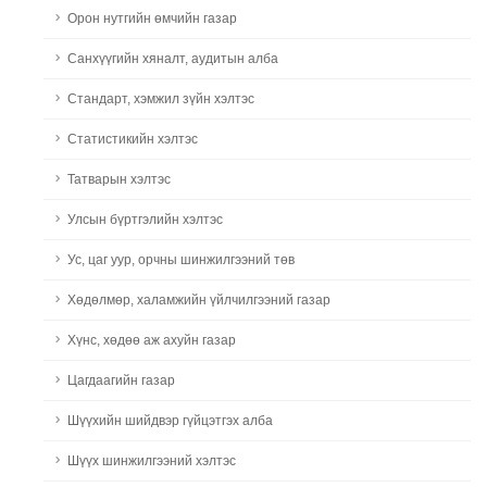
Орон нутгийн өмчийн газар
Санхүүгийн хяналт, аудитын алба
Стандарт, хэмжил зүйн хэлтэс
Статистикийн хэлтэс
Татварын хэлтэс
Улсын бүртгэлийн хэлтэс
Ус, цаг уур, орчны шинжилгээний төв
Хөдөлмөр, халамжийн үйлчилгээний газар
Хүнс, хөдөө аж ахуйн газар
Цагдаагийн газар
Шүүхийн шийдвэр гүйцэтгэх алба
Шүүх шинжилгээний хэлтэс