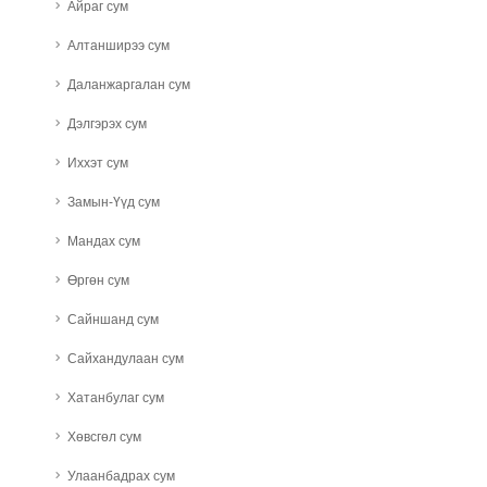
Айраг сум
Алтанширээ сум
Даланжаргалан сум
Дэлгэрэх сум
Иххэт сум
Замын-Үүд сум
Мандах сум
Өргөн сум
Сайншанд сум
Сайхандулаан сум
Хатанбулаг сум
Хөвсгөл сум
Улаанбадрах сум