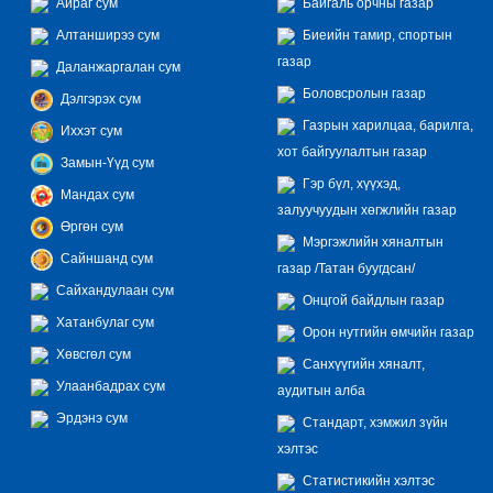
Айраг сум
Байгаль орчны газар
Алтанширээ сум
Биеийн тамир, спортын
газар
Даланжаргалан сум
Боловсролын газар
Дэлгэрэх сум
Газрын харилцаа, барилга,
Иххэт сум
хот байгуулалтын газар
Замын-Үүд сум
Гэр бүл, хүүхэд,
Мандах сум
залуучуудын хөгжлийн газар
Өргөн сум
Мэргэжлийн хяналтын
Сайншанд сум
газар /Татан буугдсан/
Сайхандулаан сум
Онцгой байдлын газар
Хатанбулаг сум
Орон нутгийн өмчийн газар
Хөвсгөл сум
Санхүүгийн хяналт,
Улаанбадрах сум
аудитын алба
Эрдэнэ сум
Стандарт, хэмжил зүйн
хэлтэс
Статистикийн хэлтэс