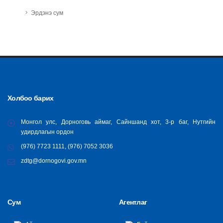
Эрдэнэ сум
Холбоо барих
Монгол улс, Дорноговь аймаг, Сайншанд хот, 3-р баг, Нутгийн
удирдлагын ордон
(976) 7723 1111, (976) 7052 3036
zdtg@dornogovi.gov.mn
Сум
Агентлаг