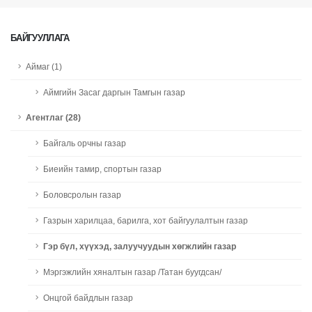
БАЙГУУЛЛАГА
Аймаг (1)
Аймгийн Засаг даргын Тамгын газар
Агентлаг (28)
Байгаль орчны газар
Биеийн тамир, спортын газар
Боловсролын газар
Газрын харилцаа, барилга, хот байгуулалтын газар
Гэр бүл, хүүхэд, залуучуудын хөгжлийн газар
Мэргэжлийн хяналтын газар /Татан буугдсан/
Онцгой байдлын газар