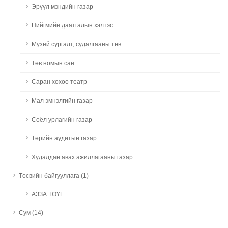
Эрүүл мэндийн газар
Нийгмийн даатгалын хэлтэс
Музей сургалт, судалгааны төв
Төв номын сан
Саран хөхөө театр
Мал эмнэлгийн газар
Соёл урлагийн газар
Төрийн аудитын газар
Худалдан авах ажиллагааны газар
Төсвийн байгууллага (1)
АЗЗА ТӨҮГ
Сум (14)