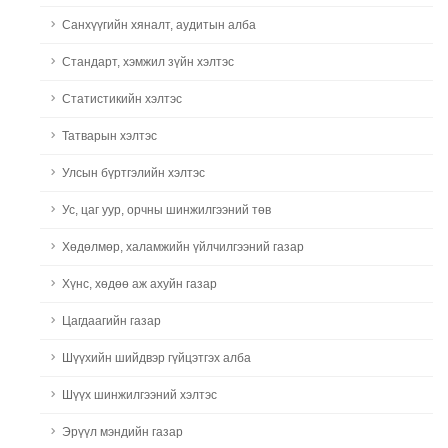
Санхүүгийн хяналт, аудитын алба
Стандарт, хэмжил зүйн хэлтэс
Статистикийн хэлтэс
Татварын хэлтэс
Улсын бүртгэлийн хэлтэс
Ус, цаг уур, орчны шинжилгээний төв
Хөдөлмөр, халамжийн үйлчилгээний газар
Хүнс, хөдөө аж ахуйн газар
Цагдаагийн газар
Шүүхийн шийдвэр гүйцэтгэх алба
Шүүх шинжилгээний хэлтэс
Эрүүл мэндийн газар