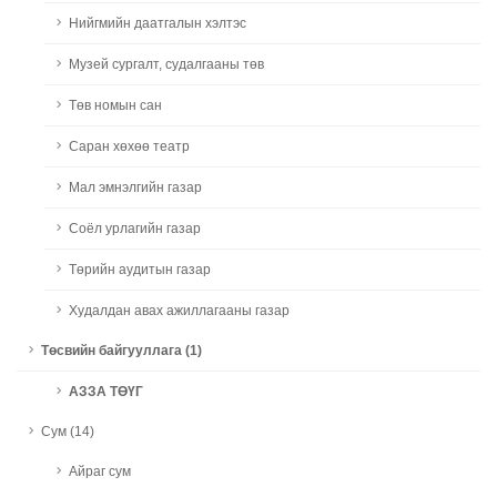
Нийгмийн даатгалын хэлтэс
Музей сургалт, судалгааны төв
Төв номын сан
Саран хөхөө театр
Мал эмнэлгийн газар
Соёл урлагийн газар
Төрийн аудитын газар
Худалдан авах ажиллагааны газар
Төсвийн байгууллага (1)
АЗЗА ТӨҮГ
Сум (14)
Айраг сум