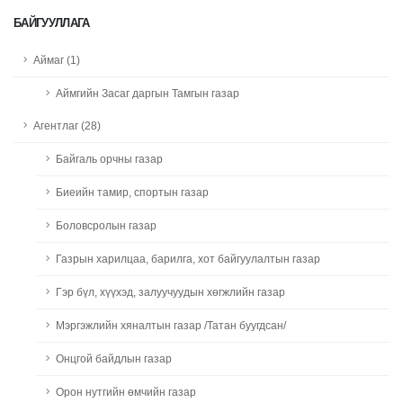
БАЙГУУЛЛАГА
Аймаг (1)
Аймгийн Засаг даргын Тамгын газар
Агентлаг (28)
Байгаль орчны газар
Биеийн тамир, спортын газар
Боловсролын газар
Газрын харилцаа, барилга, хот байгуулалтын газар
Гэр бүл, хүүхэд, залуучуудын хөгжлийн газар
Мэргэжлийн хяналтын газар /Татан буугдсан/
Онцгой байдлын газар
Орон нутгийн өмчийн газар