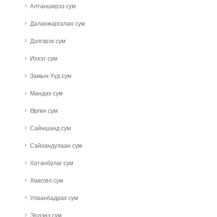
Алтанширээ сум
Даланжаргалан сум
Дэлгэрэх сум
Иххэт сум
Замын-Үүд сум
Мандах сум
Өргөн сум
Сайншанд сум
Сайхандулаан сум
Хатанбулаг сум
Хөвсгөл сум
Улаанбадрах сум
Эрдэнэ сум