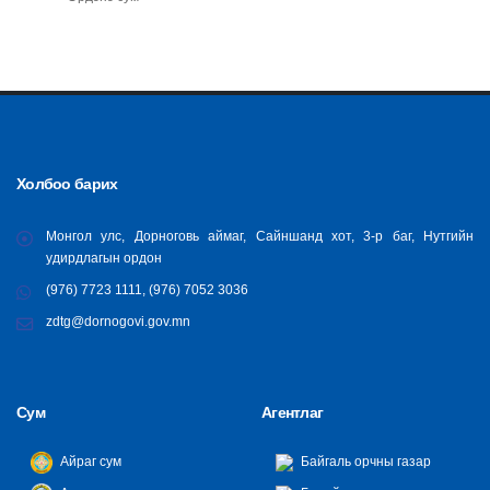
Холбоо барих
Монгол улс, Дорноговь аймаг, Сайншанд хот, 3-р баг, Нутгийн
удирдлагын ордон
(976) 7723 1111, (976) 7052 3036
zdtg@dornogovi.gov.mn
Сум
Агентлаг
Айраг сум
Байгаль орчны газар