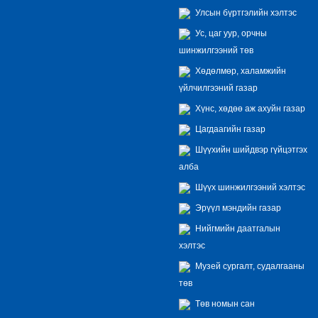
Улсын бүртгэлийн хэлтэс
Ус, цаг уур, орчны
шинжилгээний төв
Хөдөлмөр, халамжийн
үйлчилгээний газар
Хүнс, хөдөө аж ахуйн газар
Цагдаагийн газар
Шүүхийн шийдвэр гүйцэтгэх
алба
Шүүх шинжилгээний хэлтэс
Эрүүл мэндийн газар
Нийгмийн даатгалын
хэлтэс
Музей сургалт, судалгааны
төв
Төв номын сан