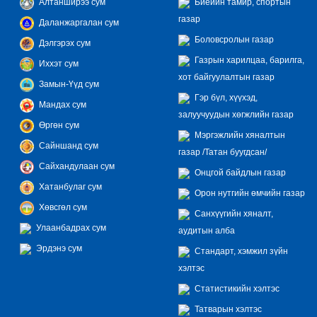
Алтанширээ сум
Биеийн тамир, спортын
газар
Даланжаргалан сум
Боловсролын газар
Дэлгэрэх сум
Газрын харилцаа, барилга,
Иххэт сум
хот байгуулалтын газар
Замын-Үүд сум
Гэр бүл, хүүхэд,
Мандах сум
залуучуудын хөгжлийн газар
Өргөн сум
Мэргэжлийн хяналтын
Сайншанд сум
газар /Татан буугдсан/
Сайхандулаан сум
Онцгой байдлын газар
Хатанбулаг сум
Орон нутгийн өмчийн газар
Хөвсгөл сум
Санхүүгийн хяналт,
Улаанбадрах сум
аудитын алба
Эрдэнэ сум
Стандарт, хэмжил зүйн
хэлтэс
Статистикийн хэлтэс
Татварын хэлтэс