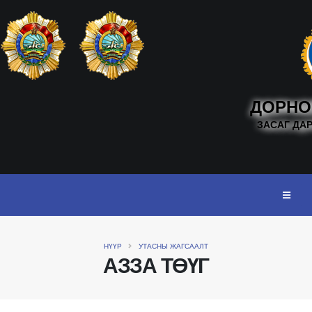
ДОРНО
ЗАСАГ ДА
НҮҮР
УТАСНЫ ЖАГСААЛТ
АЗЗА ТӨҮГ