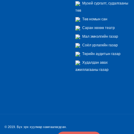
Музей сургалт, судалгааны
төв
Төв номын сан
Саран хөхөө театр
Мал эмнэлгийн газар
Соёл урлагийн газар
Төрийн аудитын газар
Худалдан авах
ажиллагааны газар
© 2019. Бүх эрх хуулиар хамгаалагдсан.