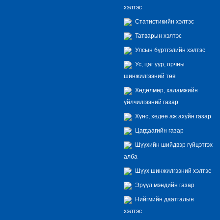
хэлтэс
Статистикийн хэлтэс
Татварын хэлтэс
Улсын бүртгэлийн хэлтэс
Ус, цаг уур, орчны
шинжилгээний төв
Хөдөлмөр, халамжийн
үйлчилгээний газар
Хүнс, хөдөө аж ахуйн газар
Цагдаагийн газар
Шүүхийн шийдвэр гүйцэтгэх
алба
Шүүх шинжилгээний хэлтэс
Эрүүл мэндийн газар
Нийгмийн даатгалын
хэлтэс