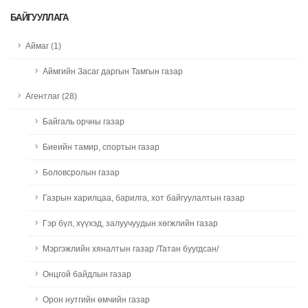
БАЙГУУЛЛАГА
Аймаг (1)
Аймгийн Засаг даргын Тамгын газар
Агентлаг (28)
Байгаль орчны газар
Биеийн тамир, спортын газар
Боловсролын газар
Газрын харилцаа, барилга, хот байгуулалтын газар
Гэр бүл, хүүхэд, залуучуудын хөгжлийн газар
Мэргэжлийн хяналтын газар /Татан буугдсан/
Онцгой байдлын газар
Орон нутгийн өмчийн газар