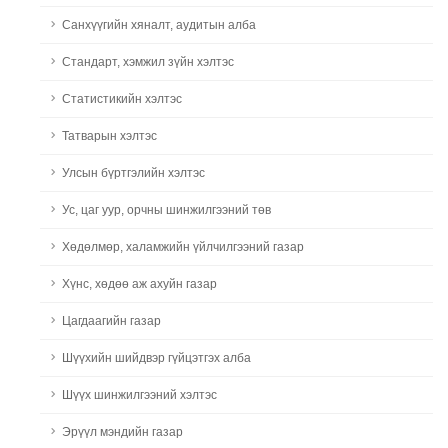
Санхүүгийн хяналт, аудитын алба
Стандарт, хэмжил зүйн хэлтэс
Статистикийн хэлтэс
Татварын хэлтэс
Улсын бүртгэлийн хэлтэс
Ус, цаг уур, орчны шинжилгээний төв
Хөдөлмөр, халамжийн үйлчилгээний газар
Хүнс, хөдөө аж ахуйн газар
Цагдаагийн газар
Шүүхийн шийдвэр гүйцэтгэх алба
Шүүх шинжилгээний хэлтэс
Эрүүл мэндийн газар