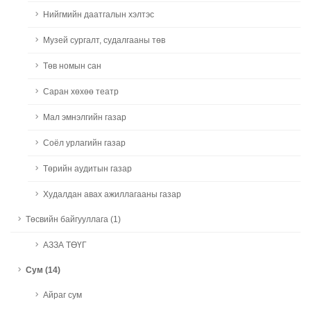
Нийгмийн даатгалын хэлтэс
Музей сургалт, судалгааны төв
Төв номын сан
Саран хөхөө театр
Мал эмнэлгийн газар
Соёл урлагийн газар
Төрийн аудитын газар
Худалдан авах ажиллагааны газар
Төсвийн байгууллага (1)
АЗЗА ТӨҮГ
Сум (14)
Айраг сум