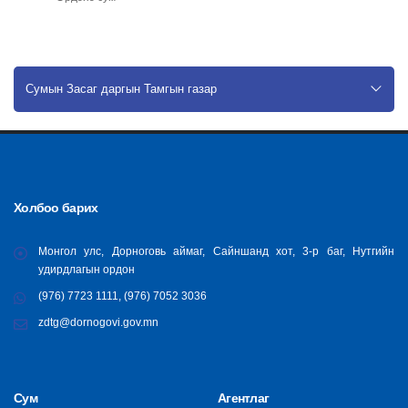
Сумын Засаг даргын Тамгын газар
Холбоо барих
Монгол улс, Дорноговь аймаг, Сайншанд хот, 3-р баг, Нутгийн
удирдлагын ордон
(976) 7723 1111, (976) 7052 3036
zdtg@dornogovi.gov.mn
Сум
Агентлаг