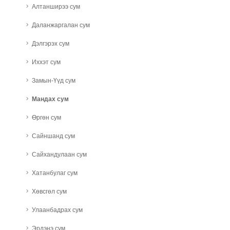
Алтанширээ сум
Даланжаргалан сум
Дэлгэрэх сум
Иххэт сум
Замын-Үүд сум
Мандах сум
Өргөн сум
Сайншанд сум
Сайхандулаан сум
Хатанбулаг сум
Хөвсгөл сум
Улаанбадрах сум
Эрдэнэ сум