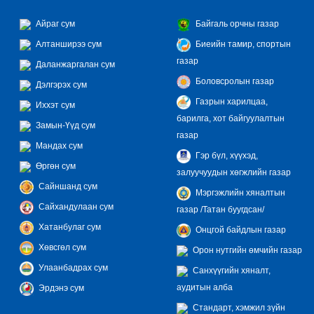
Айраг сум
Байгаль орчны газар
Алтанширээ сум
Биеийн тамир, спортын
газар
Даланжаргалан сум
Боловсролын газар
Дэлгэрэх сум
Газрын харилцаа,
Иххэт сум
барилга, хот байгуулалтын
Замын-Үүд сум
газар
Мандах сум
Гэр бүл, хүүхэд,
Өргөн сум
залуучуудын хөгжлийн газар
Сайншанд сум
Мэргэжлийн хяналтын
Сайхандулаан сум
газар /Татан буугдсан/
Хатанбулаг сум
Онцгой байдлын газар
Хөвсгөл сум
Орон нутгийн өмчийн газар
Улаанбадрах сум
Санхүүгийн хяналт,
аудитын алба
Эрдэнэ сум
Стандарт, хэмжил зүйн