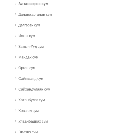
Алтанширээ сум
Даланжаргалан сум
Дэлгэрэх сум
Иххэт сум
Замын-Үүд сум
Мандах сум
Өргөн сум
Сайншанд сум
Сайхандулаан сум
Хатанбулаг сум
Хөвсгөл сум
Улаанбадрах сум
Эрдэнэ сум