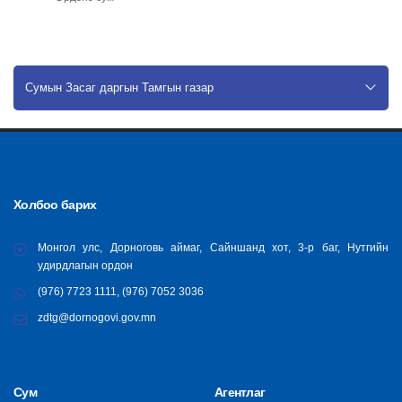
Сумын Засаг даргын Тамгын газар
Холбоо барих
Монгол улс, Дорноговь аймаг, Сайншанд хот, 3-р баг, Нутгийн
удирдлагын ордон
(976) 7723 1111, (976) 7052 3036
zdtg@dornogovi.gov.mn
Сум
Агентлаг