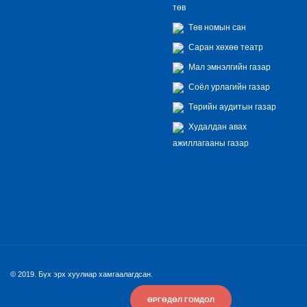
төв
Төв номын сан
Саран хөхөө театр
Мал эмнэлгийн газар
Соёл урлагийн газар
Төрийн аудитын газар
Худалдан авах
ажиллагааны газар
© 2019. Бүх эрх хуулиар хамгаалагдсан.
ӨРГӨДӨЛ ГОМДОЛ