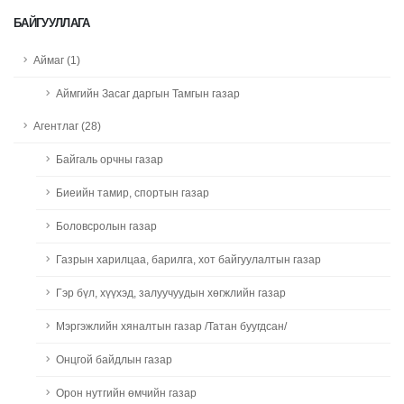
БАЙГУУЛЛАГА
Аймаг (1)
Аймгийн Засаг даргын Тамгын газар
Агентлаг (28)
Байгаль орчны газар
Биеийн тамир, спортын газар
Боловсролын газар
Газрын харилцаа, барилга, хот байгуулалтын газар
Гэр бүл, хүүхэд, залуучуудын хөгжлийн газар
Мэргэжлийн хяналтын газар /Татан буугдсан/
Онцгой байдлын газар
Орон нутгийн өмчийн газар