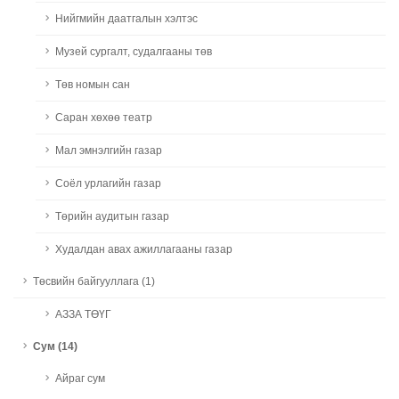
Нийгмийн даатгалын хэлтэс
Музей сургалт, судалгааны төв
Төв номын сан
Саран хөхөө театр
Мал эмнэлгийн газар
Соёл урлагийн газар
Төрийн аудитын газар
Худалдан авах ажиллагааны газар
Төсвийн байгууллага (1)
АЗЗА ТӨҮГ
Сум (14)
Айраг сум