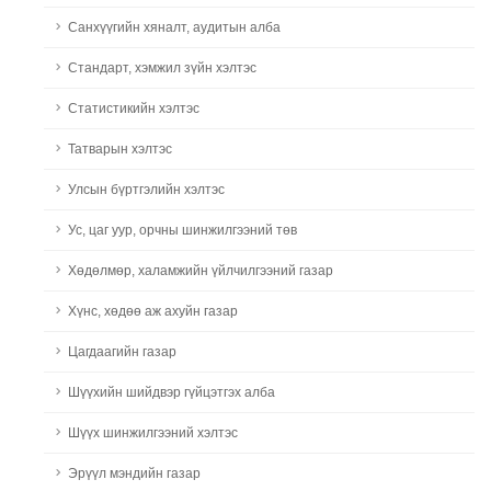
Санхүүгийн хяналт, аудитын алба
Стандарт, хэмжил зүйн хэлтэс
Статистикийн хэлтэс
Татварын хэлтэс
Улсын бүртгэлийн хэлтэс
Ус, цаг уур, орчны шинжилгээний төв
Хөдөлмөр, халамжийн үйлчилгээний газар
Хүнс, хөдөө аж ахуйн газар
Цагдаагийн газар
Шүүхийн шийдвэр гүйцэтгэх алба
Шүүх шинжилгээний хэлтэс
Эрүүл мэндийн газар