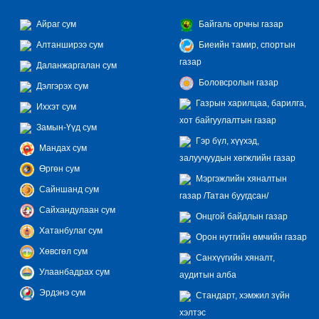
Айраг сум
Байгаль орчны газар
Алтанширээ сум
Биеийн тамир, спортын
газар
Даланжаргалан сум
Боловсролын газар
Дэлгэрэх сум
Газрын харилцаа, барилга,
Иххэт сум
хот байгуулалтын газар
Замын-Үүд сум
Гэр бүл, хүүхэд,
Мандах сум
залуучуудын хөгжлийн газар
Өргөн сум
Мэргэжлийн хяналтын
Сайншанд сум
газар /Татан буугдсан/
Сайхандулаан сум
Онцгой байдлын газар
Хатанбулаг сум
Орон нутгийн өмчийн газар
Хөвсгөл сум
Санхүүгийн хяналт,
Улаанбадрах сум
аудитын алба
Эрдэнэ сум
Стандарт, хэмжил зүйн
хэлтэс