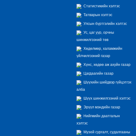
Статистикийн хэлтэс
Татварын хэлтэс
Улсын бүртгэлийн хэлтэс
Ус, цаг уур, орчны
шинжилгээний төв
Хөдөлмөр, халамжийн
үйлчилгээний газар
Хүнс, хөдөө аж ахуйн газар
Цагдаагийн газар
Шүүхийн шийдвэр гүйцэтгэх
алба
Шүүх шинжилгээний хэлтэс
Эрүүл мэндийн газар
Нийгмийн даатгалын
хэлтэс
Музей сургалт, судалгааны