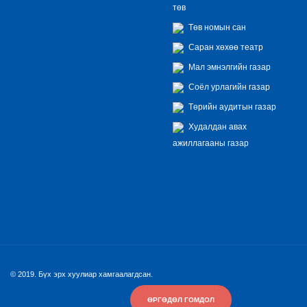
төв
Төв номын сан
Саран хөхөө театр
Мал эмнэлгийн газар
Соёл урлагийн газар
Төрийн аудитын газар
Худалдан авах
ажиллагааны газар
© 2019. Бүх эрх хуулиар хамгаалагдсан.
ӨРГӨДӨЛ ГОМДОЛ