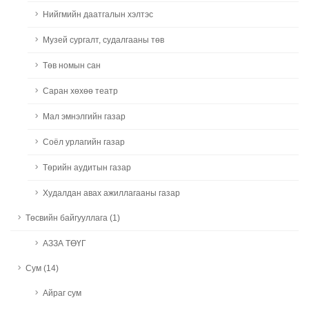
Нийгмийн даатгалын хэлтэс
Музей сургалт, судалгааны төв
Төв номын сан
Саран хөхөө театр
Мал эмнэлгийн газар
Соёл урлагийн газар
Төрийн аудитын газар
Худалдан авах ажиллагааны газар
Төсвийн байгууллага (1)
АЗЗА ТӨҮГ
Сум (14)
Айраг сум