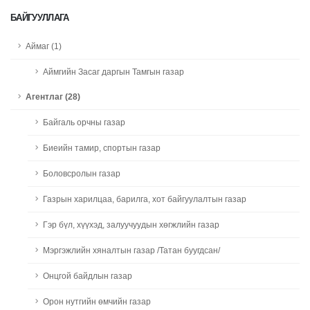
БАЙГУУЛЛАГА
Аймаг (1)
Аймгийн Засаг даргын Тамгын газар
Агентлаг (28)
Байгаль орчны газар
Биеийн тамир, спортын газар
Боловсролын газар
Газрын харилцаа, барилга, хот байгуулалтын газар
Гэр бүл, хүүхэд, залуучуудын хөгжлийн газар
Мэргэжлийн хяналтын газар /Татан буугдсан/
Онцгой байдлын газар
Орон нутгийн өмчийн газар