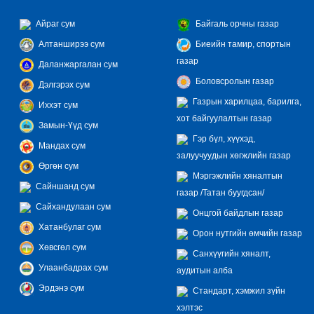
Айраг сум
Байгаль орчны газар
Алтанширээ сум
Биеийн тамир, спортын
газар
Даланжаргалан сум
Боловсролын газар
Дэлгэрэх сум
Газрын харилцаа, барилга,
Иххэт сум
хот байгуулалтын газар
Замын-Үүд сум
Гэр бүл, хүүхэд,
Мандах сум
залуучуудын хөгжлийн газар
Өргөн сум
Мэргэжлийн хяналтын
Сайншанд сум
газар /Татан буугдсан/
Сайхандулаан сум
Онцгой байдлын газар
Хатанбулаг сум
Орон нутгийн өмчийн газар
Хөвсгөл сум
Санхүүгийн хяналт,
Улаанбадрах сум
аудитын алба
Эрдэнэ сум
Стандарт, хэмжил зүйн
хэлтэс