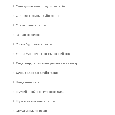
Санхүүгийн хяналт, аудитын алба
Стандарт, хэмжил зүйн хэлтэс
Статистикийн хэлтэс
Татварын хэлтэс
Улсын бүртгэлийн хэлтэс
Ус, цаг уур, орчны шинжилгээний төв
Хөдөлмөр, халамжийн үйлчилгээний газар
Хүнс, хөдөө аж ахуйн газар
Цагдаагийн газар
Шүүхийн шийдвэр гүйцэтгэх алба
Шүүх шинжилгээний хэлтэс
Эрүүл мэндийн газар