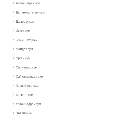
Алтанширээ сум
Даланжаргалан сум
Дэлгэрэх сум
Иххэт сум
Замын-Үүд сум
Мандах сум
Өргөн сум
Сайншанд сум
Сайхандулаан сум
Хатанбулаг сум
Хөвсгөл сум
Улаанбадрах сум
Эрдэнэ сум