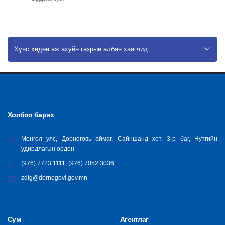
Хүнс хөдөө аж ахуйн газрын албан хаагчид
Холбоо барих
Монгол улс, Дорноговь аймаг, Сайншанд хот, 3-р баг, Нутгийн
удирдлагын ордон
(976) 7723 1111, (976) 7052 3036
zdtg@dornogovi.gov.mn
Сум
Агентлаг