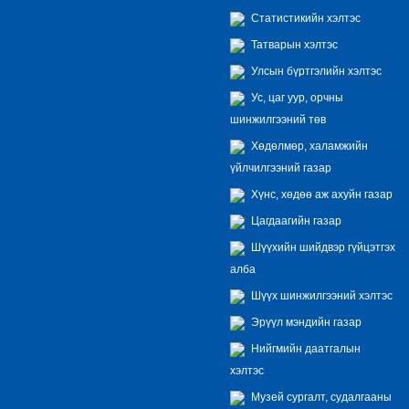
Статистикийн хэлтэс
Татварын хэлтэс
Улсын бүртгэлийн хэлтэс
Ус, цаг уур, орчны
шинжилгээний төв
Хөдөлмөр, халамжийн
үйлчилгээний газар
Хүнс, хөдөө аж ахуйн газар
Цагдаагийн газар
Шүүхийн шийдвэр гүйцэтгэх
алба
Шүүх шинжилгээний хэлтэс
Эрүүл мэндийн газар
Нийгмийн даатгалын
хэлтэс
Музей сургалт, судалгааны