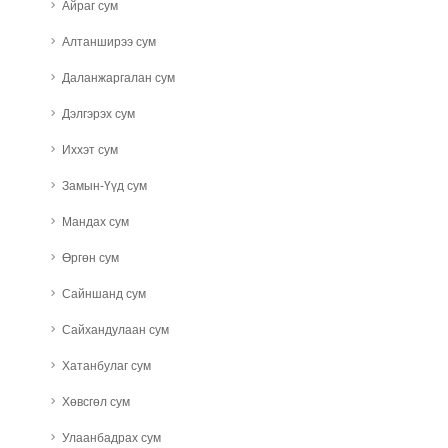
Айраг сум
Алтанширээ сум
Даланжаргалан сум
Дэлгэрэх сум
Иххэт сум
Замын-Үүд сум
Мандах сум
Өргөн сум
Сайншанд сум
Сайхандулаан сум
Хатанбулаг сум
Хөвсгөл сум
Улаанбадрах сум