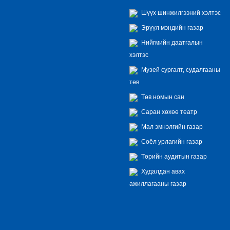
Шүүх шинжилгээний хэлтэс
Эрүүл мэндийн газар
Нийгмийн даатгалын
хэлтэс
Музей сургалт, судалгааны
төв
Төв номын сан
Саран хөхөө театр
Мал эмнэлгийн газар
Соёл урлагийн газар
Төрийн аудитын газар
Худалдан авах
ажиллагааны газар