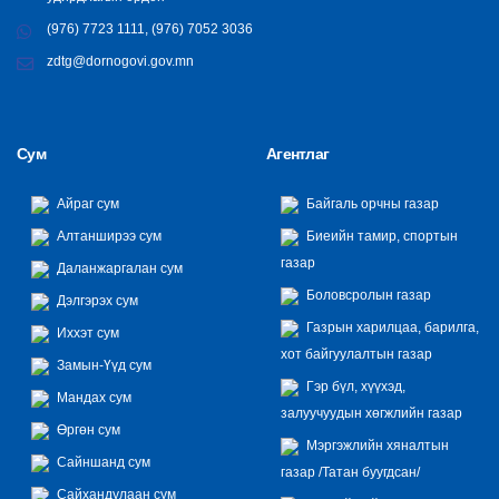
(976) 7723 1111, (976) 7052 3036
zdtg@dornogovi.gov.mn
Сум
Агентлаг
Айраг сум
Байгаль орчны газар
Алтанширээ сум
Биеийн тамир, спортын
газар
Даланжаргалан сум
Боловсролын газар
Дэлгэрэх сум
Газрын харилцаа, барилга,
Иххэт сум
хот байгуулалтын газар
Замын-Үүд сум
Гэр бүл, хүүхэд,
Мандах сум
залуучуудын хөгжлийн газар
Өргөн сум
Мэргэжлийн хяналтын
Сайншанд сум
газар /Татан буугдсан/
Сайхандулаан сум