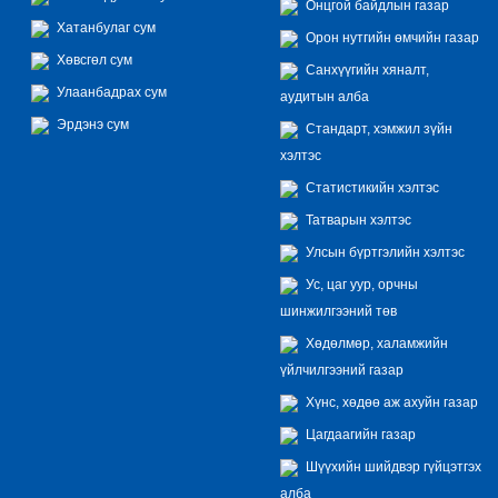
Онцгой байдлын газар
Хатанбулаг сум
Орон нутгийн өмчийн газар
Хөвсгөл сум
Санхүүгийн хяналт,
Улаанбадрах сум
аудитын алба
Эрдэнэ сум
Стандарт, хэмжил зүйн
хэлтэс
Статистикийн хэлтэс
Татварын хэлтэс
Улсын бүртгэлийн хэлтэс
Ус, цаг уур, орчны
шинжилгээний төв
Хөдөлмөр, халамжийн
үйлчилгээний газар
Хүнс, хөдөө аж ахуйн газар
Цагдаагийн газар
Шүүхийн шийдвэр гүйцэтгэх
алба