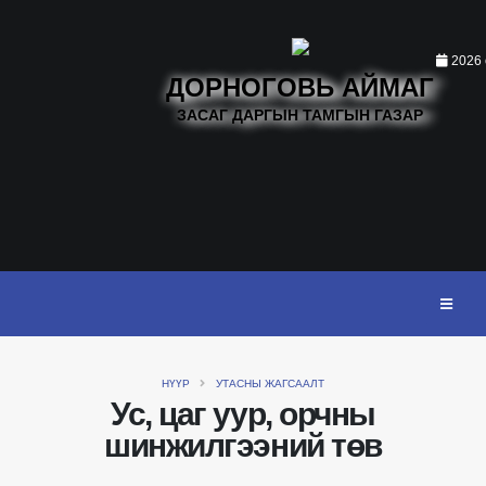
2026 
ДОРНОГОВЬ АЙМАГ
ЗАСАГ ДАРГЫН ТАМГЫН ГАЗАР
НҮҮР
УТАСНЫ ЖАГСААЛТ
Ус, цаг уур, орчны
шинжилгээний төв