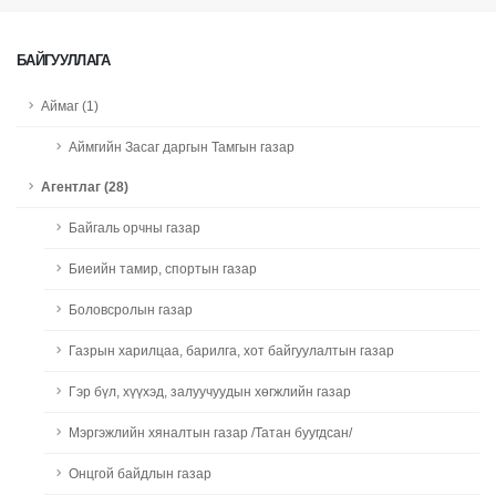
БАЙГУУЛЛАГА
Аймаг (1)
Аймгийн Засаг даргын Тамгын газар
Агентлаг (28)
Байгаль орчны газар
Биеийн тамир, спортын газар
Боловсролын газар
Газрын харилцаа, барилга, хот байгуулалтын газар
Гэр бүл, хүүхэд, залуучуудын хөгжлийн газар
Мэргэжлийн хяналтын газар /Татан буугдсан/
Онцгой байдлын газар