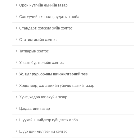
Орон нутгийн өмчийн газар
Санхүүгийн хяналт, аудитын алба
Стандарт, хэмжил зүйн хэлтэс
Статистикийн хэлтэс
Татварын хэлтэс
Улсын бүртгэлийн хэлтэс
Ус, цаг уур, орчны шинжилгээний төв
Хөдөлмөр, халамжийн үйлчилгээний газар
Хүнс, хөдөө аж ахуйн газар
Цагдаагийн газар
Шүүхийн шийдвэр гүйцэтгэх алба
Шүүх шинжилгээний хэлтэс