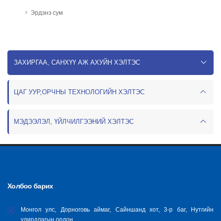
Эрдэнэ сум
ЗАХИРГАА, САНХҮҮ АЖ АХУЙН ХЭЛТЭС
ЦАГ УУР,ОРЧНЫ ТЕХНОЛОГИЙН ХЭЛТЭС
МЭДЭЭЛЭЛ, ҮЙЛЧИЛГЭЭНИЙ ХЭЛТЭС
Холбоо барих
Монгол улс, Дорноговь аймаг, Сайншанд хот, 3-р баг, Нутгийн
удирдлагын ордон