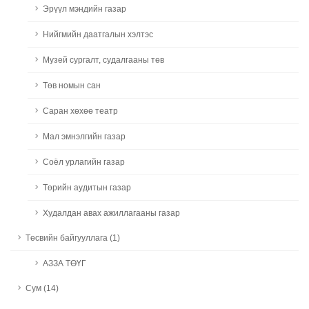
Эрүүл мэндийн газар
Нийгмийн даатгалын хэлтэс
Музей сургалт, судалгааны төв
Төв номын сан
Саран хөхөө театр
Мал эмнэлгийн газар
Соёл урлагийн газар
Төрийн аудитын газар
Худалдан авах ажиллагааны газар
Төсвийн байгууллага (1)
АЗЗА ТӨҮГ
Сум (14)