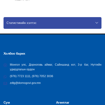
Статистикийн хэлтэс
Холбоо барих
Монгол улс, Дорноговь аймаг, Сайншанд хот, 3-р баг, Нутгийн
удирдлагын ордон
(976) 7723 1111, (976) 7052 3036
zdtg@dornogovi.gov.mn
Сум
Агентлаг