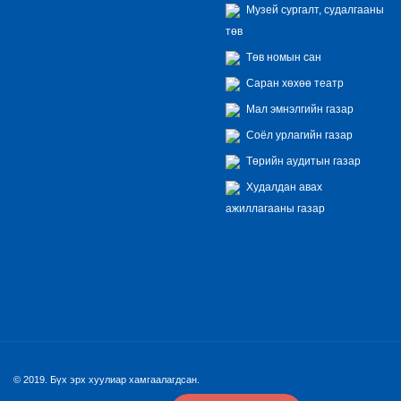
Музей сургалт, судалгааны
төв
Төв номын сан
Саран хөхөө театр
Мал эмнэлгийн газар
Соёл урлагийн газар
Төрийн аудитын газар
Худалдан авах
ажиллагааны газар
© 2019. Бүх эрх хуулиар хамгаалагдсан.