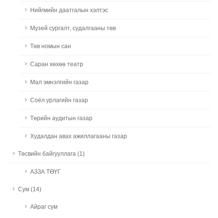
Нийгмийн даатгалын хэлтэс
Музей сургалт, судалгааны төв
Төв номын сан
Саран хөхөө театр
Мал эмнэлгийн газар
Соёл урлагийн газар
Төрийн аудитын газар
Худалдан авах ажиллагааны газар
Төсвийн байгууллага (1)
АЗЗА ТӨҮГ
Сум (14)
Айраг сум