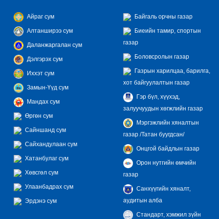
Айраг сум
Байгаль орчны газар
Алтанширээ сум
Биеийн тамир, спортын
газар
Даланжаргалан сум
Боловсролын газар
Дэлгэрэх сум
Газрын харилцаа, барилга,
Иххэт сум
хот байгуулалтын газар
Замын-Үүд сум
Гэр бүл, хүүхэд,
Мандах сум
залуучуудын хөгжлийн газар
Өргөн сум
Мэргэжлийн хяналтын
Сайншанд сум
газар /Татан буугдсан/
Сайхандулаан сум
Онцгой байдлын газар
Хатанбулаг сум
Орон нутгийн өмчийн
Хөвсгөл сум
газар
Улаанбадрах сум
Санхүүгийн хяналт,
аудитын алба
Эрдэнэ сум
Стандарт, хэмжил зүйн