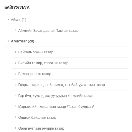
БАЙГУУЛЛАГА
Аймаг (1)
Аймгийн Засаг даргын Тамгын газар
Агентлаг (28)
Байгаль орчны газар
Биеийн тамир, спортын газар
Боловсролын газар
Газрын харилцаа, барилга, хот байгуулалтын газар
Гэр бүл, хүүхэд, залуучуудын хөгжлийн газар
Мэргэжлийн хяналтын газар /Татан буугдсан/
Онцгой байдлын газар
Орон нутгийн өмчийн газар