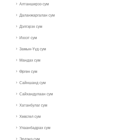
Алтанширээ сум
Даланжаргалан сум
Дэлгэрэх сум
Иххэт сум
Замын-Үүд сум
Мандах сум
Өргөн сум
Сайншанд сум
Сайхандулаан сум
Хатанбулаг сум
Хөвсгөл сум
Улаанбадрах сум
Эрдэнэ сум