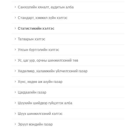
Санхүүгийн хяналт, аудитын алба
Стандарт, хэмжил зүйн хэлтэс
Статистикийн хэлтэс
Татварын хэлтэс
Улсын бүртгэлийн хэлтэс
Ус, цаг уур, орчны шинжилгээний төв
Хөдөлмөр, халамжийн үйлчилгээний газар
Хүнс, хөдөө аж ахуйн газар
Цагдаагийн газар
Шүүхийн шийдвэр гүйцэтгэх алба
Шүүх шинжилгээний хэлтэс
Эрүүл мэндийн газар