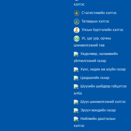
хэлтэс
Статистикийн хэлтэс
Татварын хэлтэс
Улсын бүртгэлийн хэлтэс
Ус, цаг уур, орчны
шинжилгээний төв
Хөдөлмөр, халамжийн
үйлчилгээний газар
Хүнс, хөдөө аж ахуйн газар
Цагдаагийн газар
Шүүхийн шийдвэр гүйцэтгэх
алба
Шүүх шинжилгээний хэлтэс
Эрүүл мэндийн газар
Нийгмийн даатгалын
хэлтэс