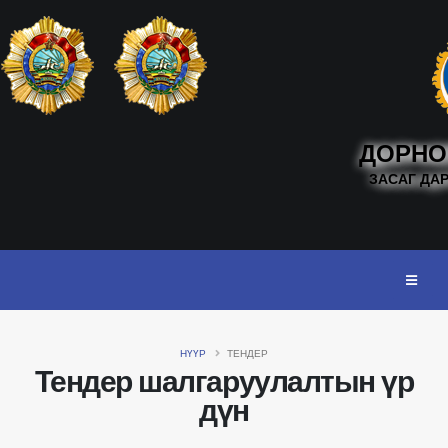
ДОРНО
ЗАСАГ ДА
НҮҮР
ТЕНДЕР
Тендер шалгаруулалтын үр
дүн