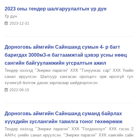
2023 оны тендер шалгаруулалтын үр дүн
Үр дүн
2023-12-31
Дорноговь аймгийн Сайншанд сумын 4- р багт
баригдах 3000м3-н багтаамжтай цэвэр усны нөөц
сангийн байгууламжийн угсралтын ажил
Тендер нээхэд "Энержи парагон" ХХК "Тэнүүнхас сар" ХХК Үнийн
санал ирүүлсэн. Шалгуур хангасан оролцогч орж ирээгүй тул
хүчингүй болгож дахин зарлахаар шийдвэрлэсэн.
2022-06-15
Дорноговь аймгийн Сайншанд суманд байрлах
хүүхдийн зуслангийн тавилга тоног төхөөрөмж
Тендер нээхэд "Энержи парагон" ХХК "Голденхоул" ХХК гэсэн 2
ААН-с үнийн санал ирүүлсэн. "Энержи парагон" ХХК хамгийн сайн