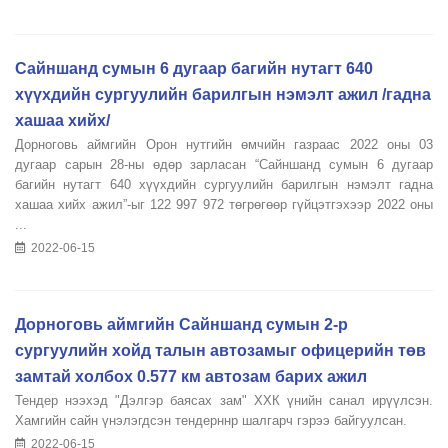
Сайншанд сумын 6 дугаар багийн нутагт 640
хүүхдийн сургуулийн барилгын нэмэлт ажил /гадна
хашаа хийх/
Дорноговь аймгийн Орон нутгийн өмчийн газраас 2022 оны 03
дугаар сарын 28-ны өдөр зарласан “Сайншанд сумын 6 дугаар
багийн нутагт 640 хүүхдийн сургуулийн барилгын нэмэлт гадна
хашаа хийх ажил”-ыг 122 997 972 төгрөгөөр гүйцэтгэхээр 2022 оны
...
2022-06-15
Дорноговь аймгийн Сайншанд сумын 2-р
сургуулийн хойд талын автозамыг офицерийн төв
замтай холбох 0.577 км автозам барих ажил
Тендер нээхэд "Дэлгэр баясах зам" ХХК үнийн санал ирүүлсэн.
Хамгийн сайн үнэлэгдсэн тендерннр шалгарч гэрээ байгуулсан.
2022-06-15