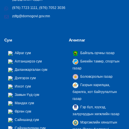
(976) 7723 1111, (976) 7052 3036
zdtg@dornogovi.gov.mn
Сум
Агентлаг
Айраг сум
Байгаль орчны газар
Алтанширээ сум
Биеийн тамир, спортын
газар
Даланжаргалан сум
Боловсролын газар
Дэлгэрэх сум
Газрын харилцаа,
Иххэт сум
барилга, хот байгуулалтын
Замын-Үүд сум
газар
Мандах сум
Гэр бүл, хүүхэд,
Өргөн сум
залуучуудын хөгжлийн газар
Сайншанд сум
Мэргэжлийн хяналтын
Сайхандулаан сум