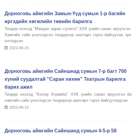
Дорноговь аймгийн Замын-Үүд сумын 1-р багийн
иргэдийн хөгжлийн төвийн барилга
Тендер нээхэд "Мандах наран сүлжээ" ХХК үнийн санал ирүүлсэн.
Хамгийн сайн үнэлэгдсэн тендерээр шалгарч гэрээ байгуулах эрх
олгогдсон.
2022-06-15
Дорноговь аймгийн Сайншнад сумын 7-р багт 700
хүний суудалтай "Саран хөхөө" Театрын барилга
барих ажил
Тендер нээхэд "Болор Аграмба" ХХК үнийн санал ирүүлсэн ба
хамгийн сайн үнэлэгдсэн тендерээр шалгарч гэрээ байгуулагдсан.
2022-06-15
Дорноговь аймгийн Сайншанд сумын 4-5-р 58