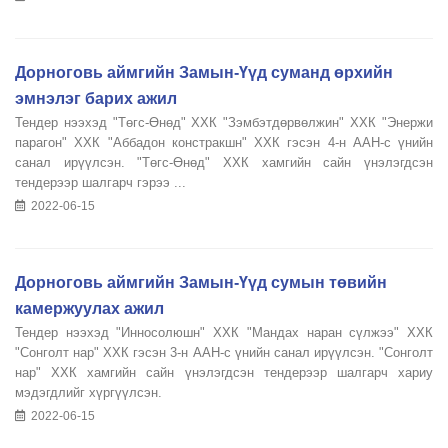
Дорноговь аймгийн Замын-Үүд суманд өрхийн
эмнэлэг барих ажил
Тендер нээхэд "Төгс-Өнөд" ХХК "Зэмбэтдөрвөлжин" ХХК "Энержи
парагон" ХХК "Аббадон констракшн" ХХК гэсэн 4-н ААН-с үнийн
санал ирүүлсэн. "Төгс-Өнөд" ХХК хамгийн сайн үнэлэгдсэн
тендерээр шалгарч гэрээ ...
2022-06-15
Дорноговь аймгийн Замын-Үүд сумын төвийн
камержуулах ажил
Тендер нээхэд "Инносолюшн" ХХК "Мандах наран сүлжээ" ХХК
"Сонголт нар" ХХК гэсэн 3-н ААН-с үнийн санал ирүүлсэн. "Сонголт
нар" ХХК хамгийн сайн үнэлэгдсэн тендерээр шалгарч хариу
мэдэгдлийг хүргүүлсэн.
2022-06-15