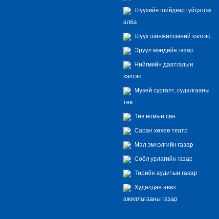
Шүүхийн шийдвэр гүйцэтгэх
алба
Шүүх шинжилгээний хэлтэс
Эрүүл мэндийн газар
Нийгмийн даатгалын
хэлтэс
Музей сургалт, судалгааны
төв
Төв номын сан
Саран хөхөө театр
Мал эмнэлгийн газар
Соёл урлагийн газар
Төрийн аудитын газар
Худалдан авах
ажиллагааны газар