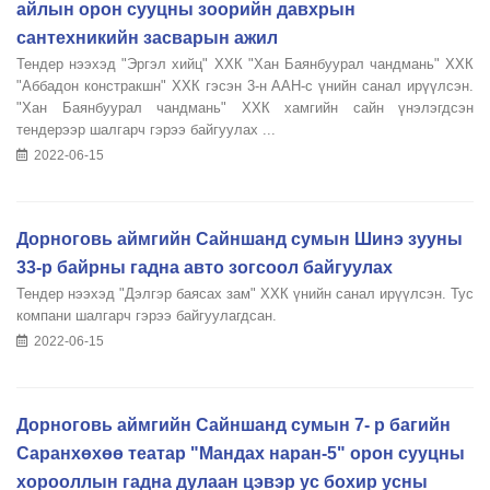
айлын орон сууцны зоорийн давхрын
сантехникийн засварын ажил
Тендер нээхэд "Эргэл хийц" ХХК "Хан Баянбуурал чандмань" ХХК
"Аббадон констракшн" ХХК гэсэн 3-н ААН-с үнийн санал ирүүлсэн.
"Хан Баянбуурал чандмань" ХХК хамгийн сайн үнэлэгдсэн
тендерээр шалгарч гэрээ байгуулах ...
2022-06-15
Дорноговь аймгийн Сайншанд сумын Шинэ зууны
33-р байрны гадна авто зогсоол байгуулах
Тендер нээхэд "Дэлгэр баясах зам" ХХК үнийн санал ирүүлсэн. Тус
компани шалгарч гэрээ байгуулагдсан.
2022-06-15
Дорноговь аймгийн Сайншанд сумын 7- р багийн
Саранхөхөө театар "Мандах наран-5" орон сууцны
хорооллын гадна дулаан цэвэр ус бохир усны