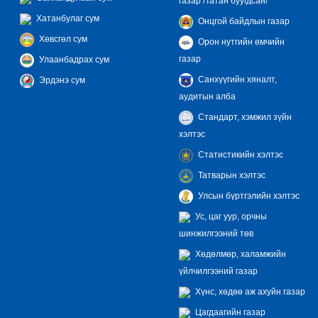
газар /Татан буугдсан/
Хатанбулаг сум
Онцгой байдлын газар
Хөвсгөл сум
Орон нутгийн өмчийн
газар
Улаанбадрах сум
Санхүүгийн хяналт,
Эрдэнэ сум
аудитын алба
Стандарт, хэмжил зүйн
хэлтэс
Статистикийн хэлтэс
Татварын хэлтэс
Улсын бүртгэлийн хэлтэс
Ус, цаг уур, орчны
шинжилгээний төв
Хөдөлмөр, халамжийн
үйлчилгээний газар
Хүнс, хөдөө аж ахуйн газар
Цагдаагийн газар