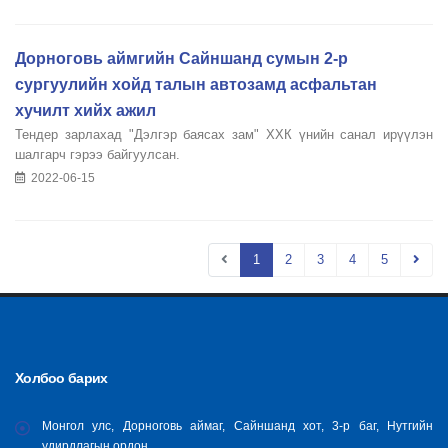
Дорноговь аймгийн Сайншанд сумын 2-р
сургуулийн хойд талын автозамд асфальтан
хучилт хийх ажил
Тендер зарлахад "Дэлгэр баясах зам" ХХК үнийн санал ирүүлэн
шалгарч гэрээ байгуулсан.
2022-06-15
1
2
3
4
5
Холбоо барих
Монгол улс, Дорноговь аймаг, Сайншанд хот, 3-р баг, Нутгийн
удирдлагын ордон