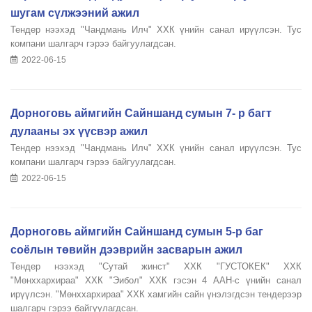
шугам сүлжээний ажил
Тендер нээхэд "Чандмань Илч" ХХК үнийн санал ирүүлсэн. Тус
компани шалгарч гэрээ байгуулагдсан.
2022-06-15
Дорноговь аймгийн Сайншанд сумын 7- р багт
дулааны эх үүсвэр ажил
Тендер нээхэд "Чандмань Илч" ХХК үнийн санал ирүүлсэн. Тус
компани шалгарч гэрээ байгуулагдсан.
2022-06-15
Дорноговь аймгийн Сайншанд сумын 5-р баг
соёлын төвийн дээврийн засварын ажил
Тендер нээхэд "Сутай жинст" ХХК "ГУСТОКЕК" ХХК
"Мөнххархираа" ХХК "Эибол" ХХК гэсэн 4 ААН-с үнийн санал
ирүүлсэн. "Мөнххархираа" ХХК хамгийн сайн үнэлэгдсэн тендерээр
шалгарч гэрээ байгуулагдсан.