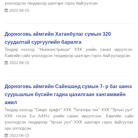
үнэлэгдсэн тендерээр шалгарч гэрээ байгуулсан.
2022-06-15
Дорноговь аймгийн Хатанбулаг сумын 320
суудалтай сургуулийн барилга
Тендер нээхэд "Ньюконстракшн" ХХК үнийн санал ирүүлсэн.
Хамгийн сайн үнэлэгдсэн тендерээр шалгарч гэрээ байгуулагдсан.
2022-06-15
Дорноговь аймгийн Сайншанд сумын 7- р баг шинэ
суурьшлын бүсийн гадна цахилгаан хангамжийн
ажил
Тендер нээхэд "Смарт крафт" ХХК "Гегатера тех" ХХК "Уртын уул"
ХХК гэсэн 3-н ААН-с үнийн санал ирүүлсэнх. Хамгийн сайн
үнэлэгдсэн тендерээр "Уртын уул" ХХК шалгарч гэрээ байгуулах
эрх олгогдсон.
2022-06-15