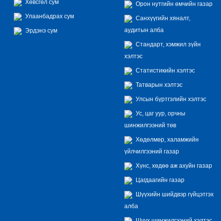
Хөвсгөл сум
Орон нутгийн өмчийн газар
Улаанбадрах сум
Санхүүгийн хяналт,
аудитын алба
Эрдэнэ сум
Стандарт, хэмжил зүйн
хэлтэс
Статистикийн хэлтэс
Татварын хэлтэс
Улсын бүртгэлийн хэлтэс
Ус, цаг уур, орчны
шинжилгээний төв
Хөдөлмөр, халамжийн
үйлчилгээний газар
Хүнс, хөдөө аж ахуйн газар
Цагдаагийн газар
Шүүхийн шийдвэр гүйцэтгэх
алба
Шүүх шинжилгээний хэлтэс