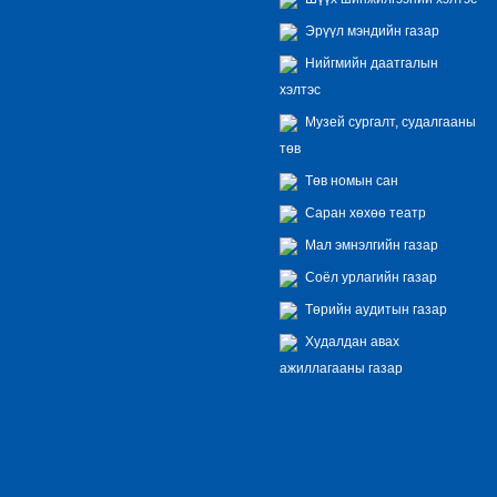
Эрүүл мэндийн газар
Нийгмийн даатгалын
хэлтэс
Музей сургалт, судалгааны
төв
Төв номын сан
Саран хөхөө театр
Мал эмнэлгийн газар
Соёл урлагийн газар
Төрийн аудитын газар
Худалдан авах
ажиллагааны газар