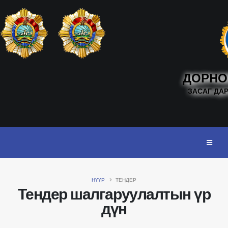
ДОРНО
ЗАСАГ ДА
НҮҮР
ТЕНДЕР
Тендер шалгаруулалтын үр
дүн