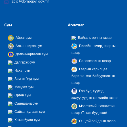
zdtg@dornogovi.gov.mn
Сум
Агентлаг
Айраг сум
Байгаль орчны газар
Алтанширээ сум
Биеийн тамир, спортын
газар
Даланжаргалан сум
Боловсролын газар
Дэлгэрэх сум
Газрын харилцаа,
Иххэт сум
барилга, хот байгуулалтын
Замын-Үүд сум
газар
Мандах сум
Гэр бүл, хүүхэд,
Өргөн сум
залуучуудын хөгжлийн газар
Сайншанд сум
Мэргэжлийн хяналтын
Сайхандулаан сум
газар /Татан буугдсан/
Хатанбулаг сум
Онцгой байдлын газар