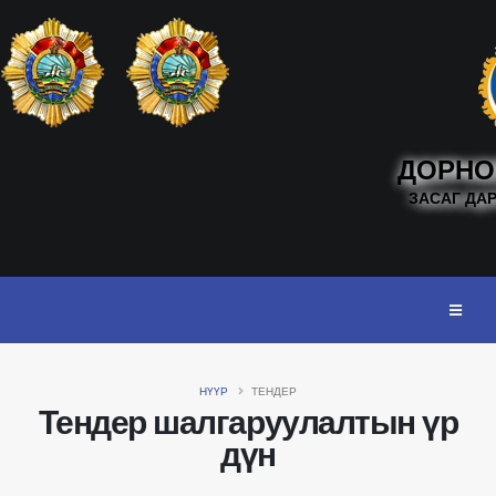
ДОРНО
ЗАСАГ ДА
НҮҮР
ТЕНДЕР
Тендер шалгаруулалтын үр
дүн