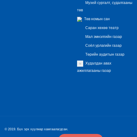
Музей сургалт, судалгааны
төв
Төв номын сан
Саран хөхөө театр
Мал эмнэлгийн газар
Соёл урлагийн газар
Төрийн аудитын газар
Худалдан авах
ажиллагааны газар
© 2019. Бүх эрх хуулиар хамгаалагдсан.