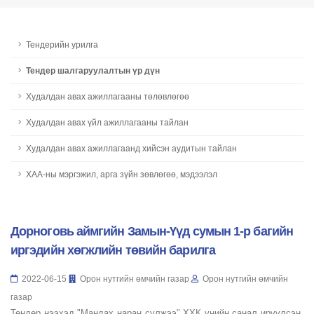
Тендерийн урилга
Тендер шалгаруулалтын үр дүн
Худалдан авах ажиллагааны төлөвлөгөө
Худалдан авах үйл ажиллагааны тайлан
Худалдан авах ажиллагаанд хийсэн аудитын тайлан
ХАА-ны мэргэжил, арга зүйн зөвлөгөө, мэдээлэл
Дорноговь аймгийн Замын-Үүд сумын 1-р багийн
иргэдийн хөгжлийн төвийн барилга
2022-06-15
Орон нутгийн өмчийн газар
Орон нутгийн өмчийн
газар
Тендер нээхэд "Мандах наран сүлжээ" ХХК үнийн санал ирүүлсэн.