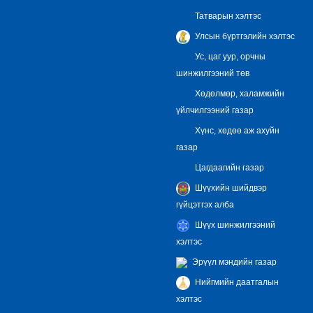
Татварын хэлтэс
Улсын бүртгэлийн хэлтэс
Ус, цаг уур, орчны
шинжилгээний төв
Хөдөлмөр, халамжийн
үйлчилгээний газар
Хүнс, хөдөө аж ахуйн
газар
Цагдаагийн газар
Шүүхийн шийдвэр
гүйцэтгэх алба
Шүүх шинжилгээний
хэлтэс
Эрүүл мэндийн газар
Нийгмийн даатгалын
хэлтэс