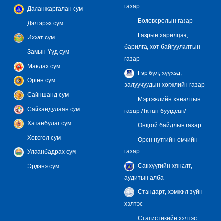
газар
Даланжаргалан сум
Боловсролын газар
Дэлгэрэх сум
Газрын харилцаа,
Иххэт сум
барилга, хот байгуулалтын
Замын-Үүд сум
газар
Мандах сум
Гэр бүл, хүүхэд,
Өргөн сум
залуучуудын хөгжлийн газар
Сайншанд сум
Мэргэжлийн хяналтын
Сайхандулаан сум
газар /Татан буугдсан/
Хатанбулаг сум
Онцгой байдлын газар
Хөвсгөл сум
Орон нутгийн өмчийн
газар
Улаанбадрах сум
Санхүүгийн хяналт,
Эрдэнэ сум
аудитын алба
Стандарт, хэмжил зүйн
хэлтэс
Статистикийн хэлтэс