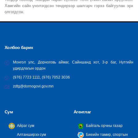
Хамгийн сайн үнэлэгдсэн тендерээр шалгарч гэрээ байгуулах эрх
олгогдсон.
Холбоо барих
Монгол улс, Дорноговь аймаг, Сайншанд хот, 3-р баг, Нутгийн
удирдлагын ордон
(976) 7723 1111, (976) 7052 3036
zdtg@dornogovi.gov.mn
Сум
Агентлаг
Айраг сум
Байгаль орчны газар
Алтанширээ сум
Биеийн тамир, спортын