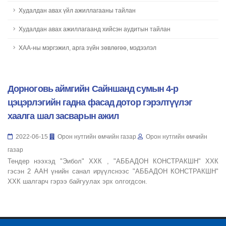
Худалдан авах үйл ажиллагааны тайлан
Худалдан авах ажиллагаанд хийсэн аудитын тайлан
ХАА-ны мэргэжил, арга зүйн зөвлөгөө, мэдээлэл
Дорноговь аймгийн Сайншанд сумын 4-р
цэцэрлэгийн гадна фасад дотор гэрэлтүүлэг
хаалга шал засварын ажил
2022-06-15
Орон нутгийн өмчийн газар
Орон нутгийн өмчийн
газар
Тендер нээхэд "Эибол" ХХК , "АББАДОН КОНСТРАКШН" ХХК
гэсэн 2 ААН үнийн санал ирүүлснээс "АББАДОН КОНСТРАКШН"
ХХК шалгарч гэрээ байгуулах эрх олгогдсон.