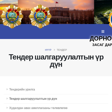
ДОРНО
ЗАСАГ ДА
НҮҮР
ТЕНДЕР
Тендер шалгаруулалтын үр
дүн
Тендерийн урилга
Тендер шалгаруулалтын үр дүн
Худалдан авах ажиллагааны төлөвлөгөө