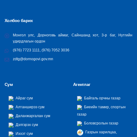
Холбоо барих
Монгол улс, Дорноговь аймаг, Сайншанд хот, 3-р баг, Нутгийн
удирдлагын ордон
(976) 7723 1111, (976) 7052 3036
zdtg@dornogovi.gov.mn
Сум
Агентлаг
Айраг сум
Байгаль орчны газар
Алтанширээ сум
Биеийн тамир, спортын
газар
Даланжаргалан сум
Боловсролын газар
Дэлгэрэх сум
Газрын харилцаа,
Иххэт сум