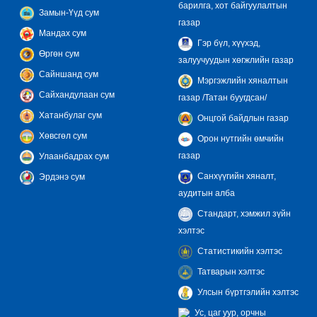
барилга, хот байгуулалтын
Замын-Үүд сум
газар
Мандах сум
Гэр бүл, хүүхэд,
Өргөн сум
залуучуудын хөгжлийн газар
Сайншанд сум
Мэргэжлийн хяналтын
Сайхандулаан сум
газар /Татан буугдсан/
Хатанбулаг сум
Онцгой байдлын газар
Хөвсгөл сум
Орон нутгийн өмчийн
газар
Улаанбадрах сум
Санхүүгийн хяналт,
Эрдэнэ сум
аудитын алба
Стандарт, хэмжил зүйн
хэлтэс
Статистикийн хэлтэс
Татварын хэлтэс
Улсын бүртгэлийн хэлтэс
Ус, цаг уур, орчны