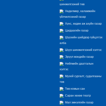
шинжилгээний төв
Хөдөлмөр, халамжийн
үйлчилгээний газар
Хүнс, хөдөө аж ахуйн газар
Цагдаагийн газар
Шүүхийн шийдвэр гүйцэтгэх
алба
Шүүх шинжилгээний хэлтэс
Эрүүл мэндийн газар
Нийгмийн даатгалын
хэлтэс
Музей сургалт, судалгааны
төв
Төв номын сан
Саран хөхөө театр
Мал эмнэлгийн газар