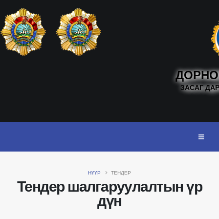
ДОРНО
ЗАСАГ ДА
НҮҮР
ТЕНДЕР
Тендер шалгаруулалтын үр
дүн