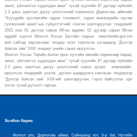
ажил, үйлчилгээ худалдан авах” тухай хуулийн 47 дугаар зүйлийн
2.2 дахь заалтын дагуу үнэлгээний хорооноос Дорноговь аймгийн
“Хүүхдийн зуслангийн гадна тохижилт, гадна инженерийн шугам
сүлжээний ажил”-ын гүйцэтгэгчийг сонгон шалгаруулах тендерийг
2021 оны 01 дүгээр сарын 08-ны өдрөөс 02 дугаар сарын 08-ны
өдрийг хүртэл Монгол Улсын Засгийн газрын www.tender.gov.mn
веб сайтад зарласнаас тендер нээх товлосон хугацаанд “Дэлгэр
баясах зам” ХХК тендерт үнийн санал ирүүлсэн.
Монгол Улсын Төрийн болон орон нутгийн өмчийн хөрөнгөөр бараа,
ажил, үйлчилгээ худалдан авах” тухай хуулийн 47 дугаар зүйлийн
2.2 дахь заалтын дагуу үнэлгээний хороо дээрх компанийн
ирүүлсэн тендерийг үнэлж, дүгнэн шаардлага хангасан тендерээр
“Дэлгэр баясах зам” ХХК-ийг шалгаруулан, гэрээ байгуулах эрх
олгох тухай дүгнэлт гарсан.
Холбоо барих
Монгол улс, Дорноговь аймаг, Сайншанд хот, 3-р баг, Нутгийн