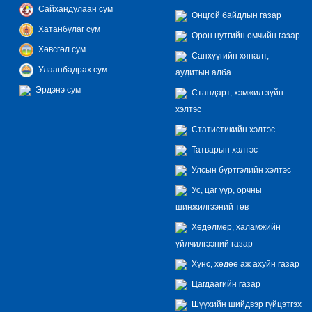
Сайхандулаан сум
Онцгой байдлын газар
Хатанбулаг сум
Орон нутгийн өмчийн газар
Хөвсгөл сум
Санхүүгийн хяналт,
Улаанбадрах сум
аудитын алба
Эрдэнэ сум
Стандарт, хэмжил зүйн
хэлтэс
Статистикийн хэлтэс
Татварын хэлтэс
Улсын бүртгэлийн хэлтэс
Ус, цаг уур, орчны
шинжилгээний төв
Хөдөлмөр, халамжийн
үйлчилгээний газар
Хүнс, хөдөө аж ахуйн газар
Цагдаагийн газар
Шүүхийн шийдвэр гүйцэтгэх