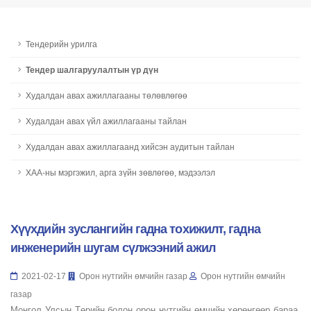
Тендерийн урилга
Тендер шалгаруулалтын үр дүн
Худалдан авах ажиллагааны төлөвлөгөө
Худалдан авах үйл ажиллагааны тайлан
Худалдан авах ажиллагаанд хийсэн аудитын тайлан
ХАА-ны мэргэжил, арга зүйн зөвлөгөө, мэдээлэл
Хүүхдийн зуслангийн гадна тохижилт, гадна
инженерийн шугам сүлжээний ажил
2021-02-17
Орон нутгийн өмчийн газар
Орон нутгийн өмчийн
газар
Монгол Улсын Төрийн болон орон нутгийн өмчийн хөрөнгөөр бараа,