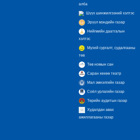
алба
Шүүх шинжилгээний хэлтэс
Эрүүл мэндийн газар
Нийгмийн даатгалын
хэлтэс
Музей сургалт, судалгааны
төв
Төв номын сан
Саран хөхөө театр
Мал эмнэлгийн газар
Соёл урлагийн газар
Төрийн аудитын газар
Худалдан авах
ажиллагааны газар