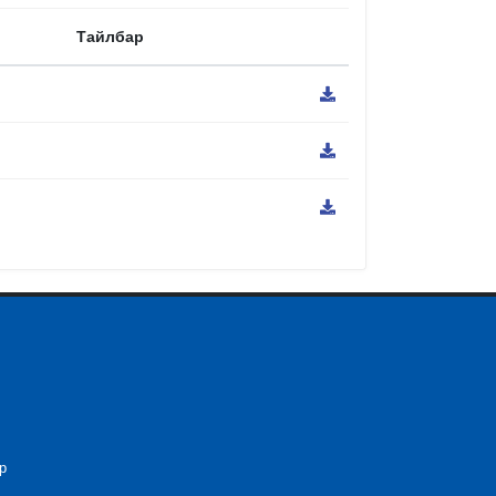
Тайлбар
р