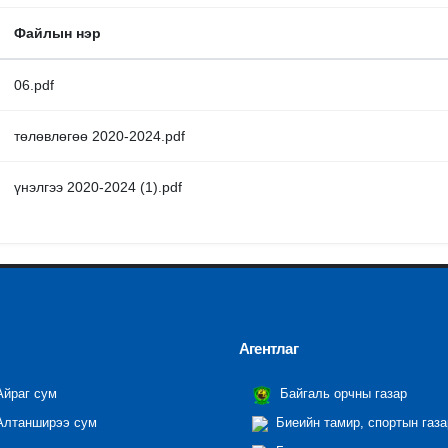
Файлын нэр
06.pdf
төлөвлөгөө 2020-2024.pdf
үнэлгээ 2020-2024 (1).pdf
Агентлаг
йраг сум
Байгаль орчны газар
лтанширээ сум
Биеийн тамир, спортын газа