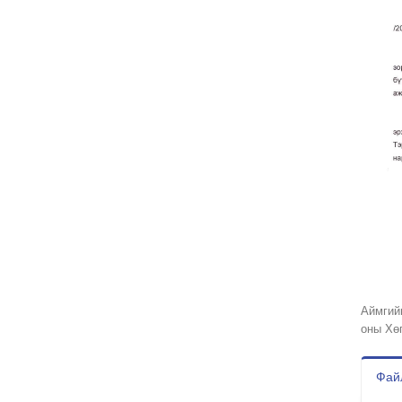
Аймгий
оны Хө
Файл