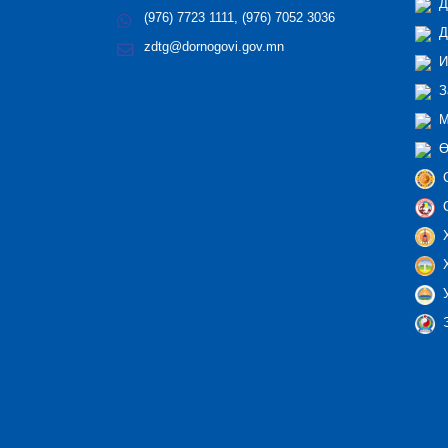
Д
(976) 7723 1111, (976) 7052 3036
Д
zdtg@dornogovi.gov.mn
И
З
М
Ө
С
С
Х
Х
У
Э