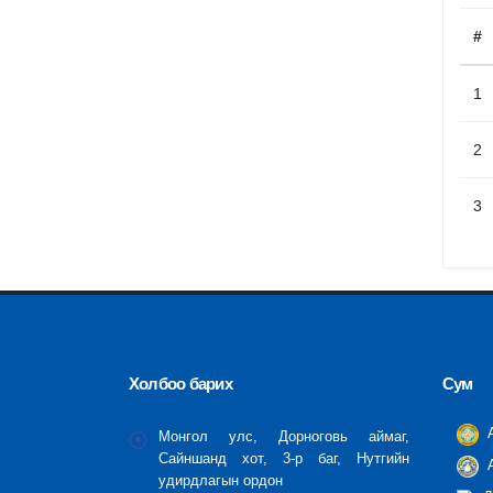
#
1
2
3
Холбоо барих
Сум
А
Монгол улс, Дорноговь аймаг,
Сайншанд хот, 3-р баг, Нутгийн
А
удирдлагын ордон