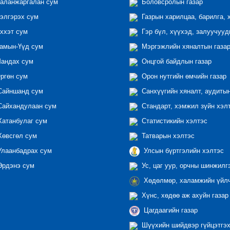
аланжаргалан сум
Боловсролын газар
элгэрэх сум
Газрын харилцаа, барилга, 
ххэт сум
Гэр бүл, хүүхэд, залуучууд
амын-Үүд сум
Мэргэжлийн хяналтын газар 
андах сум
Онцгой байдлын газар
ргөн сум
Орон нутгийн өмчийн газар
айншанд сум
Санхүүгийн хяналт, аудиты
айхандулаан сум
Стандарт, хэмжил зүйн хэл
атанбулаг сум
Статистикийн хэлтэс
өвсгөл сум
Татварын хэлтэс
лаанбадрах сум
Улсын бүртгэлийн хэлтэс
рдэнэ сум
Ус, цаг уур, орчны шинжилг
Хөдөлмөр, халамжийн үйлч
Хүнс, хөдөө аж ахуйн газар
Цагдаагийн газар
Шүүхийн шийдвэр гүйцэтгэх