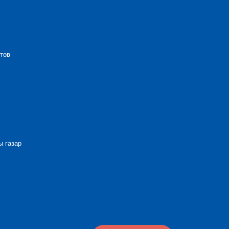
төв
 газар