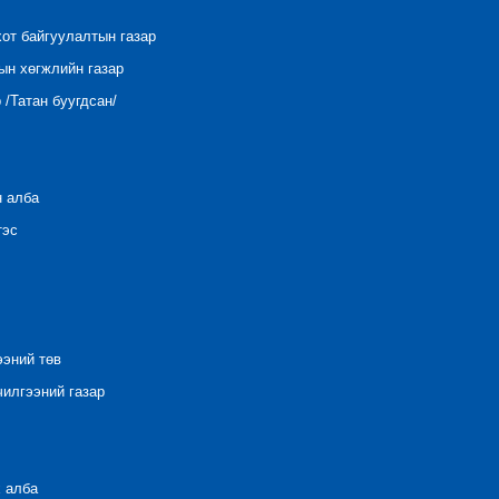
хот байгуулалтын газар
ын хөгжлийн газар
/Татан буугдсан/
н алба
тэс
ээний төв
илгээний газар
 алба