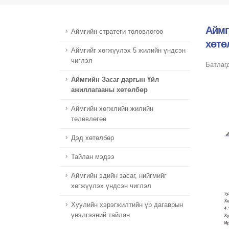
Аймг
Аймгийн стратеги төлөвлөгөө
хөтө
Aймгийг хөгжүүлэх 5 жилийн үндсэн
чиглэл
Батлагд
Аймгийн Засаг даргын Үйл
ажиллагааны хөтөлбөр
Aймгийн хөгжлийн жилийн
төлөвлөгөө
Дэд хөтөлбөр
Тайлан мэдээ
Аймгийн эдийн засаг, нийгмийг
хөгжүүлэх үндсэн чиглэл
Хуулийн хэрэгжилтийн үр дагаврын
үнэлгээний тайлан