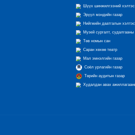
Шүүх шинжилгээний хэлтэс
Эрүүл мэндийн газар
Нийгмийн даатгалын хэлтэс
Музей сургалт, судалгааны 
Төв номын сан
Саран хөхөө театр
Мал эмнэлгийн газар
Соёл урлагийн газар
Төрийн аудитын газар
Худалдан авах ажиллагааны