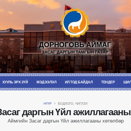
ДОРНОГОВЬ АЙМАГ
ЗАСАГ ДАРГЫН ТАМГЫН ГАЗАР
ХУУЛЬ ЭРХ ЗҮЙ
МЭДЭЭЛЭЛ
ИЛ ТОД БАЙДАЛ
ТЕНДЕР
ШИЛ
НҮҮР
БОДЛОГО, ЧИГЛЭЛ
Засаг даргын Үйл ажиллагааны
Аймгийн Засаг даргын Үйл ажиллагааны хөтөлбөр