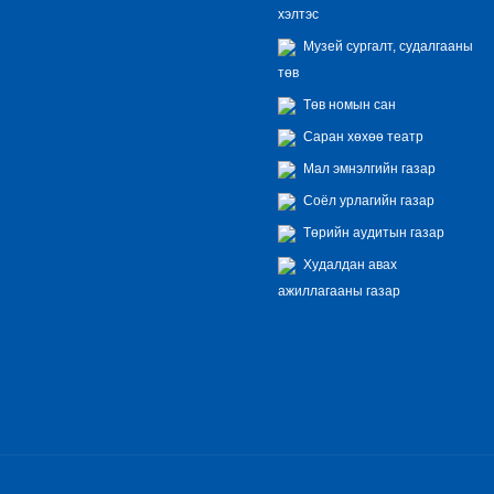
хэлтэс
Музей сургалт, судалгааны
төв
Төв номын сан
Саран хөхөө театр
Мал эмнэлгийн газар
Соёл урлагийн газар
Төрийн аудитын газар
Худалдан авах
ажиллагааны газар