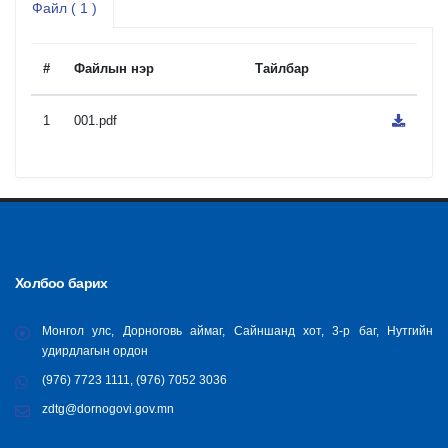
Файл ( 1 )
#
Файлын нэр
Тайлбар
1
001.pdf
Холбоо барих
Монгол улс, Дорноговь аймаг, Сайншанд хот, 3-р баг, Нутгийн
удирдлагын ордон
(976) 7723 1111, (976) 7052 3036
zdtg@dornogovi.gov.mn