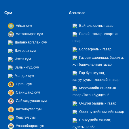
Сум
Агентлаг
Айраг сум
Байгаль орчны газар
Алтанширээ сум
Биеийн тамир, спортын
газар
Даланжаргалан сум
Боловсролын газар
Дэлгэрэх сум
Газрын харилцаа, барилга,
Иххэт сум
хот байгуулалтын газар
Замын-Үүд сум
Гэр бүл, хүүхэд,
Мандах сум
залуучуудын хөгжлийн газар
Өргөн сум
Мэргэжлийн хяналтын
Сайншанд сум
газар /Татан буугдсан/
Сайхандулаан сум
Онцгой байдлын газар
Хатанбулаг сум
Орон нутгийн өмчийн газар
Хөвсгөл сум
Санхүүгийн хяналт,
Улаанбадрах сум
аудитын алба