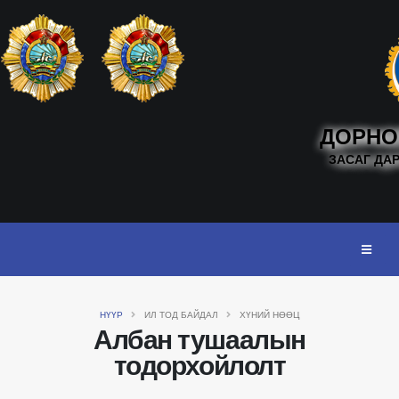
ДОРНО
ЗАСАГ ДА
НҮҮР
ИЛ ТОД БАЙДАЛ
ХҮНИЙ НӨӨЦ
Албан тушаалын
тодорхойлолт