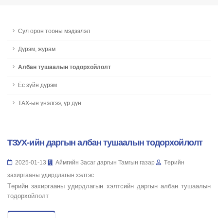
Сул орон тооны мэдээлэл
Дүрэм, журам
Албан тушаалын тодорхойлолт
Ёс зүйн дүрэм
ТАХ-ын үнэлгээ, үр дүн
ТЗУХ-ийн даргын албан тушаалын тодорхойлолт
2025-01-13
Аймгийн Засаг даргын Тамгын газар
Төрийн
захиргааны удирдлагын хэлтэс
Төрийн захиргааны удирдлагын хэлтсийн даргын албан тушаалын
тодорхойлолт