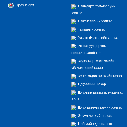
Эрдэнэ сум
Стандарт, хэмжил зүйн
хэлтэс
Статистикийн хэлтэс
Татварын хэлтэс
Улсын бүртгэлийн хэлтэс
Ус, цаг уур, орчны
шинжилгээний төв
Хөдөлмөр, халамжийн
үйлчилгээний газар
Хүнс, хөдөө аж ахуйн газар
Цагдаагийн газар
Шүүхийн шийдвэр гүйцэтгэх
алба
Шүүх шинжилгээний хэлтэс
Эрүүл мэндийн газар
Нийгмийн даатгалын