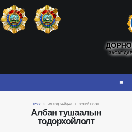
ДОРНО
ЗАСАГ ДА
НҮҮР
ИЛ ТОД БАЙДАЛ
ХҮНИЙ НӨӨЦ
Албан тушаалын
тодорхойлолт