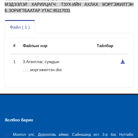
МЭДЭЭЛЭЛ ХАРИУЦАГЧ: ТЗУХ-ИЙН АХЛАХ МЭРГЭЖИЛТЭН
Б.ЗОРИГТБААТАР УТАС:85117031
Файл ( 1 )
#
Файлын нэр
Тайлбар
1
3.Агентлаг, сумдын
......мэргэжилтэн.doc
Холбоо барих
Монгол улс, Дорноговь аймаг, Сайншанд хот, 3-р баг, Нутгийн