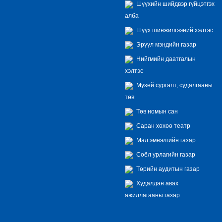
Шүүхийн шийдвэр гүйцэтгэх
алба
Шүүх шинжилгээний хэлтэс
Эрүүл мэндийн газар
Нийгмийн даатгалын
хэлтэс
Музей сургалт, судалгааны
төв
Төв номын сан
Саран хөхөө театр
Мал эмнэлгийн газар
Соёл урлагийн газар
Төрийн аудитын газар
Худалдан авах
ажиллагааны газар