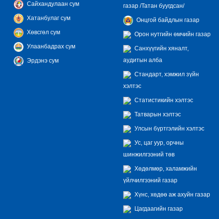
Сайхандулаан сум
газар /Татан буугдсан/
Хатанбулаг сум
Онцгой байдлын газар
Хөвсгөл сум
Орон нутгийн өмчийн газар
Улаанбадрах сум
Санхүүгийн хяналт,
аудитын алба
Эрдэнэ сум
Стандарт, хэмжил зүйн
хэлтэс
Статистикийн хэлтэс
Татварын хэлтэс
Улсын бүртгэлийн хэлтэс
Ус, цаг уур, орчны
шинжилгээний төв
Хөдөлмөр, халамжийн
үйлчилгээний газар
Хүнс, хөдөө аж ахуйн газар
Цагдаагийн газар