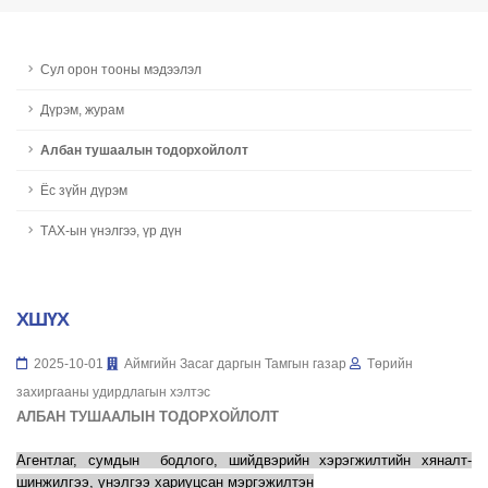
Сул орон тооны мэдээлэл
Дүрэм, журам
Албан тушаалын тодорхойлолт
Ёс зүйн дүрэм
ТАХ-ын үнэлгээ, үр дүн
ХШҮХ
2025-10-01
Аймгийн Засаг даргын Тамгын газар
Төрийн
захиргааны удирдлагын хэлтэс
АЛБАН ТУШААЛЫН ТОДОРХОЙЛОЛТ
Агентлаг, сумдын бодлого, шийдвэрийн хэрэгжилтийн хяналт-
шинжилгээ, үнэлгээ хариуцсан мэргэжилтэн