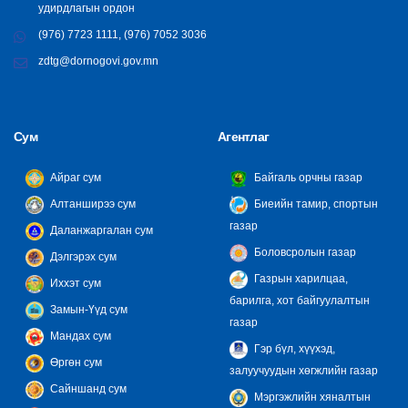
удирдлагын ордон
(976) 7723 1111, (976) 7052 3036
zdtg@dornogovi.gov.mn
Сум
Агентлаг
Айраг сум
Байгаль орчны газар
Алтанширээ сум
Биеийн тамир, спортын
газар
Даланжаргалан сум
Боловсролын газар
Дэлгэрэх сум
Газрын харилцаа,
Иххэт сум
барилга, хот байгуулалтын
Замын-Үүд сум
газар
Мандах сум
Гэр бүл, хүүхэд,
Өргөн сум
залуучуудын хөгжлийн газар
Сайншанд сум
Мэргэжлийн хяналтын