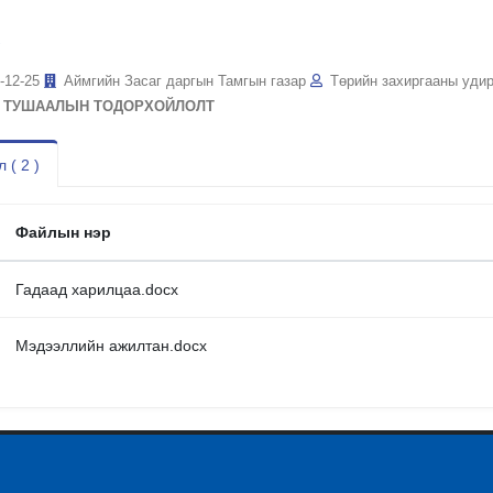
-12-25
Аймгийн Засаг даргын Тамгын газар
Төрийн захиргааны уди
 ТУШААЛЫН ТОДОРХОЙЛОЛТ
 ( 2 )
Файлын нэр
Гадаад харилцаа.docx
Мэдээллийн ажилтан.docx