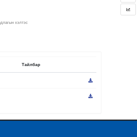
рдлагын хэлтэс
Тайлбар