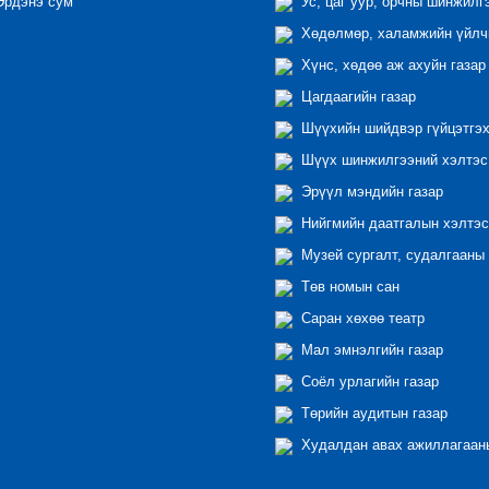
рдэнэ сум
Ус, цаг уур, орчны шинжилг
Хөдөлмөр, халамжийн үйлчи
Хүнс, хөдөө аж ахуйн газар
Цагдаагийн газар
Шүүхийн шийдвэр гүйцэтгэх
Шүүх шинжилгээний хэлтэс
Эрүүл мэндийн газар
Нийгмийн даатгалын хэлтэс
Музей сургалт, судалгааны 
Төв номын сан
Саран хөхөө театр
Мал эмнэлгийн газар
Соёл урлагийн газар
Төрийн аудитын газар
Худалдан авах ажиллагааны