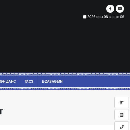
2026 оны 08 сарын 06
ЭН ДАНС
ТАСЗ
E-ZASAG.MN
т