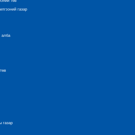
ээний төв
лгээний газар
 алба
төв
 газар