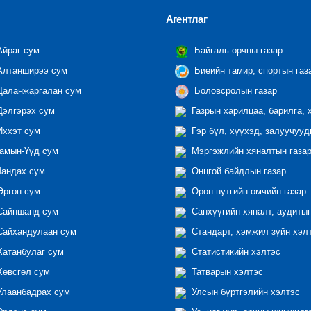
Агентлаг
йраг сум
Байгаль орчны газар
лтанширээ сум
Биеийн тамир, спортын газ
аланжаргалан сум
Боловсролын газар
элгэрэх сум
Газрын харилцаа, барилга, 
ххэт сум
Гэр бүл, хүүхэд, залуучууд
амын-Үүд сум
Мэргэжлийн хяналтын газар 
андах сум
Онцгой байдлын газар
ргөн сум
Орон нутгийн өмчийн газар
айншанд сум
Санхүүгийн хяналт, аудиты
айхандулаан сум
Стандарт, хэмжил зүйн хэл
атанбулаг сум
Статистикийн хэлтэс
өвсгөл сум
Татварын хэлтэс
лаанбадрах сум
Улсын бүртгэлийн хэлтэс