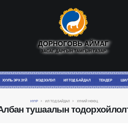
ДОРНОГОВЬ АЙМАГ
ЗАСАГ ДАРГЫН ТАМГЫН ГАЗАР
ХУУЛЬ ЭРХ ЗҮЙ
МЭДЭЭЛЭЛ
ИЛ ТОД БАЙДАЛ
ТЕНДЕР
ШИЛ
НҮҮР
ИЛ ТОД БАЙДАЛ
ХҮНИЙ НӨӨЦ
Албан тушаалын тодорхойлол