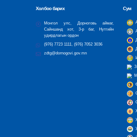
Холбоо барих
Сум
А
Монгол улс, Дорноговь аймаг,
Сайншанд хот, 3-р баг, Нутгийн
А
удирдлагын ордон
Д
(976) 7723 1111, (976) 7052 3036
Д
zdtg@dornogovi.gov.mn
И
З
М
Ө
С
С
Х
Х
У