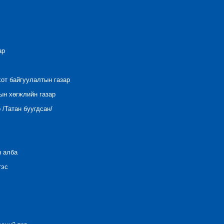
ар
хот байгуулалтын газар
ын хөгжлийн газар
/Татан буугдсан/
н алба
тэс