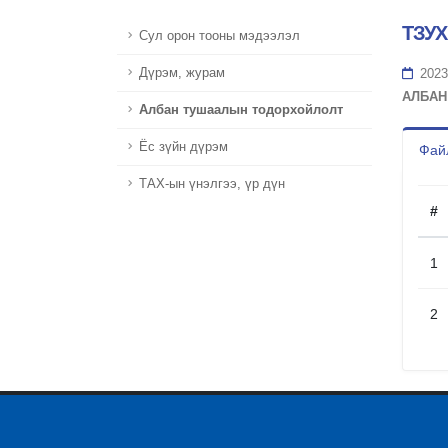
ТЗУХ
Сул орон тооны мэдээлэл
Дүрэм, журам
2023
АЛБАН
Албан тушаалын тодорхойлолт
Ёс зүйн дүрэм
Файл
ТАХ-ын үнэлгээ, үр дүн
#
1
2