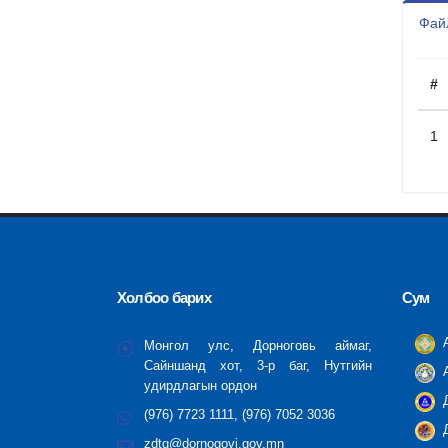
Файл
#
1
Холбоо барих
Сум
А
Монгол улс, Дорноговь аймаг,
Сайншанд хот, 3-р баг, Нутгийн
А
удирдлагын ордон
Д
(976) 7723 1111, (976) 7052 3036
Д
zdtg@dornogovi.gov.mn