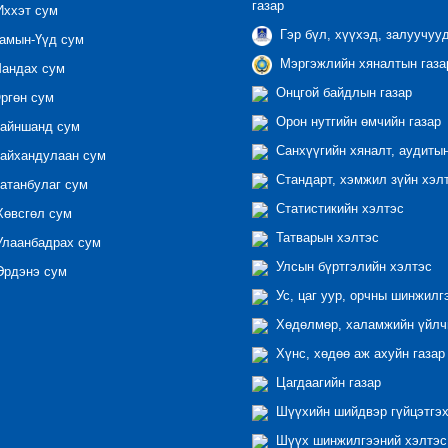
газар
ххэт сум
Гэр бүл, хүүхэд, залуучуу
амын-Үүд сум
Мэргэжлийн хяналтын газар
андах сум
Онцгой байдлын газар
ргөн сум
Орон нутгийн өмчийн газар
айншанд сум
Санхүүгийн хяналт, аудиты
айхандулаан сум
Стандарт, хэмжил зүйн хэл
атанбулаг сум
Статистикийн хэлтэс
өвсгөл сум
Татварын хэлтэс
лаанбадрах сум
Улсын бүртгэлийн хэлтэс
рдэнэ сум
Ус, цаг уур, орчны шинжилг
Хөдөлмөр, халамжийн үйлчи
Хүнс, хөдөө аж ахуйн газар
Цагдаагийн газар
Шүүхийн шийдвэр гүйцэтгэх
Шүүх шинжилгээний хэлтэс