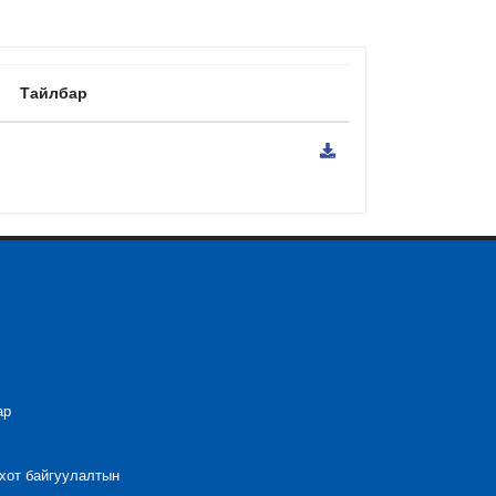
Тайлбар
ар
 хот байгуулалтын