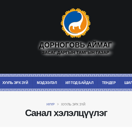
ДОРНОГОВЬ АЙМАГ
ЗАСАГ ДАРГЫН ТАМГЫН ГАЗАР
ХУУЛЬ ЭРХ ЗҮЙ
МЭДЭЭЛЭЛ
ИЛ ТОД БАЙДАЛ
ТЕНДЕР
ШИЛ
НҮҮР
ХУУЛЬ ЭРХ ЗҮЙ
Санал хэлэлцүүлэг