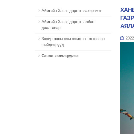
ХАН
Аймгийн Засаг даргын захирамж
ГАЗ
Аймгийн Засаг даргын албан
АЯЛ
даалгавар
2022
Захиргааны хэм хэмжээ тогтоосон
шийдвэрүүд
Санал хэлэлцүүлэг