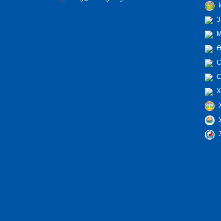
И
З
М
Ө
С
С
Х
Х
У
Э