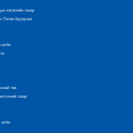
дын хөгжлийн газар
 /Татан буугдсан/
н алба
тэс
ээний төв
лгээний газар
 алба