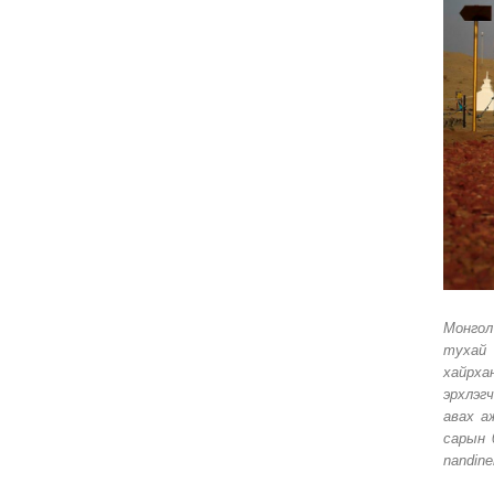
Монгол
тухай 
хайрха
эрхлэг
авах а
сарын 
nandin