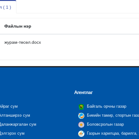
 ( 1 )
Файлын нэр
журам-төсөл.docx
Агентлаг
йраг сум
Байгаль орчны газар
лтанширээ сум
Биеийн тамир, спортын газ
аланжаргалан сум
Боловсролын газар
элгэрэх сум
Газрын харилцаа, барилга,