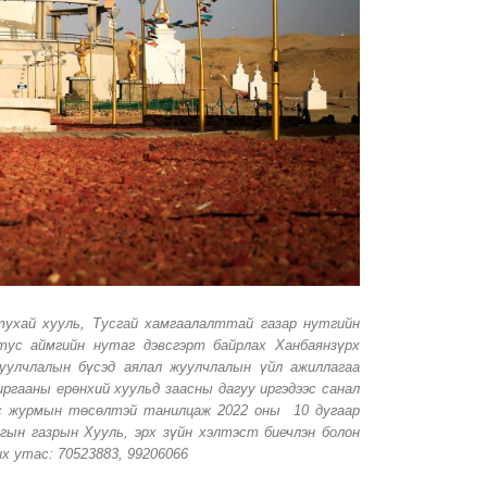
тухай хууль, Тусгай хамгаалалттай газар нутгийн
ус аймгийн нутаг дэвсгэрт байрлах Ханбаянзүрх
уулчлалын бүсэд аялал жуулчлалын үйл ажиллагаа
ргааны ерөнхий хуульд заасны дагуу иргэдээс санал
тус журмын төсөлтэй танилцаж 2022 оны 10 дугаар
гын газрын Хууль, эрх зүйн хэлтэст биечлэн болон
х утас: 70523883, 99206066