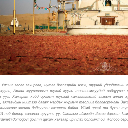
 Улсын засаг захиргаа, нутаг дэвсгэрийн нэгж, түүний удирдлагын 
хууль, Аялал жуулчлалын тухай хууль тогтоомжуудад нийцүүлэн т
н уул, Хамарын хийд орчмын тусгай хамгаалалтай газрын аялал ж
ч, аялагчдын нийтээр дагаж мөрдөх журмын төслийг боловсруулан Захи
жиллагааг зохион байгуулан ажиллаж байна. Иймд иргэд та бүхэн 
01-ний дотор саналаа ирүүлнэ үү. Саналыг аймгийн Засаг даргын Там
erdene@dornogovi.gov.mn
цахим хаягаар ирүүлэх боломжтой. Холбоо бари