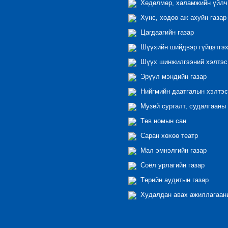
Хөдөлмөр, халамжийн үйлчи
Хүнс, хөдөө аж ахуйн газар
Цагдаагийн газар
Шүүхийн шийдвэр гүйцэтгэх
Шүүх шинжилгээний хэлтэс
Эрүүл мэндийн газар
Нийгмийн даатгалын хэлтэс
Музей сургалт, судалгааны 
Төв номын сан
Саран хөхөө театр
Мал эмнэлгийн газар
Соёл урлагийн газар
Төрийн аудитын газар
Худалдан авах ажиллагааны