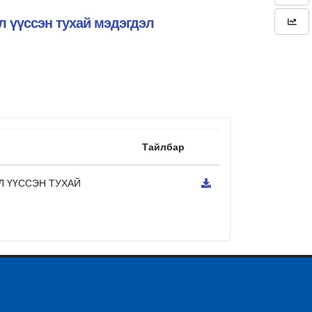
л үүссэн тухай мэдэгдэл
Тайлбар
Л ҮҮССЭН ТУХАЙ