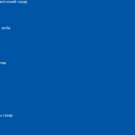
лгээний газар
 алба
төв
 газар