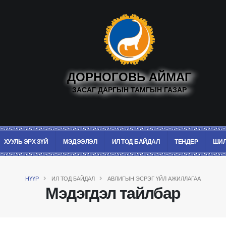
ДОРНОГОВЬ АЙМАГ
ЗАСАГ ДАРГЫН ТАМГЫН ГАЗАР
ХУУЛЬ ЭРХ ЗҮЙ
МЭДЭЭЛЭЛ
ИЛ ТОД БАЙДАЛ
ТЕНДЕР
ШИЛ
НҮҮР
ИЛ ТОД БАЙДАЛ
АВЛИГЫН ЭСРЭГ ҮЙЛ АЖИЛЛАГАА
Мэдэгдэл тайлбар