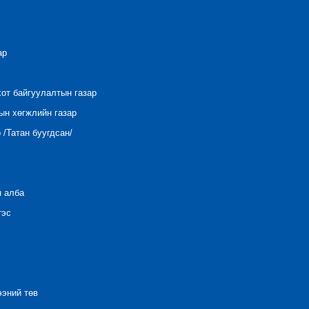
ар
хот байгуулалтын газар
ын хөгжлийн газар
/Татан буугдсан/
н алба
тэс
ээний төв