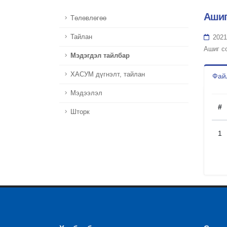
Ашиг
Төлөвлөгөө
Тайлан
2021
Ашиг с
Мэдэгдэл тайлбар
ХАСУМ дүгнэлт, тайлан
Файл
Мэдээлэл
#
Шторк
1