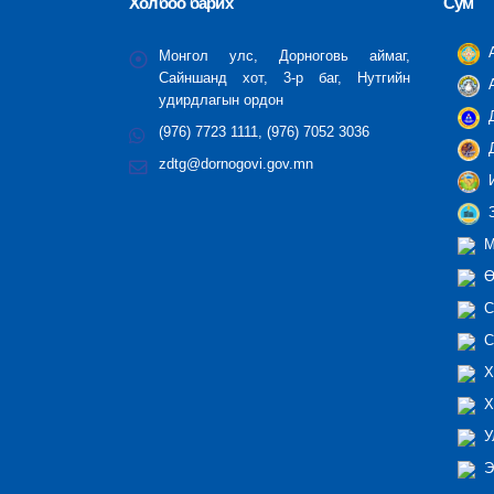
Холбоо барих
Сум
А
Монгол улс, Дорноговь аймаг,
Сайншанд хот, 3-р баг, Нутгийн
А
удирдлагын ордон
Д
(976) 7723 1111, (976) 7052 3036
Д
zdtg@dornogovi.gov.mn
И
З
М
Ө
С
С
Х
Х
У
Э