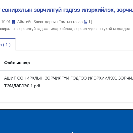
 сонирхлын зөрчилгүй гэдгээ илэрхийлэх, зөрчи
-10-01
Аймгийн Засаг даргын Тамгын газар
Ц
онирхлын зөрчилгүй гэдгээ илэрхийлэх, зөрчил үүссэн тухай мэдэгдэл
 ( 1 )
Файлын нэр
АШИГ СОНИРХЛЫН ЗӨРЧИЛГҮЙ ГЭДГЭЭ ИЛЭРХИЙЛЭХ, ЗӨРЧИ
ТЭМДЭГЛЭЛ 1.pdf