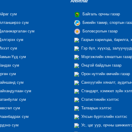
Агентлаг
йраг сум
Байгаль орчны газар
лтанширээ сум
Биеийн тамир, спортын газ
аланжаргалан сум
Боловсролын газар
элгэрэх сум
Газрын харилцаа, барилга, 
ххэт сум
Гэр бүл, хүүхэд, залуучууд
амын-Үүд сум
Мэргэжлийн хяналтын газар 
андах сум
Онцгой байдлын газар
ргөн сум
Орон нутгийн өмчийн газар
айншанд сум
Санхүүгийн хяналт, аудиты
айхандулаан сум
Стандарт, хэмжил зүйн хэл
атанбулаг сум
Статистикийн хэлтэс
өвсгөл сум
Татварын хэлтэс
лаанбадрах сум
Улсын бүртгэлийн хэлтэс
рдэнэ сум
Ус, цаг уур, орчны шинжилг