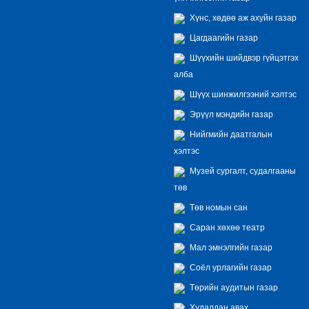
Хүнс, хөдөө аж ахуйн газар
Цагдаагийн газар
Шүүхийн шийдвэр гүйцэтгэх
алба
Шүүх шинжилгээний хэлтэс
Эрүүл мэндийн газар
Нийгмийн даатгалын
хэлтэс
Музей сургалт, судалгааны
төв
Төв номын сан
Саран хөхөө театр
Мал эмнэлгийн газар
Соёл урлагийн газар
Төрийн аудитын газар
Худалдан авах