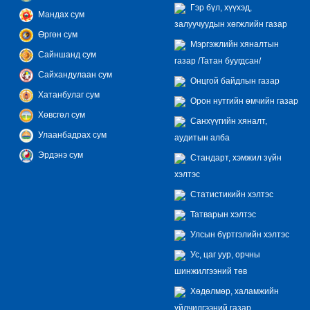
Гэр бүл, хүүхэд,
Мандах сум
залуучуудын хөгжлийн газар
Өргөн сум
Мэргэжлийн хяналтын
Сайншанд сум
газар /Татан буугдсан/
Сайхандулаан сум
Онцгой байдлын газар
Хатанбулаг сум
Орон нутгийн өмчийн газар
Хөвсгөл сум
Санхүүгийн хяналт,
Улаанбадрах сум
аудитын алба
Эрдэнэ сум
Стандарт, хэмжил зүйн
хэлтэс
Статистикийн хэлтэс
Татварын хэлтэс
Улсын бүртгэлийн хэлтэс
Ус, цаг уур, орчны
шинжилгээний төв
Хөдөлмөр, халамжийн
үйлчилгээний газар