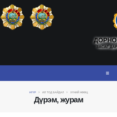
ДОРНО
ЗАСАГ ДА
НҮҮР
ИЛ ТОД БАЙДАЛ
ХҮНИЙ НӨӨЦ
Дүрэм, журам