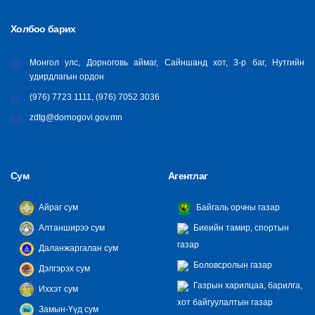
Холбоо барих
Монгол улс, Дорноговь аймаг, Сайншанд хот, 3-р баг, Нутгийн
удирдлагын ордон
(976) 7723 1111, (976) 7052 3036
zdtg@dornogovi.gov.mn
Сум
Агентлаг
Айраг сум
Байгаль орчны газар
Алтанширээ сум
Биеийн тамир, спортын
газар
Даланжаргалан сум
Боловсролын газар
Дэлгэрэх сум
Газрын харилцаа, барилга,
Иххэт сум
хот байгуулалтын газар
Замын-Үүд сум