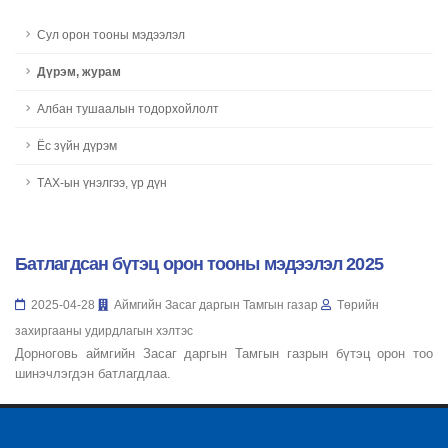
Сул орон тооны мэдээлэл
Дүрэм, журам
Албан тушаалын тодорхойлолт
Ёс зүйн дүрэм
ТАХ-ын үнэлгээ, үр дүн
Батлагдсан бүтэц орон тооны мэдээлэл 2025
2025-04-28
Аймгийн Засаг даргын Тамгын газар
Төрийн
захиргааны удирдлагын хэлтэс
Дорноговь аймгийн Засаг даргын Тамгын газрын бүтэц орон тоо
шинэчлэгдэн батлагдлаа.