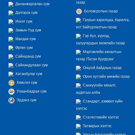
газар
Даланжаргалан сум
Боловсролын газар
Дэлгэрэх сум
Газрын харилцаа, барилга,
Иххэт сум
хот байгуулалтын газар
Замын-Үүд сум
Гэр бүл, хүүхэд,
Мандах сум
залуучуудын хөгжлийн газар
Өргөн сум
Мэргэжлийн хяналтын
Сайншанд сум
газар /Татан буугдсан/
Сайхандулаан сум
Онцгой байдлын газар
Хатанбулаг сум
Орон нутгийн өмчийн газар
Хөвсгөл сум
Санхүүгийн хяналт,
Улаанбадрах сум
аудитын алба
Эрдэнэ сум
Стандарт, хэмжил зүйн
хэлтэс
Статистикийн хэлтэс
Татварын хэлтэс
Улсын бүртгэлийн хэлтэс