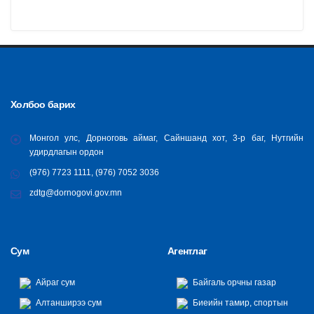
Холбоо барих
Монгол улс, Дорноговь аймаг, Сайншанд хот, 3-р баг, Нутгийн
удирдлагын ордон
(976) 7723 1111, (976) 7052 3036
zdtg@dornogovi.gov.mn
Сум
Агентлаг
Айраг сум
Байгаль орчны газар
Алтанширээ сум
Биеийн тамир, спортын