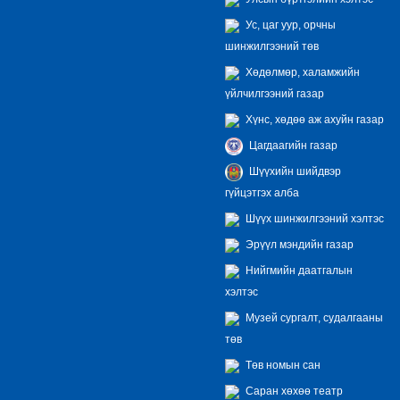
Ус, цаг уур, орчны
шинжилгээний төв
Хөдөлмөр, халамжийн
үйлчилгээний газар
Хүнс, хөдөө аж ахуйн газар
Цагдаагийн газар
Шүүхийн шийдвэр
гүйцэтгэх алба
Шүүх шинжилгээний хэлтэс
Эрүүл мэндийн газар
Нийгмийн даатгалын
хэлтэс
Музей сургалт, судалгааны
төв
Төв номын сан
Саран хөхөө театр