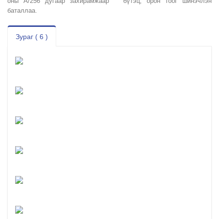
оны А/256 дугаар захирамжаар бүтэц, орон тоог шинэчлэн
баталлаа.
Зураг ( 6 )