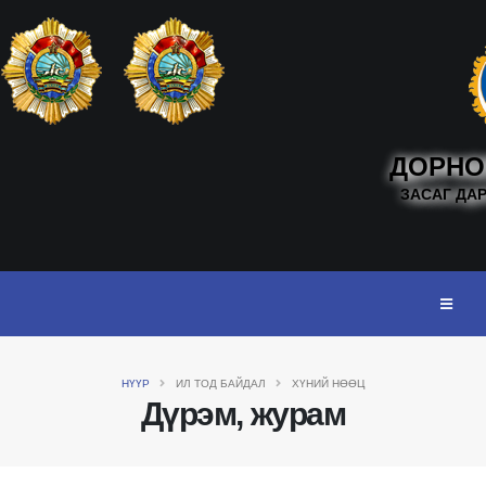
ДОРНО
ЗАСАГ ДА
НҮҮР
ИЛ ТОД БАЙДАЛ
ХҮНИЙ НӨӨЦ
Дүрэм, журам