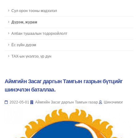
Сул орон тооны мэдээлэл
Дүрэм, журам
Албан тушаалын тодорхойлолт
Ёс зүйн дүрэм
ТАХ-ын үнэлгээ, үр дүн
Аймгийн Засаг даргын Тамгын газрын бүтцийг
шинэчлэн баталлаа.
2022-05-01
Аймгийн Засаг даргын Тамгын газар
Шинэчимэг