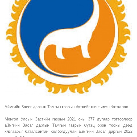
Аймгийн Засаг даргын Тамгын газрын бүтцийг шинэчлэн баталлаа.
Монгол Улсын Засгийн газрын 2021 оны 377 дугаар тогтоолоор
аймгийн Засаг даргын Тамгын газрын бүтэц орон тооны дээд
хязгаарыг баталсантай холбогдуулан аймгийн Засаг даргын 2022