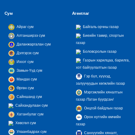
Сум
Агентлаг
Айраг сум
Байгаль орчны газар
Алтанширээ сум
Биеийн тамир, спортын
газар
Даланжаргалан сум
Боловсролын газар
Дэлгэрэх сум
Газрын харилцаа, барилга,
Иххэт сум
хот байгуулалтын газар
Замын-Үүд сум
Гэр бүл, хүүхэд,
Мандах сум
залуучуудын хөгжлийн газар
Өргөн сум
Мэргэжлийн хяналтын
Сайншанд сум
газар /Татан буугдсан/
Сайхандулаан сум
Онцгой байдлын газар
Хатанбулаг сум
Орон нутгийн өмчийн
Хөвсгөл сум
газар
Улаанбадрах сум
Санхүүгийн хяналт,