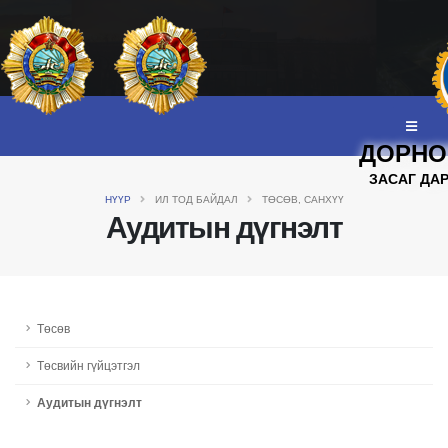
ДОРНО
ЗАСАГ ДА
НҮҮР
ИЛ ТОД БАЙДАЛ
ТӨСӨВ, САНХҮҮ
Аудитын дүгнэлт
Төсөв
Төсвийн гүйцэтгэл
Аудитын дүгнэлт