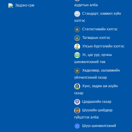
аудитын алба
Эрдэнэ сум
Стандарт, хэмжил зүйн
хэлтэс
Статистикийн хэлтэс
Татварын хэлтэс
Улсын бүртгэлийн хэлтэс
Ус, цаг уур, орчны
шинжилгээний төв
Хөдөлмөр, халамжийн
үйлчилгээний газар
Хүнс, хөдөө аж ахуйн
газар
Цагдаагийн газар
Шүүхийн шийдвэр
гүйцэтгэх алба
Шүүх шинжилгээний