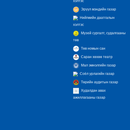
хэлтэс
Эрүүл мэндийн газар
Нийгмийн даатгалын
хэлтэс
Музей сургалт, судалгааны
төв
Төв номын сан
Саран хөхөө театр
Мал эмнэлгийн газар
Соёл урлагийн газар
Төрийн аудитын газар
Худалдан авах
ажиллагааны газар