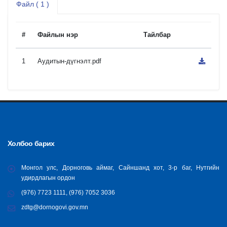
Файл ( 1 )
#
Файлын нэр
Тайлбар
1
Аудитын-дүгнэлт.pdf
Холбоо барих
Монгол улс, Дорноговь аймаг, Сайншанд хот, 3-р баг, Нутгийн
удирдлагын ордон
(976) 7723 1111, (976) 7052 3036
zdtg@dornogovi.gov.mn