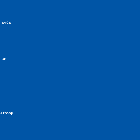
 алба
төв
 газар