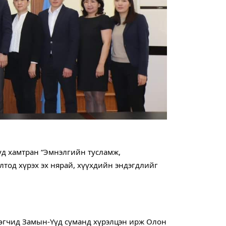
д хамтран “Эмнэлгийн тусламж, 
од хүрэх эх нярай, хүүхдийн эндэгдлийг 
өгчид Замын-Үүд суманд хүрэлцэн ирж Олон 