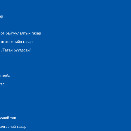
ар
хот байгуулалтын газар
ын хөгжлийн газар
/Татан буугдсан/
н алба
тэс
ээний төв
лгээний газар