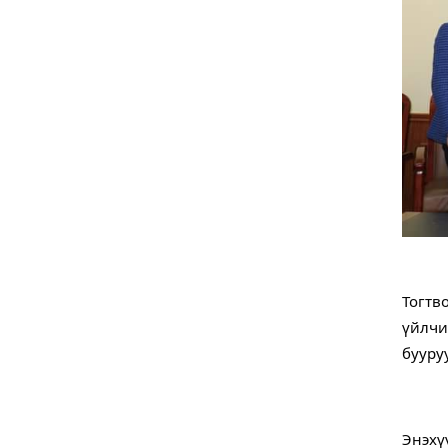
Тогтв
үйлчи
бууру
Энэхү