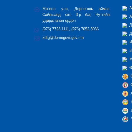
А
Монгол улс, Дорноговь аймаг,
Сайншанд хот, 3-р баг, Нутгийн
А
удирдлагын ордон
Д
(976) 7723 1111, (976) 7052 3036
Д
zdtg@dornogovi.gov.mn
И
З
М
Ө
С
С
Х
Х
У
Э