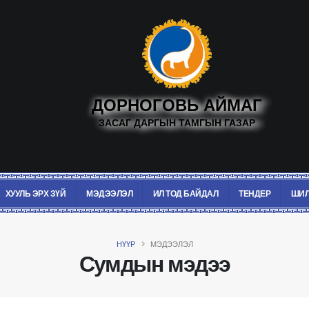
ДОРНОГОВЬ АЙМАГ
ЗАСАГ ДАРГЫН ТАМГЫН ГАЗАР
ХУУЛЬ ЭРХ ЗҮЙ
МЭДЭЭЛЭЛ
ИЛ ТОД БАЙДАЛ
ТЕНДЕР
ШИЛ
НҮҮР
МЭДЭЭЛЭЛ
Сумдын мэдээ