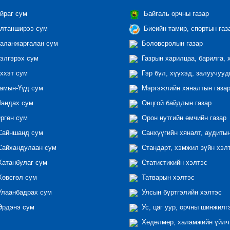
йраг сум
Байгаль орчны газар
лтанширээ сум
Биеийн тамир, спортын газ
аланжаргалан сум
Боловсролын газар
элгэрэх сум
Газрын харилцаа, барилга, 
ххэт сум
Гэр бүл, хүүхэд, залуучууд
амын-Үүд сум
Мэргэжлийн хяналтын газар 
андах сум
Онцгой байдлын газар
ргөн сум
Орон нутгийн өмчийн газар
айншанд сум
Санхүүгийн хяналт, аудиты
айхандулаан сум
Стандарт, хэмжил зүйн хэл
атанбулаг сум
Статистикийн хэлтэс
өвсгөл сум
Татварын хэлтэс
лаанбадрах сум
Улсын бүртгэлийн хэлтэс
рдэнэ сум
Ус, цаг уур, орчны шинжилг
Хөдөлмөр, халамжийн үйлчи