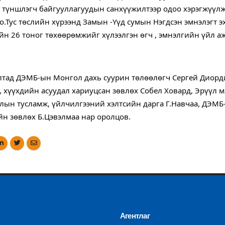
 түншлэгч байгууллагуудын санхүүжилтээр одоо хэрэгжүүлж 
о.Тус төслийн хүрээнд Замын -Үүд сумын Нэгдсэн эмнэлэгт э
йн 26 тоног төхөөрөмжийг хүлээлгэн өгч , эмнэлгийн үйл а
лтад ДЭМБ-ын Монгол дахь суурин төлөөлөгч Сергей Диорди
, хүүхдийн асуудал хариуцсан зөвлөх Собел Ховард, Эрүүл 
лын тусламж, үйлчилгээний хэлтсийн дарга Г.Навчаа, ДЭМБ
йн зөвлөх Б.Цэвэлмаа нар оролцов.
Агентлаг