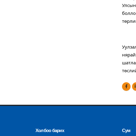
Улсын
болло
төрли
Уулза
нярай
шатла
төсли
Холбоо барих
Сум