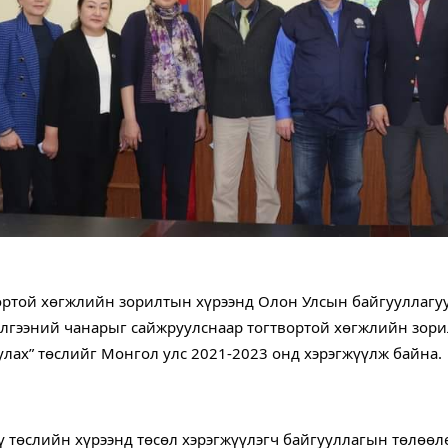
ортой хөгжлийн зорилтын хүрээнд Олон Улсын байгууллагуу
лгээний чанарыг сайжруулснаар тогтвортой хөгжлийн зорилт
улах” төслийг Монгол улс 2021-2023 онд хэрэгжүүлж байна.
ү төслийн хүрээнд төсөл хэрэгжүүлэгч байгууллагын төлөөл