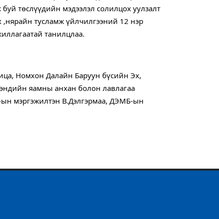
буй төслүүдийн мэдээлэл солилцох уулзалт 
х ,нярайн тусламж үйлчилгээний 12 нэр 
жиллагаатай танилцлаа.
ца, Номхон Далайн Баруун бүсийн Эх, 
мэндийн яамны анхан болон лавлагаа 
-ын мэргэжилтэн В.Дэлгэрмаа, ДЭМБ-ын 