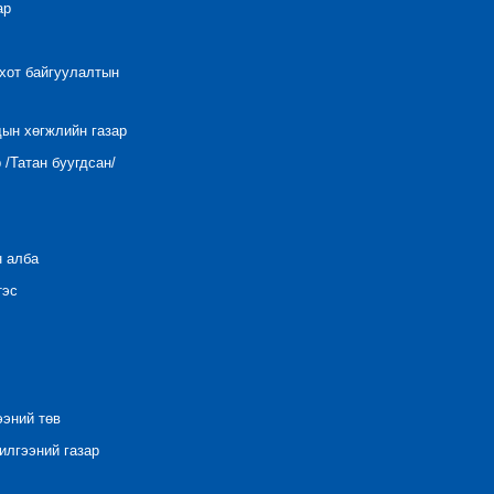
ар
 хот байгуулалтын
дын хөгжлийн газар
/Татан буугдсан/
н алба
тэс
ээний төв
лгээний газар