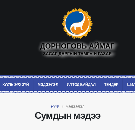
ДОРНОГОВЬ АЙМАГ
ЗАСАГ ДАРГЫН ТАМГЫН ГАЗАР
ХУУЛЬ ЭРХ ЗҮЙ
МЭДЭЭЛЭЛ
ИЛ ТОД БАЙДАЛ
ТЕНДЕР
ШИЛ
НҮҮР
МЭДЭЭЛЭЛ
Сумдын мэдээ