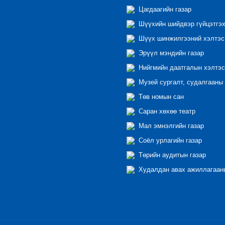
Цагдаагийн газар
Шүүхийн шийдвэр гүйцэтгэх
Шүүх шинжилгээний хэлтэс
Эрүүл мэндийн газар
Нийгмийн даатгалын хэлтэс
Музей сургалт, судалгааны 
Төв номын сан
Саран хөхөө театр
Мал эмнэлгийн газар
Соёл урлагийн газар
Төрийн аудитын газар
Худалдан авах ажиллагааны