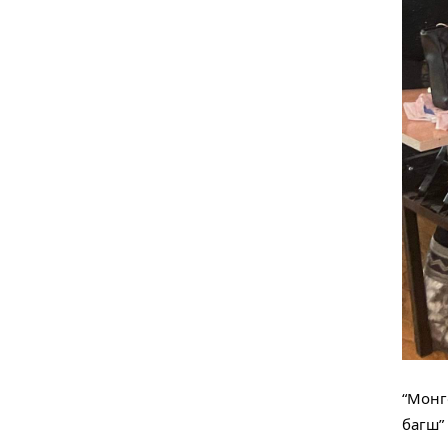
“Монг
багш”