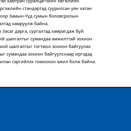
тэй хамтран суралцагчийн хөгжлийн 
эргэжлийн стандартад суурилсан уян хатан 
гоор Замын-Үүд сумын боловсролын 
алтад хамруулж байна.
Засаг дарга, сургалтад хамрагдаж буй 
ий шалгалтыг сумандаа амжилттай зохион 
хий шалгалтыг тогтмол зохион байгуулах 
ыг сумандаа зохион байгуулснаар иргэдэд 
чилан сэргийлэх томоохон ажил болж байна.