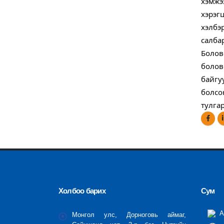
хэмжэ
хэрэг
хэлбэ
салба
​Боло
болов
байгу
болсо
тулга
Холбоо барих
Сум
А
Монгол улс, Дорноговь аймаг,