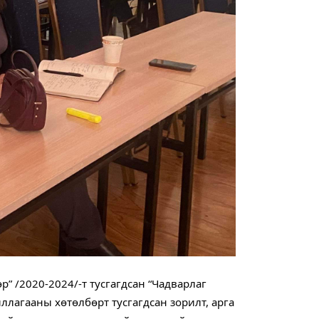
 /2020-2024/-т тусгагдсан “Чадварлаг 
лагааны хөтөлбөрт тусгагдсан зорилт, арга 