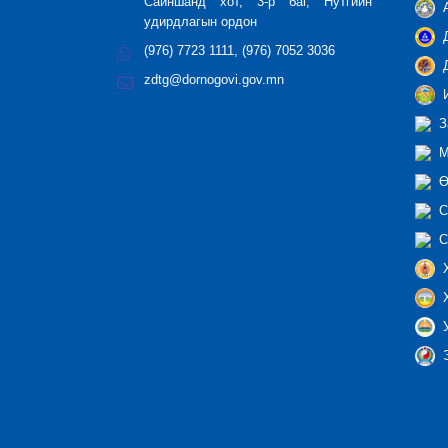
Сайншанд хот, 3-р баг, Нутгийн
А
удирдлагын ордон
Д
(976) 7723 1111, (976) 7052 3036
Д
zdtg@dornogovi.gov.mn
И
З
М
Ө
С
С
Х
Х
У
Э