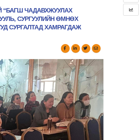
Й “БАГШ ЧАДАВХЖУУЛАХ
УУЛЬ, СУРГУУЛИЙН ӨМНӨХ
УД СУРГАЛТАД ХАМРАГДАЖ