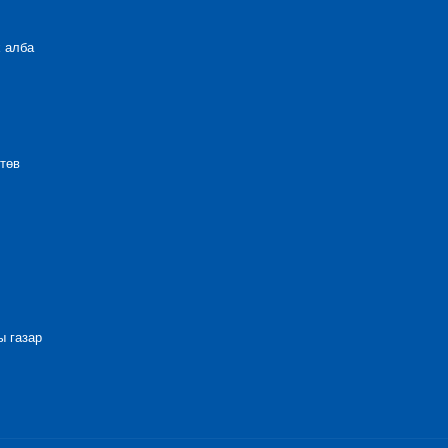
 алба
төв
 газар