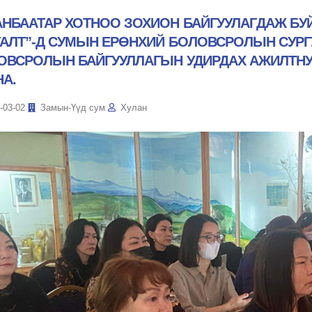
АНБААТАР ХОТНОО ЗОХИОН БАЙГУУЛАГДАЖ БУ
ГАЛТ”-Д СУМЫН ЕРӨНХИЙ БОЛОВСРОЛЫН СУРГ
ОВСРОЛЫН БАЙГУУЛЛАГЫН УДИРДАХ АЖИЛТНУ
НА.
-03-02
Замын-Үүд сум
Хулан