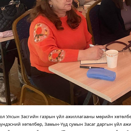
ол Улсын Засгийн газрын үйл ажиллагааны мөрийн хөтөлбөр”
 үндэсний хөтөлбөр, Замын-Үүд сумын Засаг даргын үйл ажил