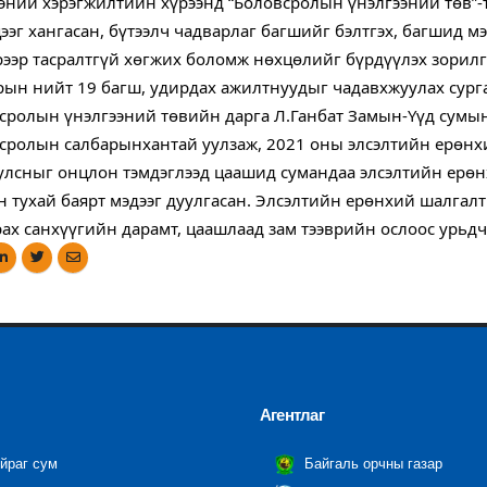
эний хэрэгжилтийн хүрээнд “Боловсролын үнэлгээний төв”-
цээг хангасан, бүтээлч чадварлаг багшийг бэлтгэх, багшид м
рээр тасралтгүй хөгжих боломж нөхцөлийг бүрдүүлэх зорил
рын нийт 19 багш, удирдах ажилтнуудыг чадавхжуулах сург
всролын үнэлгээний төвийн дарга Л.Ганбат Замын-Үүд сумын 
сролын салбарынхантай уулзаж, 2021 оны элсэлтийн ерөнх
улсныг онцлон тэмдэглээд цаашид сумандаа элсэлтийн ерөн
н тухай баярт мэдээг дуулгасан. Элсэлтийн ерөнхий шалгалт
рах санхүүгийн дарамт, цаашлаад зам тээврийн ослоос урьд
Агентлаг
йраг сум
Байгаль орчны газар