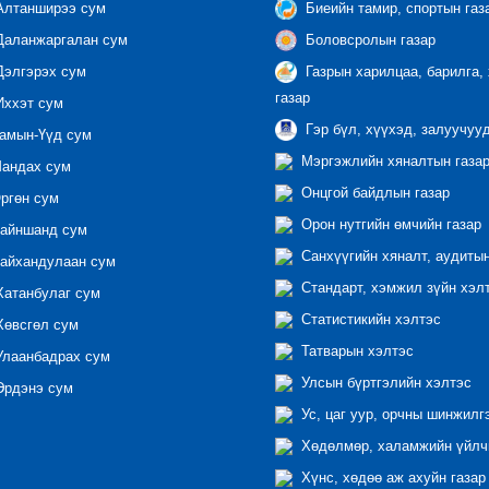
лтанширээ сум
Биеийн тамир, спортын газ
аланжаргалан сум
Боловсролын газар
элгэрэх сум
Газрын харилцаа, барилга,
газар
ххэт сум
Гэр бүл, хүүхэд, залуучуу
амын-Үүд сум
Мэргэжлийн хяналтын газар 
андах сум
Онцгой байдлын газар
ргөн сум
Орон нутгийн өмчийн газар
айншанд сум
Санхүүгийн хяналт, аудиты
айхандулаан сум
Стандарт, хэмжил зүйн хэл
атанбулаг сум
Статистикийн хэлтэс
өвсгөл сум
Татварын хэлтэс
лаанбадрах сум
Улсын бүртгэлийн хэлтэс
рдэнэ сум
Ус, цаг уур, орчны шинжилг
Хөдөлмөр, халамжийн үйлчи
Хүнс, хөдөө аж ахуйн газар