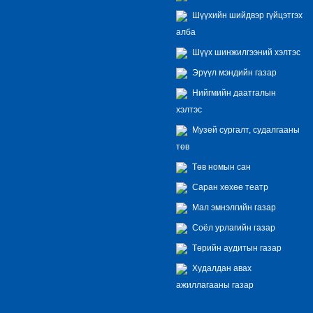
Шүүхийн шийдвэр гүйцэтгэх
алба
Шүүх шинжилгээний хэлтэс
Эрүүл мэндийн газар
Нийгмийн даатгалын
хэлтэс
Музей сургалт, судалгааны
төв
Төв номын сан
Саран хөхөө театр
Мал эмнэлгийн газар
Соёл урлагийн газар
Төрийн аудитын газар
Худалдан авах
ажиллагааны газар