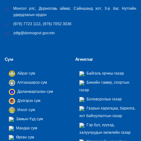
Монгол улс, Дорноговь аймаг, Сайншанд хот, 3-р баг, Нутгийн
удирдлагын ордон
(976) 7723 1111, (976) 7052 3036
zdtg@dornogovi.gov.mn
Сум
Агентлаг
Айраг сум
Байгаль орчны газар
Алтанширээ сум
Биеийн тамир, спортын
газар
Даланжаргалан сум
Боловсролын газар
Дэлгэрэх сум
Газрын харилцаа, барилга,
Иххэт сум
хот байгуулалтын газар
Замын-Үүд сум
Гэр бүл, хүүхэд,
Мандах сум
залуучуудын хөгжлийн газар
Өргөн сум