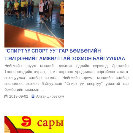
"СПИРТ ҮҮ СПОРТ УУ" ГАР БӨМБӨГИЙН
ТЭМЦЭЭНИЙГ АМЖИЛТТАЙ ЗОХИОН БАЙГУУЛЛАА
Нийгмийн эрүүл мэндийг дэмжих өдрийн хүрээнд Иргэдийн
Төлөөлөгчдийн хурал, Гэмт хэргээс урьдчилан сэргийлэх ажлыг
зохицуулах салбар зөвлөл, Нийгмийн эрүүл мэндийн салбар
зөвлөлөөс зохион байгуулсан "Спирт үү спортуу" уриатай гар
бөмбөгийн тэмцээн ...
2019-09-02
Алтанширээ сум