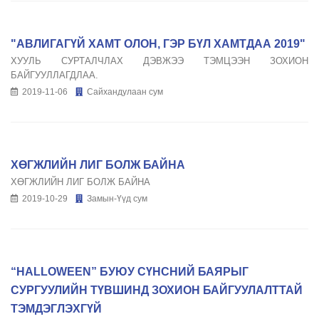
"АВЛИГАГҮЙ ХАМТ ОЛОН, ГЭР БҮЛ ХАМТДАА 2019"
ХУУЛЬ СУРТАЛЧЛАХ ДЭВЖЭЭ ТЭМЦЭЭН ЗОХИОН
БАЙГУУЛЛАГДЛАА.
2019-11-06
Сайхандулаан сум
ХӨГЖЛИЙН ЛИГ БОЛЖ БАЙНА
ХӨГЖЛИЙН ЛИГ БОЛЖ БАЙНА
2019-10-29
Замын-Үүд сум
“HALLOWEEN” БУЮУ СҮНСНИЙ БАЯРЫГ
СУРГУУЛИЙН ТҮВШИНД ЗОХИОН БАЙГУУЛАЛТТАЙ
ТЭМДЭГЛЭХГҮЙ