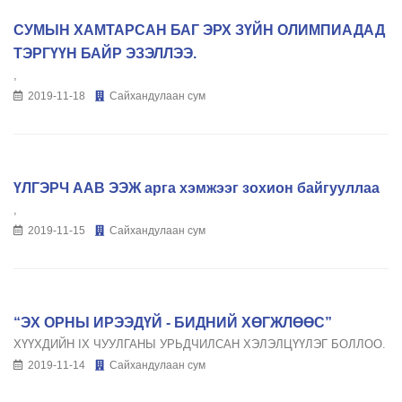
СУМЫН ХАМТАРСАН БАГ ЭРХ ЗҮЙН ОЛИМПИАДАД
ТЭРГҮҮН БАЙР ЭЗЭЛЛЭЭ.
,
2019-11-18
Сайхандулаан сум
ҮЛГЭРЧ ААВ ЭЭЖ арга хэмжээг зохион байгууллаа
,
2019-11-15
Сайхандулаан сум
“ЭХ ОРНЫ ИРЭЭДҮЙ - БИДНИЙ ХӨГЖЛӨӨС”
ХҮҮХДИЙН IX ЧУУЛГАНЫ УРЬДЧИЛСАН ХЭЛЭЛЦҮҮЛЭГ БОЛЛОО.
2019-11-14
Сайхандулаан сум