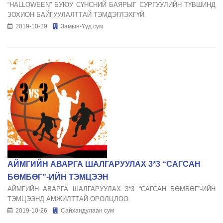
“HALLOWEEN” БУЮУ СҮНСНИЙ БАЯРЫГ СУРГУУЛИЙН ТҮВШИНД
ЗОХИОН БАЙГУУЛАЛТТАЙ ТЭМДЭГЛЭХГҮЙ
2019-10-29
Замын-Үүд сум
АЙМГИЙН АВАРГА ШАЛГАРУУЛАХ 3*3 “САГСАН
БӨМБӨГ”-ИЙН ТЭМЦЭЭН
АЙМГИЙН АВАРГА ШАЛГАРУУЛАХ 3*3 “САГСАН БӨМБӨГ”-ИЙН
ТЭМЦЭЭНД АМЖИЛТТАЙ ОРОЛЦЛОО.
2019-10-26
Сайхандулаан сум