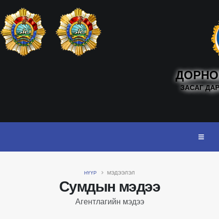
ДОРНО
ЗАСАГ ДА
НҮҮР
МЭДЭЭЛЭЛ
Сумдын мэдээ
Агентлагийн мэдээ