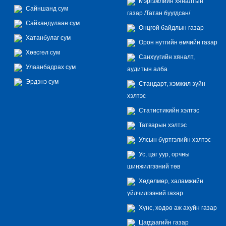
Мэргэжлийн хяналтын
Сайншанд сум
газар /Татан буугдсан/
Сайхандулаан сум
Онцгой байдлын газар
Хатанбулаг сум
Орон нутгийн өмчийн газар
Хөвсгөл сум
Санхүүгийн хяналт,
Улаанбадрах сум
аудитын алба
Эрдэнэ сум
Стандарт, хэмжил зүйн
хэлтэс
Статистикийн хэлтэс
Татварын хэлтэс
Улсын бүртгэлийн хэлтэс
Ус, цаг уур, орчны
шинжилгээний төв
Хөдөлмөр, халамжийн
үйлчилгээний газар
Хүнс, хөдөө аж ахуйн газар
Цагдаагийн газар