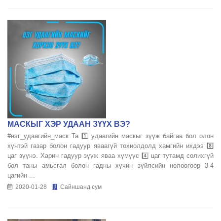
МАСКЫГ ХЭР УДААН ЗҮҮХ ВЭ?
#нэг_удаагийн_маск Та 1️⃣ удаагийн маскыг зүүж байгаа бол олон
хүнтэй газар болон гадуур яваагүй тохиолдолд хамгийн ихдээ 8️⃣
цаг зүүнэ. Харин гадуур зүүж яваа хүмүүс 4️⃣ цаг тутамд солихгүй
бол таны амьсгал болон гадны хүчин зүйлсийн нөлөөгөөр 3-4
цагийн ...
2020-01-28
Сайншанд сум