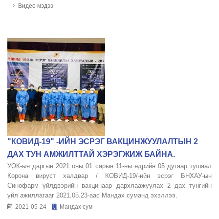
Видео мэдээ
"КОВИД-19" -ИЙН ЭСРЭГ ВАКЦИНЖУУЛАЛТЫН 2
ДАХ ТУН АМЖИЛТТАЙ ХЭРЭГЖИЖ БАЙНА.
УОК-ын даргын 2021 оны 01 сарын 11-ны өдрийн 05 дугаар тушаал
Корона вируст халдвар / КОВИД-19/-ийн эсрэг БНХАУ-ын
Синофарм үйлдвэрийн вакцинаар дархлаажуулах 2 дах тунгийн
үйл ажиллагааг 2021.05.23-аас Мандах суманд эхэллээ.
2021-05-24
Мандах сум