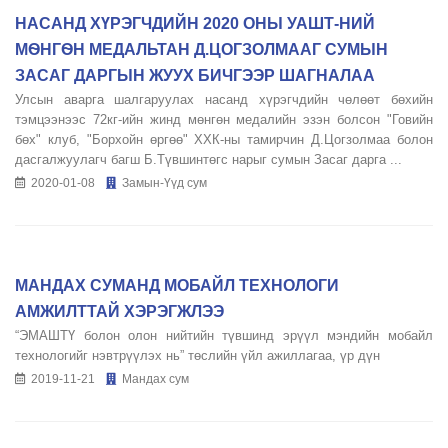
НАСАНД ХҮРЭГЧДИЙН 2020 ОНЫ УАШТ-НИЙ
МѲНГѲН МЕДАЛЬТАН Д.ЦОГЗОЛМААГ СУМЫН
ЗАСАГ ДАРГЫН ЖУУХ БИЧГЭЭР ШАГНАЛАА
Улсын аварга шалгаруулах насанд хүрэгчдийн чөлөөт бөхийн
тэмцээнээс 72кг-ийн жинд мөнгөн медалийн эзэн болсон "Говийн
бөх" клуб, "Борхойн өргөө" ХХК-ны тамирчин Д.Цогзолмаа болон
дасгалжуулагч багш Б.Түвшинтөгс нарыг сумын Засаг дарга ...
2020-01-08
Замын-Үүд сум
МАНДАХ СУМАНД МОБАЙЛ ТЕХНОЛОГИ
АМЖИЛТТАЙ ХЭРЭГЖЛЭЭ
“ЭМАШТҮ болон олон нийтийн түвшинд эрүүл мэндийн мобайл
технологийг нэвтрүүлэх нь” төслийн үйл ажиллагаа, үр дүн
2019-11-21
Мандах сум