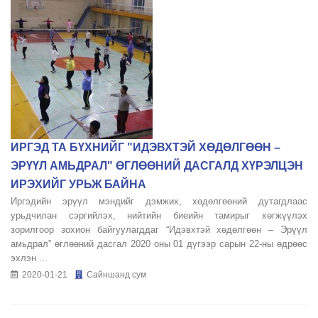
ИРГЭД ТА БҮХНИЙГ "ИДЭВХТЭЙ ХӨДӨЛГӨӨН –
ЭРҮҮЛ АМЬДРАЛ" ӨГЛӨӨНИЙ ДАСГАЛД ХҮРЭЛЦЭН
ИРЭХИЙГ УРЬЖ БАЙНА
Иргэдийн эрүүл мэндийг дэмжих, хөдөлгөөний дутагдлаас
урьдчилан сэргийлэх, нийтийн биеийн тамирыг хөгжүүлэх
зорилгоор зохион байгуулагддаг “Идэвхтэй хөдөлгөөн – Эрүүл
амьдрал” өглөөний дасгал 2020 оны 01 дүгээр сарын 22-ны өдрөөс
эхлэн ...
2020-01-21
Сайншанд сум