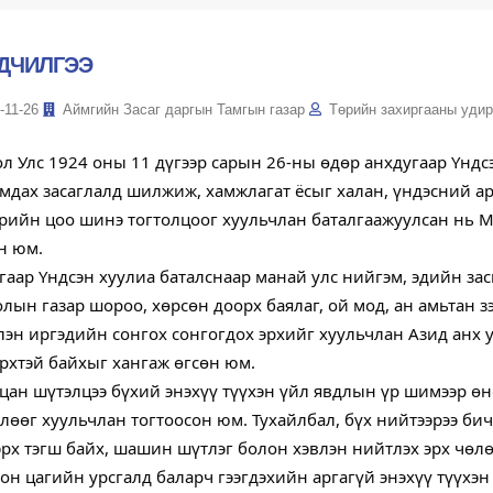
ДЧИЛГЭЭ
-11-26
Аймгийн Засаг даргын Тамгын газар
Төрийн захиргааны удир
л Улс 1924 оны 11 дүгээр сарын 26-ны өдөр анхдугаар Үндсэ
мдах засаглалд шилжиж, хамжлагат ёсыг халан, үндэсний ар
өрийн цоо шинэ тогтолцоог хуульчлан баталгаажуулсан нь 
н юм.
гаар Үндсэн хуулиа баталснаар манай улс нийгэм, эдийн за
лын газар шороо, хөрсөн доорх баялаг, ой мод, ан амьтан з
лэн иргэдийн сонгох сонгогдох эрхийг хуульчлан Азид анх 
эрхтэй байхыг хангаж өгсөн юм.
цан шүтэлцээ бүхий энэхүү түүхэн үйл явдлын үр шимээр ө
лөөг хуульчлан тогтоосон юм. Тухайлбал, бүх нийтээрээ бичи
эрх тэгш байх, шашин шүтлэг болон хэвлэн нийтлэх эрх чөлөө
он цагийн урсгалд баларч гээгдэхийн аргагүй энэхүү түүхэ