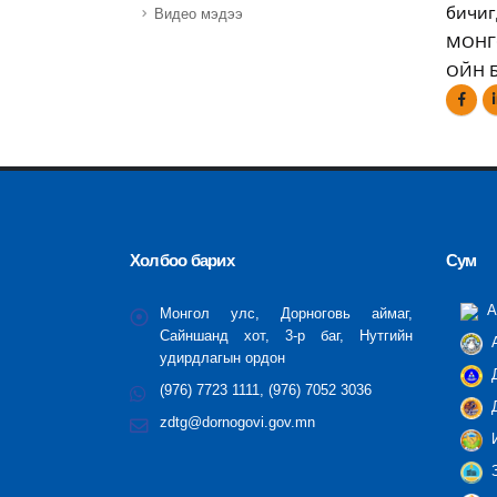
бичиг
Видео мэдээ
МОНГО
ОЙН 
Холбоо барих
Сум
А
Монгол улс, Дорноговь аймаг,
Сайншанд хот, 3-р баг, Нутгийн
А
удирдлагын ордон
Д
(976) 7723 1111, (976) 7052 3036
Д
zdtg@dornogovi.gov.mn
И
З