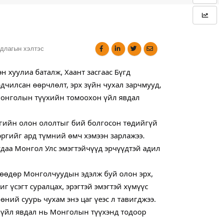
длагын хэлтэс
н хуулиа баталж, Хаант засгаас Бүгд
дчилсан өөрчлөлт, эрх зүйн чухал зарчмууд,
Монголын түүхийн томоохон үйл явдал
сгийн олон ололтыг бий болгосон төдийгүй
эргийг ард түмний өмч хэмээн зарлажээ.
удаа Монгол Улс эмэгтэйчүүд эрчүүдтэй адил
нөөдөр Монголчуудын эдэлж буй олон эрх,
г үсэгт суралцах, эрэгтэй эмэгтэй хүмүүс
ний суурь чухам энэ цаг үеэс л тавигджээ.
н үйл явдал нь Монголын түүхэнд тодоор