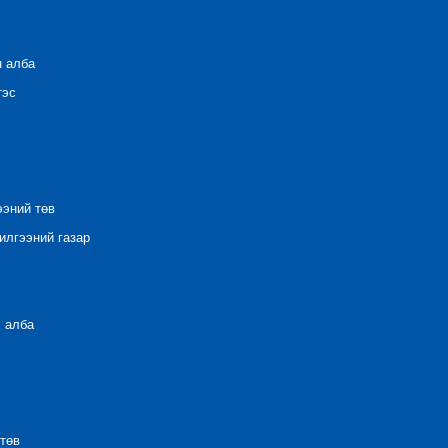
н алба
тэс
ээний төв
лгээний газар
 алба
төв