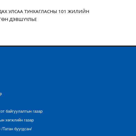
МДАХ УЛСАА ТУНХАГЛАСНЫ 101 ЖИЛИЙН
ГӨН ДЭВШҮҮЛЬЕ
р
хот байгуулалтын газар
ын хөгжлийн газар
/Татан буугдсан/