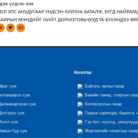
дэж үлдсэн юм.
Л УЛС АНХДУГААР ҮНДСЭН ХУУЛИА БАТАЛЖ, БҮГД НАЙРА
БАЯРЫН МЭНДИЙГ НИЙТ ДОРНОГОВЬЧУУД ТА БҮХЭНДЭЭ ӨР
Агентлаг
йраг сум
Байгаль орчны газар
лтанширээ сум
Биеийн тамир, спортын газа
аланжаргалан сум
Боловсролын газар
элгэрэх сум
Газрын харилцаа, барилга, 
ххэт сум
Гэр бүл, хүүхэд, залуучууд
амын-Үүд сум
Мэргэжлийн хяналтын газар 