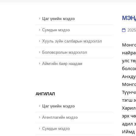
МЭН
Цаг үеийн мэдээ
Сумдын мэдээ
2025
Хууль зүйн салбарын мэдээлэл
Монго
найра
Боловсролын мэдээлэл
улс т
Аймгийн баяр наадам
болсо
Анхду
Монго
Түүнч
АНГИЛАЛ
тэгш 
Цаг үеийн мэдээ
Харил
эрх чө
Агентлагийн мэдээ
адил 
Сумдын мэдээ
Иймд 