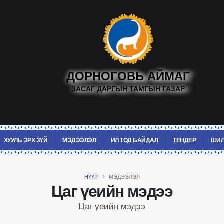
ДОРНОГОВЬ АЙМАГ
ЗАСАГ ДАРГЫН ТАМГЫН ГАЗАР
ХУУЛЬ ЭРХ ЗҮЙ
МЭДЭЭЛЭЛ
ИЛ ТОД БАЙДАЛ
ТЕНДЕР
ШИЛ
НҮҮР
МЭДЭЭЛЭЛ
Цаг үеийн мэдээ
Цаг үеийн мэдээ