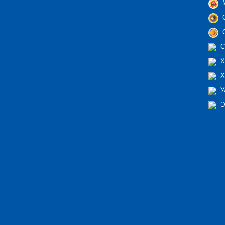
М
Ө
С
С
Х
Х
У
Э