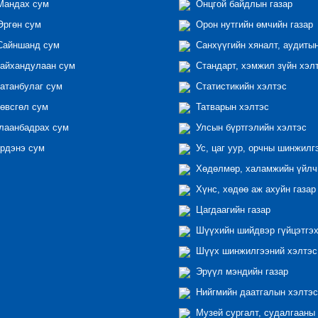
андах сум
Онцгой байдлын газар
ргөн сум
Орон нутгийн өмчийн газар
айншанд сум
Санхүүгийн хяналт, аудиты
айхандулаан сум
Стандарт, хэмжил зүйн хэл
атанбулаг сум
Статистикийн хэлтэс
өвсгөл сум
Татварын хэлтэс
лаанбадрах сум
Улсын бүртгэлийн хэлтэс
рдэнэ сум
Ус, цаг уур, орчны шинжилг
Хөдөлмөр, халамжийн үйлчи
Хүнс, хөдөө аж ахуйн газар
Цагдаагийн газар
Шүүхийн шийдвэр гүйцэтгэх
Шүүх шинжилгээний хэлтэс
Эрүүл мэндийн газар
Нийгмийн даатгалын хэлтэс
Музей сургалт, судалгааны 