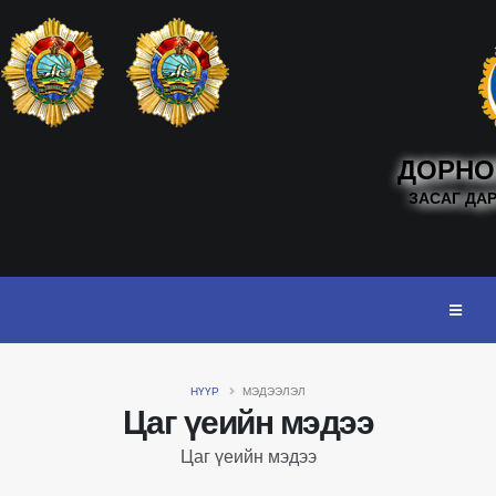
ДОРНО
ЗАСАГ ДА
НҮҮР
МЭДЭЭЛЭЛ
Цаг үеийн мэдээ
Цаг үеийн мэдээ