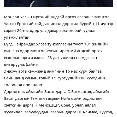
Монгол Улсын иргэний андгай өргөх ёслолыг Монгол
Улсын Ерөнхий сайдын ивээл дор жил бүрийн 11 дүгээр
сарын 26-ны өдөр улс даяар зохион байгуулдаг
уламжлалтай.
Бүгд Найрамдах Улсаа тунхагласны түүхт 101 жилийн
ойн энэ өдөр Монгол Улсын иргэний андгай өргөх
ёслолын арга хэмжээг 23 дахь жилдээ тэмдэглэн
өнгөрүүлж байна.
Энэхүү арга хэмжээнд аймгийн 16 нас хүрч байгаа
Сайншанд сумын төвийн 5 сургуулийн 80 хүүхдийн
төлөөлөл оролцлоо.
Дорноговь аймгийн Засаг дарга О.Батжаргал, аймгийн
Засаг даргын Тамгын газрын Нийгмийн бодлогын
хэлтсийн дарга Н.Мөнхцэцэг, Соёл, урлаг, аялал
жуулчлал, залуучуудын газрын дарга Ш.Алимаа, Хүүхэд,