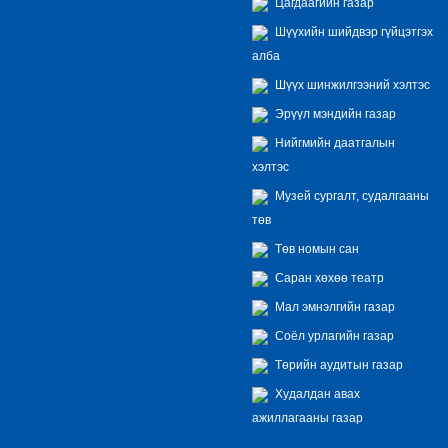
Цагдаагийн газар
Шүүхийн шийдвэр гүйцэтгэх
алба
Шүүх шинжилгээний хэлтэс
Эрүүл мэндийн газар
Нийгмийн даатгалын
хэлтэс
Музей сургалт, судалгааны
төв
Төв номын сан
Саран хөхөө театр
Мал эмнэлгийн газар
Соёл урлагийн газар
Төрийн аудитын газар
Худалдан авах
ажиллагааны газар