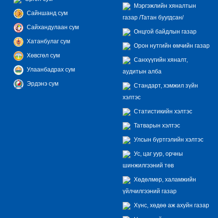
Мэргэжлийн хяналтын
Сайншанд сум
газар /Татан буугдсан/
Сайхандулаан сум
Онцгой байдлын газар
Хатанбулаг сум
Орон нутгийн өмчийн газар
Хөвсгөл сум
Санхүүгийн хяналт,
Улаанбадрах сум
аудитын алба
Эрдэнэ сум
Стандарт, хэмжил зүйн
хэлтэс
Статистикийн хэлтэс
Татварын хэлтэс
Улсын бүртгэлийн хэлтэс
Ус, цаг уур, орчны
шинжилгээний төв
Хөдөлмөр, халамжийн
үйлчилгээний газар
Хүнс, хөдөө аж ахуйн газар