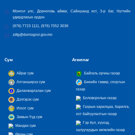
Монгол улс, Дорноговь аймаг, Сайншанд хот, 3-р баг, Нутгийн
удирдлагын ордон
(976) 7723 1111, (976) 7052 3036
zdtg@dornogovi.gov.mn
Сум
Агентлаг
Айраг сум
Байгаль орчны газар
Алтанширээ сум
Биеийн тамир, спортын
газар
Даланжаргалан сум
Боловсролын газар
Дэлгэрэх сум
Газрын харилцаа, барилга,
Иххэт сум
хот байгуулалтын газар
Замын-Үүд сум
Гэр бүл, хүүхэд,
Мандах сум
залуучуудын хөгжлийн газар
Өргөн сум