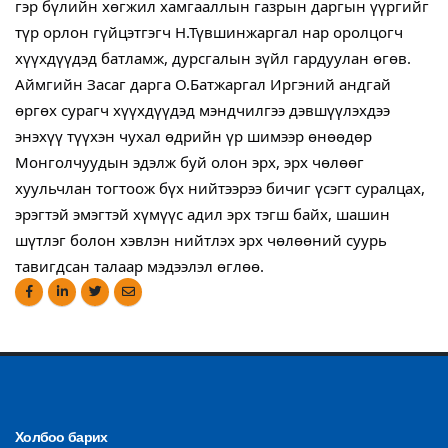
гэр бүлийн хөгжил хамгааллын газрын даргын үүргийг
түр орлон гүйцэтгэгч Н.Түвшинжаргал нар оролцогч
хүүхдүүдэд батламж, дурсгалын зүйл гардуулан өгөв.
Аймгийн Засаг дарга О.Батжаргал Иргэний андгай
өргөх сурагч хүүхдүүдэд мэндчилгээ дэвшүүлэхдээ
энэхүү түүхэн чухал өдрийн үр шимээр өнөөдөр
Монголчуудын эдэлж буй олон эрх, эрх чөлөөг
хуульчлан тогтоож бүх нийтээрээ бичиг үсэгт суралцах,
эрэгтэй эмэгтэй хүмүүс адил эрх тэгш байх, шашин
шүтлэг болон хэвлэн нийтлэх эрх чөлөөний суурь
тавигдсан талаар мэдээлэл өглөө.
Холбоо барих