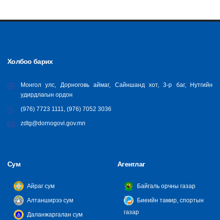
Холбоо барих
Монгол улс, Дорноговь аймаг, Сайншанд хот, 3-р баг, Нутгийн
удирдлагын ордон
(976) 7723 1111, (976) 7052 3036
zdtg@dornogovi.gov.mn
Сум
Агентлаг
Айраг сум
Байгаль орчны газар
Алтанширээ сум
Биеийн тамир, спортын
газар
Даланжаргалан сум