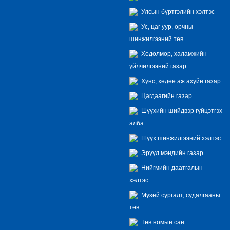
Улсын бүртгэлийн хэлтэс
Ус, цаг уур, орчны
шинжилгээний төв
Хөдөлмөр, халамжийн
үйлчилгээний газар
Хүнс, хөдөө аж ахуйн газар
Цагдаагийн газар
Шүүхийн шийдвэр гүйцэтгэх
алба
Шүүх шинжилгээний хэлтэс
Эрүүл мэндийн газар
Нийгмийн даатгалын
хэлтэс
Музей сургалт, судалгааны
төв
Төв номын сан