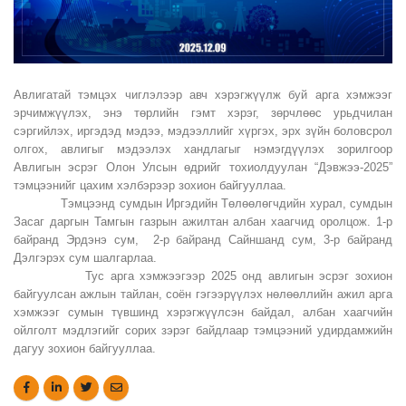
Авлигатай тэмцэх чиглэлээр авч хэрэгжүүлж буй арга хэмжээг
эрчимжүүлэх, энэ төрлийн гэмт хэрэг, зөрчлөөс урьдчилан
сэргийлэх, иргэдэд мэдээ, мэдээллийг хүргэх, эрх зүйн боловсрол
олгох, авлигыг мэдээлэх хандлагыг нэмэгдүүлэх зорилгоор
Авлигын эсрэг Олон Улсын өдрийг тохиолдуулан “Дэвжээ-2025”
тэмцээнийг цахим хэлбэрээр зохион байгууллаа.
Тэмцээнд сумдын Иргэдийн Төлөөлөгчдийн хурал, сумдын
Засаг даргын Тамгын газрын ажилтан албан хаагчид оролцож. 1-р
байранд Эрдэнэ сум, 2-р байранд Сайншанд сум, 3-р байранд
Дэлгэрэх сум шалгарлаа.
Тус арга хэмжээгээр 2025 онд авлигын эсрэг зохион
байгуулсан ажлын тайлан, соён гэгээрүүлэх нөлөөллийн ажил арга
хэмжээг сумын түвшинд хэрэгжүүлсэн байдал, албан хаагчийн
ойлголт мэдлэгийг сорих зэрэг байдлаар тэмцээний удирдамжийн
дагуу зохион байгууллаа.