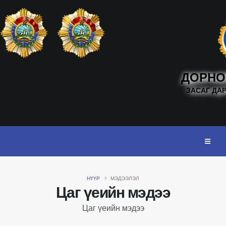
ДОРНО
ЗАСАГ ДА
НҮҮР
МЭДЭЭЛЭЛ
Цаг үеийн мэдээ
Цаг үеийн мэдээ