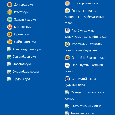
Боловсролын газар
Дэлгэрэх сум
Газрын харилцаа,
Иххэт сум
барилга, хот байгуулалтын
Замын-Үүд сум
газар
Мандах сум
Гэр бүл, хүүхэд,
Өргөн сум
залуучуудын хөгжлийн газар
Сайншанд сум
Мэргэжлийн хяналтын
Сайхандулаан сум
газар /Татан буугдсан/
Хатанбулаг сум
Онцгой байдлын газар
Хөвсгөл сум
Орон нутгийн өмчийн
газар
Улаанбадрах сум
Санхүүгийн хяналт,
Эрдэнэ сум
аудитын алба
Стандарт, хэмжил зүйн
хэлтэс
Статистикийн хэлтэс
Татварын хэлтэс