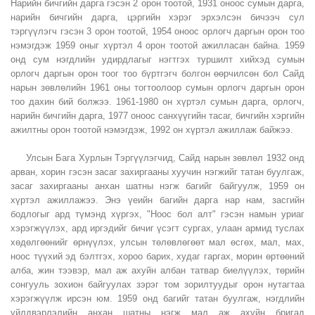
Нарийн бичгийн дарга гэсэн 2 орон тоотой, 1931 оноос сумын дарга,
нарийн бичгийн дарга, цэргийн хэрэг эрхэлсэн бичээч сул
тэргүүлэгч гэсэн 3 орон тоотой, 1954 оноос орлогч даргын орон тоо
нэмэгдэж 1959 оныг хүртэл 4 орон тоотой ажилласан байна. 1959
онд сум нэгдлийн удирдлагыг нэгтгэх туршилт хийхэд сумын
орлогч даргын орон тоог тоо бүртгэгч болгон өөрчилсөн бол Сайд
нарын зөвлөлийн 1961 оны тогтоолоор сумын орлогч даргын орон
тоо дахин бий болжээ. 1961-1980 он хүртэл сумын дарга, орлогч,
нарийн бичгийн дарга, 1977 оноос санхүүгийн тасаг, бичгийн хэргийн
ажилтны орон тоотой нэмэгдэж, 1992 он хүртэл ажиллаж байжээ.
Улсын Бага Хурлын Тэргүүлэгчид, Сайд нарын зөвлөл 1932 онд
арван, хорин гэсэн засаг захиргааны хуучин нэгжийг татан буулгаж,
засаг захиргааны анхан шатны нэгж багийг байгуулж, 1959 он
хүртэл ажиллажээ. Энэ үеийн багийн дарга нар нам, засгийн
бодлогыг ард түмэнд хүргэх, "Ноос бол алт" гэсэн намын уриаг
хэрэгжүүлэх, ард иргэдийг бичиг үсэгт сургах, улаан армид туслах
хөдөлгөөнийг өрнүүлэх, улсын төлөвлөгөөт мал өсгөх, мал, мах,
ноос түүхий эд бэлтгэх, хороо барих, худаг гаргах, морин өртөөний
алба, жин тээвэр, мал аж ахуйн албан татвар биелүүлэх, төрийн
сонгууль зохион байгуулах зэрэг том зорилтуудыг орон нутагтаа
хэрэгжүүлж ирсэн юм. 1959 онд багийг татан буулгаж, нэгдлийн
үйлдвэрлэлийн анхан шатны нэгж мал аж ахуйн бригад