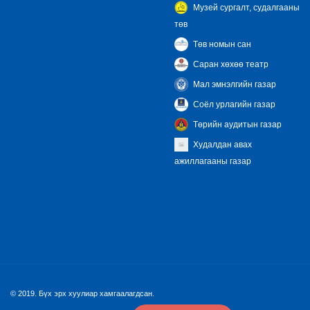
Музей сургалт, судалгааны
төв
Төв номын сан
Саран хөхөө театр
Мал эмнэлгийн газар
Соёл урлагийн газар
Төрийн аудитын газар
Худалдан авах
ажиллагааны газар
© 2019. Бүх эрх хуулиар хамгаалагдсан.