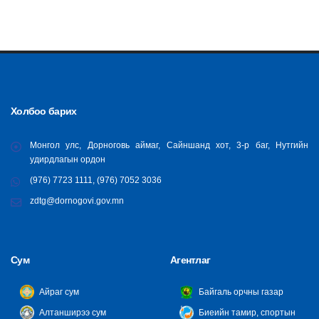
Холбоо барих
Монгол улс, Дорноговь аймаг, Сайншанд хот, 3-р баг, Нутгийн
удирдлагын ордон
(976) 7723 1111, (976) 7052 3036
zdtg@dornogovi.gov.mn
Сум
Агентлаг
Айраг сум
Байгаль орчны газар
Алтанширээ сум
Биеийн тамир, спортын