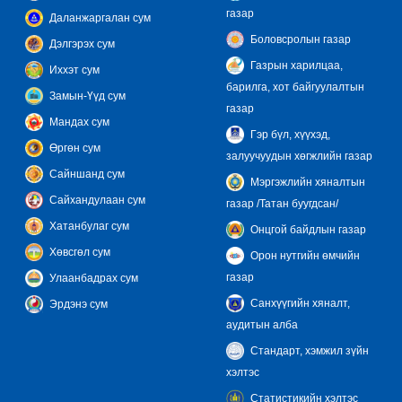
газар
Даланжаргалан сум
Боловсролын газар
Дэлгэрэх сум
Газрын харилцаа,
Иххэт сум
барилга, хот байгуулалтын
Замын-Үүд сум
газар
Мандах сум
Гэр бүл, хүүхэд,
Өргөн сум
залуучуудын хөгжлийн газар
Сайншанд сум
Мэргэжлийн хяналтын
Сайхандулаан сум
газар /Татан буугдсан/
Хатанбулаг сум
Онцгой байдлын газар
Хөвсгөл сум
Орон нутгийн өмчийн
газар
Улаанбадрах сум
Санхүүгийн хяналт,
Эрдэнэ сум
аудитын алба
Стандарт, хэмжил зүйн
хэлтэс
Статистикийн хэлтэс