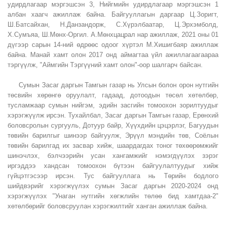
удирдлагаар мэргэшсэн 3, Нийгмийн удирдлагаар мэргэшсэн 1
албан хаагч ажиллаж байна. Байгууллагын даргаар Ц.Зоригт,
Ш.Батсайхан, Н.Данзандорж, С.Хүрэлбаатар, Ц.Эрхэмболд,
Х.Сумъяа, Ш.Мөнх-Оргил. А.Мөнхцацрал нар ажиллаж, 2021 оны 01
дүгээр сарын 14-ний өдрөөс одоог хүртэл М.Хишигбаяр ажиллаж
байна. Манай хамт олон 2017 онд аймагтаа үйл ажиллагаагаараа
тэргүүлж, "Аймгийн Тэргүүний хамт олон"-оор шалгарч байсан.
Сумын Засаг даргын Тамгын газар нь Улсын болон орон нутгийн
төсвийн хөрөнгө оруулалт, гадаад, дотоодын төсөл хөтөлбөр,
тусламжаар сумын нийгэм, эдийн засгийн томоохон зорилтуудыг
хэрэгжүүлж ирсэн. Тухайлбал, Засаг даргын Тамгын газар, Ерөнхий
боловсролын сургууль, Дотуур байр, Хүүхдийн цэцэрлэг, Багуудын
төвийн барилгыг шинээр байгуулж, Эрүүл мэндийн төв, Соёлын
төвийн барилгад их засвар хийж, шаардагдах тоног төхөөрөмжийг
шинэчлэх, бэлчээрийн усан хангамжийг нэмэгдүүлэх зэрэг
иргэддээ хандсан томоохон бүтээн байгуулалтуудыг хийж
гүйцэтгэсээр ирсэн. Тус байгууллага нь Төрийн бодлого
шийдвэрийг хэрэгжүүлэх сумын Засаг даргын 2020-2024 онд
хэрэгжүүлэх "Унаган нутгийн хөгжлийн төлөө бид хамтдаа-2"
хөтөлбөрийг боловсруулан хэрэгжилтийг ханган ажиллаж байна.