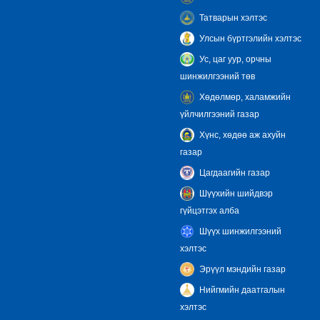
Татварын хэлтэс
Улсын бүртгэлийн хэлтэс
Ус, цаг уур, орчны
шинжилгээний төв
Хөдөлмөр, халамжийн
үйлчилгээний газар
Хүнс, хөдөө аж ахуйн
газар
Цагдаагийн газар
Шүүхийн шийдвэр
гүйцэтгэх алба
Шүүх шинжилгээний
хэлтэс
Эрүүл мэндийн газар
Нийгмийн даатгалын
хэлтэс