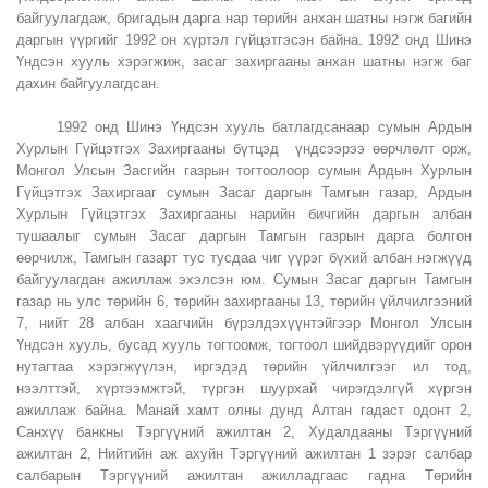
байгуулагдаж, бригадын дарга нар төрийн анхан шатны нэгж багийн
даргын үүргийг 1992 он хүртэл гүйцэтгэсэн байна. 1992 онд Шинэ
Үндсэн хууль хэрэгжиж, засаг захиргааны анхан шатны нэгж баг
дахин байгуулагдсан.
1992 онд Шинэ Үндсэн хууль батлагдсанаар сумын Ардын
Хурлын Гүйцэтгэх Захиргааны бүтцэд үндсээрээ өөрчлөлт орж,
Монгол Улсын Засгийн газрын тогтоолоор сумын Ардын Хурлын
Гүйцэтгэх Захиргааг сумын Засаг даргын Тамгын газар, Ардын
Хурлын Гүйцэтгэх Захиргааны нарийн бичгийн даргын албан
тушаалыг сумын Засаг даргын Тамгын газрын дарга болгон
өөрчилж, Тамгын газарт тус тусдаа чиг үүрэг бүхий албан нэгжүүд
байгуулагдан ажиллаж эхэлсэн юм. Сумын Засаг даргын Тамгын
газар нь улс төрийн 6, төрийн захиргааны 13, төрийн үйлчилгээний
7, нийт 28 албан хаагчийн бүрэлдэхүүнтэйгээр Монгол Улсын
Үндсэн хууль, бусад хууль тогтоомж, тогтоол шийдвэрүүдийг орон
нутагтаа хэрэгжүүлэн, иргэдэд төрийн үйлчилгээг ил тод,
нээлттэй, хүртээмжтэй, түргэн шуурхай чирэгдэлгүй хүргэн
ажиллаж байна. Манай хамт олны дунд Алтан гадаст одонт 2,
Санхүү банкны Тэргүүний ажилтан 2, Худалдааны Тэргүүний
ажилтан 2, Нийтийн аж ахуйн Тэргүүний ажилтан 1 зэрэг салбар
салбарын Тэргүүний ажилтан ажилладгаас гадна Төрийн