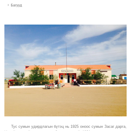
Багууд
Тус сумын удирдлагын бүтэц нь 1925 оноос сумын Засаг дарга,