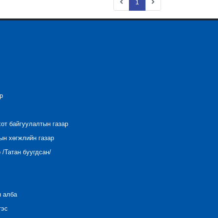
1
р
хот байгуулалтын газар
ын хөгжлийн газар
/Татан буугдсан/
н алба
тэс