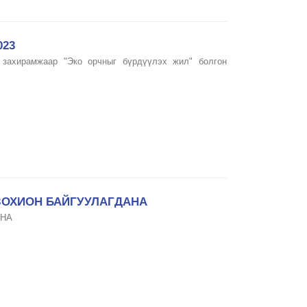
023
захирамжаар "Эко орчныг бүрдүүлэх жил" болгон
ЗОХИОН БАЙГУУЛАГДАНА
ЙНА