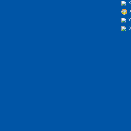
Х
Х
У
Э