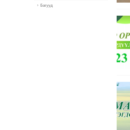
Багууд