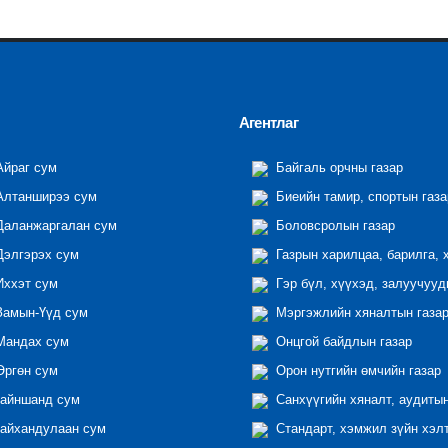
Агентлаг
йраг сум
Байгаль орчны газар
лтанширээ сум
Биеийн тамир, спортын газа
аланжаргалан сум
Боловсролын газар
элгэрэх сум
Газрын харилцаа, барилга, 
ххэт сум
Гэр бүл, хүүхэд, залуучууд
амын-Үүд сум
Мэргэжлийн хяналтын газар 
андах сум
Онцгой байдлын газар
ргөн сум
Орон нутгийн өмчийн газар
айншанд сум
Санхүүгийн хяналт, аудиты
айхандулаан сум
Стандарт, хэмжил зүйн хэл