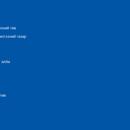
ээний төв
лгээний газар
 алба
төв