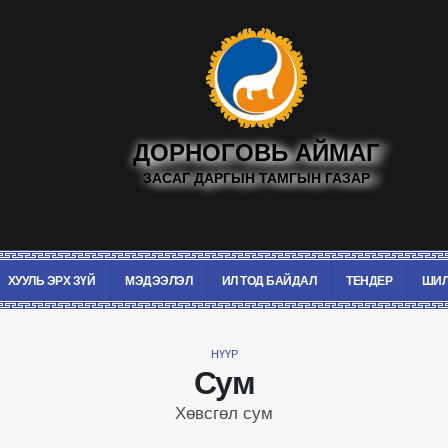
ДОРНОГОВЬ АЙМАГ
ЗАСАГ ДАРГЫН ТАМГЫН ГАЗАР
ХУУЛЬ ЭРХ ЗҮЙ
МЭДЭЭЛЭЛ
ИЛ ТОД БАЙДАЛ
ТЕНДЕР
ШИЛ
НҮҮР
Сум
Хөвсгөл сум