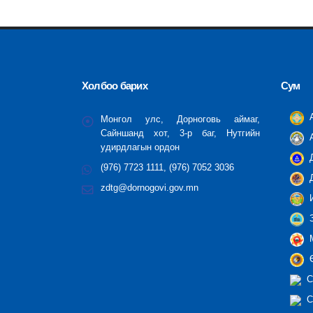
Холбоо барих
Сум
А
Монгол улс, Дорноговь аймаг,
Сайншанд хот, 3-р баг, Нутгийн
А
удирдлагын ордон
Д
(976) 7723 1111, (976) 7052 3036
Д
zdtg@dornogovi.gov.mn
И
З
М
Ө
С
С