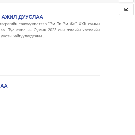
 АЖИЛ ДУУСЛАА
8 төгрөгийн санхүүжилтээр "Эм Ти Эм Жи" ХХК сумын
лээ. Тус ажил нь Сумын 2023 оны жилийн хөгжлийн
үүсэн байгуулагдсаны ...
ЛАА