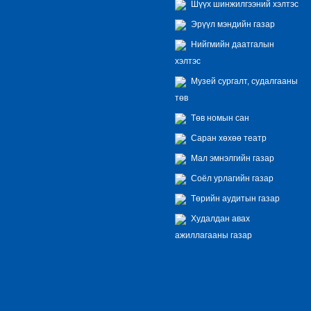
Шүүх шинжилгээний хэлтэс
Эрүүл мэндийн газар
Нийгмийн даатгалын
хэлтэс
Музей сургалт, судалгааны
төв
Төв номын сан
Саран хөхөө театр
Мал эмнэлгийн газар
Соёл урлагийн газар
Төрийн аудитын газар
Худалдан авах
ажиллагааны газар