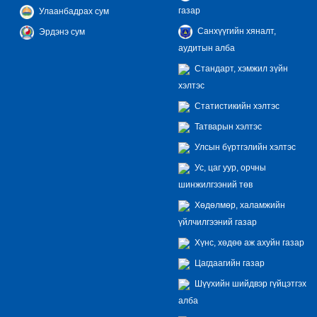
газар
Улаанбадрах сум
Санхүүгийн хяналт,
Эрдэнэ сум
аудитын алба
Стандарт, хэмжил зүйн
хэлтэс
Статистикийн хэлтэс
Татварын хэлтэс
Улсын бүртгэлийн хэлтэс
Ус, цаг уур, орчны
шинжилгээний төв
Хөдөлмөр, халамжийн
үйлчилгээний газар
Хүнс, хөдөө аж ахуйн газар
Цагдаагийн газар
Шүүхийн шийдвэр гүйцэтгэх
алба