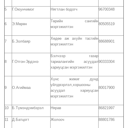
5
Г.Оюунчимэг
Нягтлан бодогч
96700348
Төрийн сангийн
6
Э.Мөрөн
80505519
мэргэжилтэн
Хөдөө аж ахуйн тасгийн
7
Б.Золбаяр
88688901
мэргэжилтэн
Бэлчээр газар
8
Г.Отгон-Эрдэнэ
тариалангийн асуудал
90333304
хариуцсан мэргэжилтэн
Хүнс жижиг дунд
үйлдвэрлэл,хоршооны
9
О.Агиймаа
80017900
асуудал хариуцсан
мэргэжилтэн
10
Б.Түмэндэмбэрэл
Нярав
86821997
11
Д.Батцогт
Жолооч
88801786