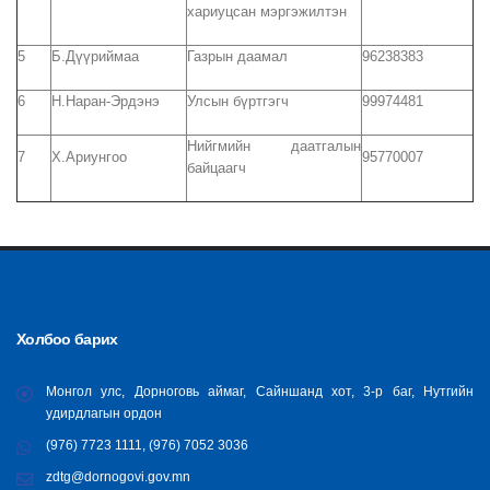
хариуцсан мэргэжилтэн
5
Б.Дүүриймаа
Газрын даамал
96238383
6
Н.Наран-Эрдэнэ
Улсын бүртгэгч
99974481
Нийгмийн даатгалын
7
Х.Ариунгоо
95770007
байцаагч
Холбоо барих
Монгол улс, Дорноговь аймаг, Сайншанд хот, 3-р баг, Нутгийн
удирдлагын ордон
(976) 7723 1111, (976) 7052 3036
zdtg@dornogovi.gov.mn