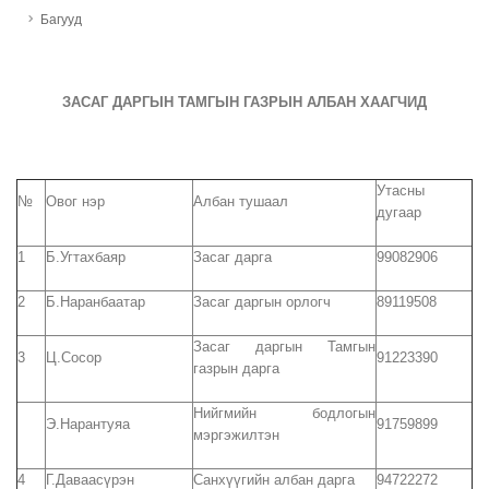
Багууд
ЗАСАГ ДАРГЫН ТАМГЫН ГАЗРЫН АЛБАН ХААГЧИД
Утасны
№
Овог нэр
Албан тушаал
дугаар
1
Б.Угтахбаяр
Засаг дарга
99082906
2
Б.Наранбаатар
Засаг даргын орлогч
89119508
Засаг даргын Тамгын
3
Ц.Сосор
91223390
газрын дарга
Нийгмийн бодлогын
Э.Нарантуяа
91759899
мэргэжилтэн
4
Г.Даваасүрэн
Санхүүгийн албан дарга
94722272