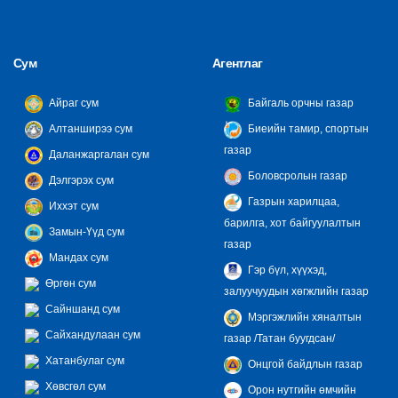
Сум
Агентлаг
Айраг сум
Байгаль орчны газар
Алтанширээ сум
Биеийн тамир, спортын
газар
Даланжаргалан сум
Боловсролын газар
Дэлгэрэх сум
Газрын харилцаа,
Иххэт сум
барилга, хот байгуулалтын
Замын-Үүд сум
газар
Мандах сум
Гэр бүл, хүүхэд,
Өргөн сум
залуучуудын хөгжлийн газар
Сайншанд сум
Мэргэжлийн хяналтын
Сайхандулаан сум
газар /Татан буугдсан/
Хатанбулаг сум
Онцгой байдлын газар
Хөвсгөл сум
Орон нутгийн өмчийн