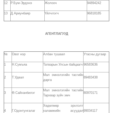
12
Р.Бум-Эрдэнэ
Жолооч
94894242
13
Д.Ариунбаяр
Үйлчлэгч
96818185
АГЕНТЛАГУУД
№
Овог нэр
Албан тушаал
Утасны дугаар
1
Н.Сумъяа
Татварын Улсын байцаагч
96583636
Мал эмнэлэгийн тасгийн
2
Т.Удвал
89483438
дарга
Мал эмнэлэгийн тасгийн
3
Ө.Сайханбилэг
80970171
Тархвар зүйч эмч
Хөдөлмөр эрхлэлт
4
Г.Одонтунгалаг
халамжийн асуудал
99034117