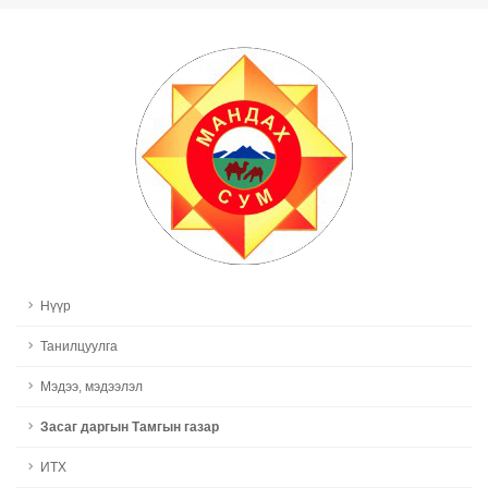
Нүүр
Танилцуулга
Мэдээ, мэдээлэл
Засаг даргын Тамгын газар
ИТХ