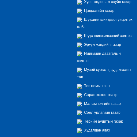
Хүнс, хөдөө аж ахуйн газар
Цагдаагийн газар
Шүүхийн шийдвэр гүйцэтгэх
алба
Шүүх шинжилгээний хэлтэс
Эрүүл мэндийн газар
Нийгмийн даатгалын
хэлтэс
Музей сургалт, судалгааны
төв
Төв номын сан
Саран хөхөө театр
Мал эмнэлгийн газар
Соёл урлагийн газар
Төрийн аудитын газар
Худалдан авах