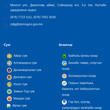
Монгол улс, Дорноговь аймаг, Сайншанд хот, 3-р баг, Нутгийн
удирдлагын ордон
(976) 7723 1111, (976) 7052 3036
zdtg@dornogovi.gov.mn
Сум
Агентлаг
Айраг сум
Байгаль орчны газар
Алтанширээ сум
Биеийн тамир, спортын
газар
Даланжаргалан сум
Боловсролын газар
Дэлгэрэх сум
Газрын харилцаа,
Иххэт сум
барилга, хот байгуулалтын
Замын-Үүд сум
газар
Мандах сум
Гэр бүл, хүүхэд,
Өргөн сум
залуучуудын хөгжлийн газар