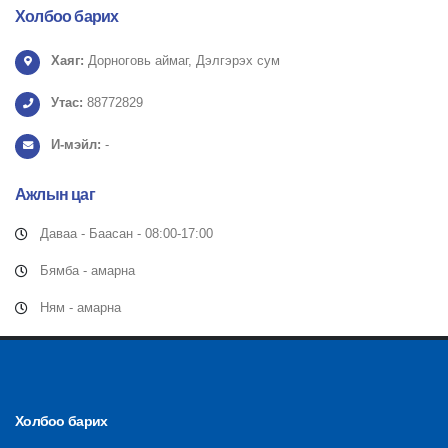
Холбоо барих
Хаяг:
Дорноговь аймаг, Дэлгэрэх сум
Утас:
88772829
И-мэйл:
-
Ажлын
цаг
Даваа - Баасан - 08:00-17:00
Бямба - амарна
Ням - амарна
Холбоо барих