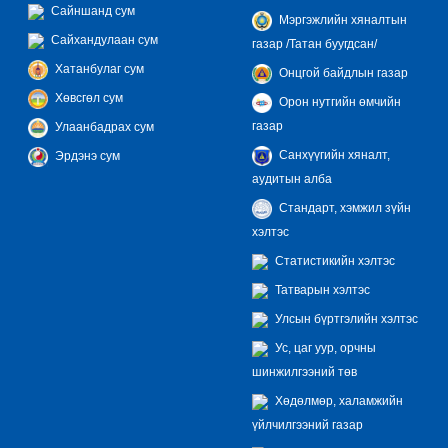
Сайншанд сум
Мэргэжлийн хяналтын
Сайхандулаан сум
газар /Татан буугдсан/
Хатанбулаг сум
Онцгой байдлын газар
Хөвсгөл сум
Орон нутгийн өмчийн
газар
Улаанбадрах сум
Санхүүгийн хяналт,
Эрдэнэ сум
аудитын алба
Стандарт, хэмжил зүйн
хэлтэс
Статистикийн хэлтэс
Татварын хэлтэс
Улсын бүртгэлийн хэлтэс
Ус, цаг уур, орчны
шинжилгээний төв
Хөдөлмөр, халамжийн
үйлчилгээний газар