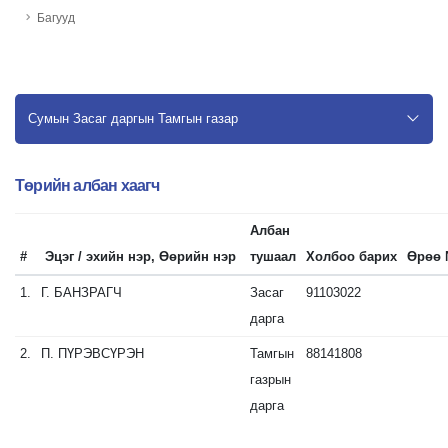
Багууд
Сумын Засаг даргын Тамгын газар
Төрийн албан хаагч
Албан
#
Эцэг / эхийн нэр, Өөрийн нэр
тушаал
Холбоо барих
Өрөө
1.
Г.
БАНЗРАГЧ
Засаг
91103022
дарга
2.
П.
ПҮРЭВСҮРЭН
Тамгын
88141808
газрын
дарга